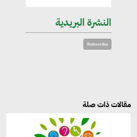
الأبنية والمجتمعات
النشرة البريدية
أماني عرفة : الاستدامة لم تعد خيارا
بل ضرورة أساسية لتحقيق التطور
Subscribe
والنمو
هشام الجمل : مصر شهدت نقلة
نوعية غير عادية في الطاقة المتجددة
مقالات ذات صلة
جوج ريديل : ستفرض تعريفة على
المنتجات كثيفة الكربون المصدرة
للاتحاد الأوروبي بداية من يناير
2026