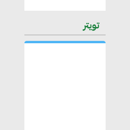
التغيرات المناخية وتحقيق التنمية
المستدامة
تويتر
محمد حكيم : التجاري الدولي يتلقى
طلبات متزايدة من الشركات
العقارية لاعتماد معايير دعم المباني
الخضراء
هند فروح : قطاع التشييد والبناء
ركيزة أساسية في حجم الناتج المحلي
الإجمالي المصري
إليني بوليخرونيادو : البنية التحتية
مستدامة ليس لها آثار سلبية على