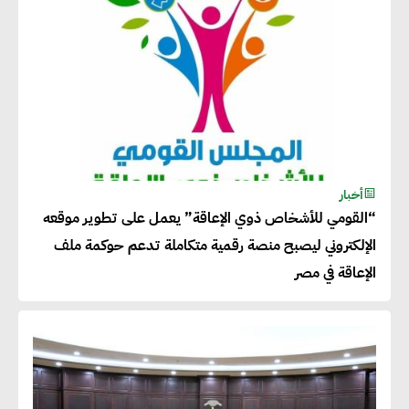
أحمد وفيق : الشركات بحاجة
للحصول على الشهادات التي تتيح
لها التصدير وتؤكد التزامها
بالاستدامة
شريف الصياد : شركات عديدة
أخبار
“القومي للأشخاص ذوي الإعاقة” يعمل على تطوير موقعه
تسعى لرفع نسبة صادراتها إلى
الإلكتروني ليصبح منصة رقمية متكاملة تدعم حوكمة ملف
50% من حجم إنتاجها
الإعاقة في مصر
عصام النجار : القطاع الخاص هو
قاطرة التنمية في مصر