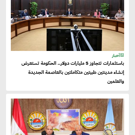
خالد أبو المكارم : نستهدف زيادة
حجم الصادرات المصرية إلى 140
مليار دولار خلال السنوات المقبلة
أحمد كمال : فتح أسواق جديدة
للصادرات المصرية يتطلب الاهتمام
أخبار
بالمنتجات ومراعاة المواصفات
باستثمارات تتجاوز 5 مليارات دولار.. الحكومة تستعرض
العالمية
إنشاء مدينتين طبيتين متكاملتين بالعاصمة الجديدة
والعلمين
دينا الكيالي : يمكن للشركات
المساهمة في التنمية الاجتماعية
طويلة الأجل من خلال التركيز على
التعليم والبنية التحتية