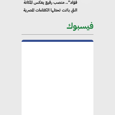
فؤاد”.. منصب رفيع يعكس المكانة
التي باتت تحتلها الكفاءات المصرية
على الساحة الدولية
فيسبوك
محلب : المباني الخضراء إضافة
هامة للسوق المصري
محمد الصرف : تحقيق الاستدامة
يتطلب تعاونًا وثيقًا بين جميع
الأطراف المعنية
عمرو نادر : سلاسل التوريد
الخضراء العمود الفقري
لاستراتيجية مصر في مواجهة