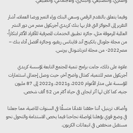
والفكري، والتصنيعي، والبشري، والاجتماعي، والطبيعي.
وفيما يتعلق بالتقدم الرقمي وسعي البنك وراء التميز ورضا العملاء، أشار
التقرير إلى الجوائز التي فاز بها بنك كريدي أجريكول مصر من دور النشر
العالمية المرموقة مثل، جائزة تطبيق الخدمات المصرفية للأفراد الأكثر ابتكاراً-
من مجلة جلوبال بانكينج آند فاينانس ريفيو، وجائزة أفضل أداء بنك –
مصر2022- من مجلة انترناشونال بيزنس.
علاوة على ذلك، جاءت برامج تنمية المجتمع التابعة لمؤسسة كريدي
أجريكول مصر للتنمية، كمثال واضح آخر، حيث وصل إجمالي استثمارات
التنمية المحلية والبيئة تبحث مع
المؤسسة على مدار الأعوام 2020، و2021، و2022 إلى 87 مليون
الصناعات الكيماوية تسريع
جنيه، كما كان لها أثر ايجابى في حياة أكثر من 52 ألف شخص.
تراخيص التدوير وتعزيز الاقتصاد
الدائري
وأضاف ترينيل، أننا حققنا تقدمًا متسقًا في السنوات الماضية، مما جعلنا
في وضع قوي يؤهلنا لمواصلة نجاحنا فيما يخص الاستدامة والتحول نحو
3 وزارات تتوافق على منظومة
مستقبل منخفض في انبعاثات الكربون.