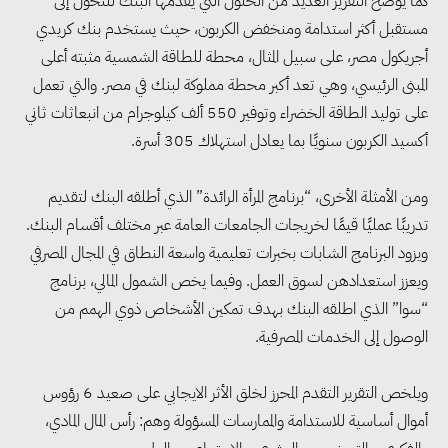
كما يوضح التقرير العديد من الحلول التي يقدمها البنك للتحول إلى
مستقبل أكثر استدامة ومنخفض الكربون، حيث يستخدم بنك كريدي
أجريكول مصر، على سبيل المثال، محطة للطاقة الشمسية مثبته أعلى
المبنى الرئيسي، وهي تعد أكبر محطة مملوكة لبنك في مصر. والتي تعمل
على توليد الطاقة الخضراء وتوفير 550 ألف كيلوجرام من انبعاثات ثاني
أكسيد الكربون سنويًا بما يعادل استهلاك 305 أسرة.
ومن الأمثلة الأخرى، “برنامج المرأة الرائدة” الذي أطلقه البنك لتقديم
تدريبًا عمليًا قيمًا لخريجات الجامعات العامة عبر مختلف أقسام البنك.
ويزود البرنامج الشابات بخبرات تعليمية واسعة النطاق في المجال المصرفي
ويعزز استعدادهن لسوق العمل. وفيما يخص الشمول المالي، برنامج
“سوا” الذي اطلقه البنك بهدف تمكين الأشخاص ذوي الهمم من
الوصول إلى الخدمات المصرفية.
ويلخص التقرير التقدم المحرز لخلق الأثر الايجابي على صعيد 6 رؤوس
أموال أساسية للاستدامة والممارسات المسؤولة وهم: رأس المال المادي،