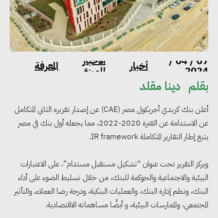
بنك
الاخبار
07 / 04 /
أخبار
المعرفة
2024
المميزة
المستدامة
بقلم
دينا مقلد
أعلن بنك كريدي أجريكول مصر (CAE) عن إصدار تقريره الثاني المتكامل
عن الاستدامة عن الفترة 2020-2022، مما يجعله أول بنك في مصر
يتبع إطار التقارير المتكاملة IR framework.
ويركز التقرير تحت عنوان “تشكيل مستقبل مستدام”، على الاعتبارات
البيئية والاجتماعية والحوكمة للبنك، من خلال تسليط الضوء على أداء
البنك، ونظم إدارة البنك، والعمليات البنكية، ودرجة رضا العملاء، والتأثير
المجتمعي، والممارسات البيئية، و أيضًا مساهماته الاقتصادية.