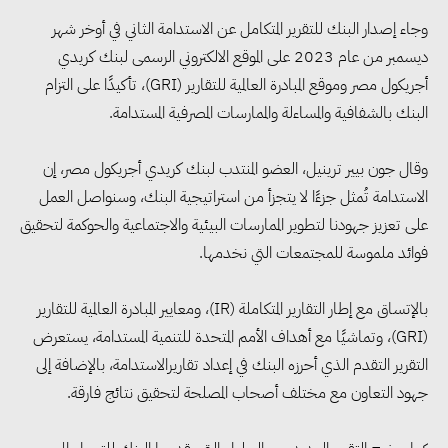
وجاء إصدار البنك للتقرير المتكامل عن الاستدامة الثاني في أوخر شهر
ديسمبر من عام 2023 على الموقع الالكتروني الرسمى لبنك كريدي
أجريكول مصر وموقع المبادرة العالمية للتقارير (GRI)، تأكيدًا على التزام
البنك بالشفافية والمساءلة والممارسات المصرفية المستدامة.
وقال جون بيير ترينيل، العضو المنتدب لبنك كريدي أجريكول مصر، إن
الاستدامة تُمثل جزءًا لا يتجزأ من استراتيجية البنك، وسنواصل العمل
على تعزيز جهودنا لتطوير الممارسات البيئية والاجتماعية والحوكمة لتحقيق
فوائد ملموسة للمجتمعات التي نخدمها.
بالإتساق مع إطار التقارير المتكاملة (IR)، ومعايير المبادرة العالمية للتقارير
(GRI)، وتماشيًا مع أهداف الأمم المتحدة للتنمية المستدامة، يستعرض
التقرير التقدم الذي أحرزه البنك في إعداد تقاريرالاستدامة، بالإضافة إلى
جهود التعاون مع مختلف أصحاب المصلحة لتحقيق نتائج فارقة.