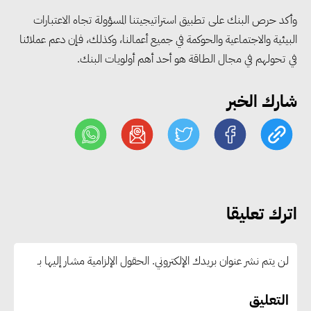
وطنية للإدارة المستدامة للمياه في
وأكد حرص البنك على تطبيق استراتيجيتنا المسؤولة تجاه الاعتبارات
الصناعة وتوطين تقنيات إعادة
البيئية والاجتماعية والحوكمة في جميع أعمالنا، وكذلك، فإن دعم عملائنا
الاستخدام
في تحولهم في مجال الطاقة هو أحد أهم أولويات البنك.
فيتش: سياسة الدواء الوطنية تعزز
شارك الخبر
توطين الصناعة وترسخ مكانة مصر
مركزًا إقليميًا لتصدير الدواء
التضامن والشباب والرياضة
يبحثان مع الأمم المتحدة أولويات
اترك تعليقا
التنمية المستدامة حتى 2027
لن يتم نشر عنوان بريدك الإلكتروني.
الحقول الإلزامية مشار إليها بـ
وزير النقل يدشن 10 ميني باصات
لربط حدائق وزهرة العاصمة
التعليق