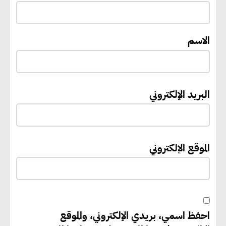
بمحطة القطار الكهربائي الخفيف..
وأكتا تحقق 101.4 مليون جنيه
أرباحًا
الاسم
إيفل تستثمر ما يصل إلى 130
مليون جنيه إسترليني لدعم توسع
البريد الإلكتروني
“بي إس آر” في مشروعات الطاقة
المتجددة
الموقع الإلكتروني
جوجل تعلن إضافة 12 جيجاوات
من الطاقة النظيفة وتجنب انبعاث
58 مليون طن من مكافئ ثاني
أكسيد الكربون
احفظ اسمي، بريدي الإلكتروني، والموقع