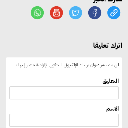
التعليم العالي: استمرار تسجيل
رغبات المرحلة الأولى.. والوزارة تدعو
الطلاب إلى سرعة التسجيل وعدم
الانتظار حتى نهاية المرحلة
اترك تعليقا
رئيس الوزراء يستقبل المدير العام
لمنظمة اليونسكو
لن يتم نشر عنوان بريدك الإلكتروني.
الحقول الإلزامية مشار إليها بـ
“القومي للأشخاص ذوي الإعاقة”
التعليق
يعمل على تطوير موقعه الإلكتروني
ليصبح منصة رقمية متكاملة تدعم
حوكمة ملف الإعاقة في مصر
الاسم
إيفل تستثمر ما يصل إلى 130