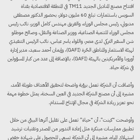
افتتاح مصنع المناديل الجديد TM11 في المنطقة الاقتصادية بقناة
السويس باستثمارات تبلغ 60 مليون دولار، بحضور الدكتور مصطفى
مدبولي، رئيس مجلس الوزراء، والفريق مهندس كامل الوزير، نائب رئيس
مجلس الوزراء للتنمية الصناعية، ووزير الصناعة والنقل، وصالح موطلو
شن السفير التركي لدى مصر، واللواء ياسر عباس، نائب الرئيس التنفيذي
لهيئة الاستثمار والمناطق الحُرة (GAFI)، وإيمان أحمد سعيد، مدير إدارة
أوروبا والأمريكيتين بالهيئة (GAFI)، بالإضافة إلى عدد من كبار المسؤولين
في شركة حياة.
وأضافت أن الشركة تعمل برؤية واضحة لتحقيق الأهداف طويلة الأمد،
مشيرة إلى أن مصنع الشركة الجديد في العين السخنة، يمثل خطوة مهمة
نحو تعزيز ريادة الشركة في مجال الإنتاج المستدام.
وأوضحت “كينت”، أن “حياة” تعمل على تقليل أثرها البيئي من خلال
تطبيق ممارسات مبتكرة مثل إعادة التدوير من المصدر وتقنيات ترشيد
استهلاك المياه، مشيرة إلى أن الشركة تسعى للحصول على شهادة خفض