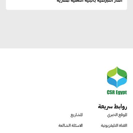
الغاز القبرصية بالبنية التحتية المصرية
راشا القلي :ضرورة اتخاذ خطوات
جادة وسريعة نحو حوكمة المناخ
خبراء تنمية مستدامة : تأسيس
الاستراتيجيات بناء على المعطيات
والاحتياجات الواقعية يساعد في
استدامة المشروعات التنموية
الرئيس التنفيذي لشركة لسكيما :
أطلقنا أول برنامج معتمد لقياس
الأثر البيئي والمجتمعي
روابط سريعة
الموقع الخبري
المشاريع
ميسون علي : ضرورة تقييم
القناة التليفزيونية
الاسئلة الشائعة