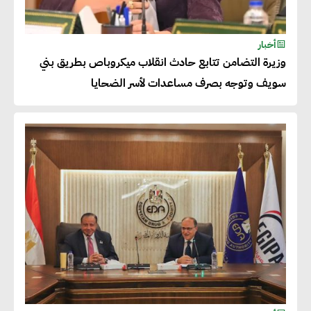
شريف الصياد : شركات عديدة
أخبار
وزيرة التضامن تتابع حادث انقلاب ميكروباص بطريق بني
تسعى لرفع نسبة صادراتها إلى
سويف وتوجه بصرف مساعدات لأسر الضحايا
50% من حجم إنتاجها
عصام النجار : القطاع الخاص هو
قاطرة التنمية في مصر
خالد أبو المكارم : نستهدف زيادة
حجم الصادرات المصرية إلى 140
مليار دولار خلال السنوات المقبلة
أحمد كمال : فتح أسواق جديدة