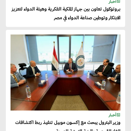
أخبار
للصادرات المصرية يتطلب الاهتمام
بروتوكول تعاون بين جهاز الملكية الفكرية وهيئة الدواء لتعزيز
بالمنتجات ومراعاة المواصفات
الابتكار وتوطين صناعة الدواء في مصر
العالمية
دينا الكيالي : يمكن للشركات
المساهمة في التنمية الاجتماعية
طويلة الأجل من خلال التركيز على
التعليم والبنية التحتية
إيزابيل باراسرام : تطبيق القيم
الاجتماعية بطريقة فعالة سيؤدي
لرفاهية وسعادة الجميع على
أخبار
كوكب الأرض
وزير البترول يبحث مع إكسون موبيل تنفيذ ربط اكتشافات