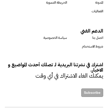
الفرص المتاحة للتمويل المستدام
المدونة
الخريطة التنموية
للتأكد من كونها تتماشى مع المعايير
الفعاليات
الدولية
الدعم الفني
دينا مختار : نعمل مع الحكومات في
اتصل بنا
سياسة الخصوصية
الإصلاح والتمويل
شروط الاستخدام
بشارة يؤكد على ضرورة تنفيذ
اشترك في نشرتنا البريدية لـ تصلك أحدث المواضيع و
المشروعات بشكل يراعي الأثر البيئي
الاخبار.
والاجتماعي
يمكنك الغاء الاشتراك في أي وقت
حزين : التمويل عنصر مهم في
Subscribe
مواجهة التحديات البيئية