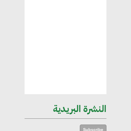
طلبات متزايدة من الشركات
العقارية لاعتماد معايير دعم المباني
الخضراء
هند فروح : قطاع التشييد والبناء
ركيزة أساسية في حجم الناتج المحلي
الإجمالي المصري
إليني بوليخرونيادو : البنية التحتية
مستدامة ليس لها آثار سلبية على
الأبنية والمجتمعات
النشرة البريدية
أماني عرفة : الاستدامة لم تعد خيارا
بل ضرورة أساسية لتحقيق التطور
Subscribe