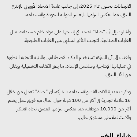
الانبعاثات بحلول عام 2025، إلى جانب علامة الاتحاد الأوروبي للإنتاج
البيئي، مما يعكس التزامها بالمعايير الدولية للجودة والاستدامة.
وأشارت إلى أن “حياة” تعتمد في إنتاجها على مواد خام مستدامة، مثل
الغابات الصناعية، لتجنب التأثير السلبي على الغابات الطبيعية.
ولفتت إلى أن الشركة تستخدم الذكاء الاصطناعي والبنية التحتية المتطورة
مجلس الوزراء: تراجع معدل
في عملياتها الإنتاجية وسلاسل الإمداد، ما يعزز الكفاءة التشغيلية ويقلل
البطالة في مصر إلى 5.8% خلال
من الأثر البيئي.
الربع الثاني من 2026
وذكرت مديرة الاتصالات والاستدامة بالشركة، أن “حياة” تعمل من خلال
16 علامة تجارية في أكثر من 100 دولة حول العالم، مع فريق عمل يضم
وزير الصناعة يبحث مع البرازيل و
أكثر من 10,000 موظف، مما يعكس التزامها العميق تجاه الابتكار
الصين تعزيز الشراكات الصناعية
والاستدامة على مستوى عالمي.
وجذب استثمارات جديدة إلى مصر
شارك الخبر