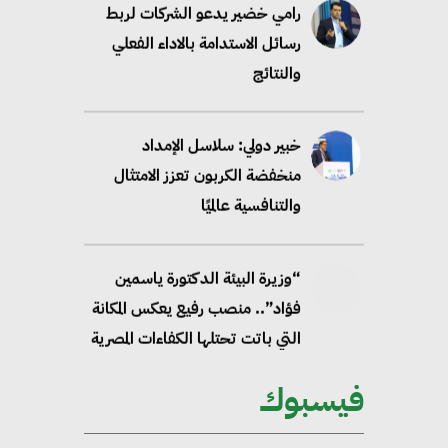
رامي خضير يدعو الشركات لربط
رسائل الاستدامة بالاداء الفعلي
والنتائج
خبير دولي: سلاسل الإمداد
منخفضة الكربون تعزز الامتثال
والتنافسية عالميًا
“وزيرة البيئة الدكتورة ياسمين
فؤاد”.. منصب رفيع يعكس المكانة
التي باتت تحتلها الكفاءات المصرية
على الساحة الدولية
فيسبوك
محلب : المباني الخضراء إضافة