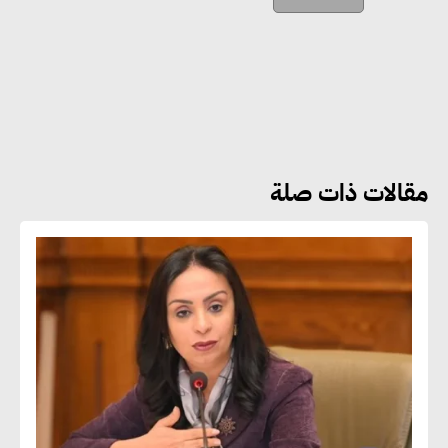
والنمو
هشام الجمل : مصر شهدت نقلة
نوعية غير عادية في الطاقة المتجددة
مقالات ذات صلة
جوج ريديل : ستفرض تعريفة على
المنتجات كثيفة الكربون المصدرة
للاتحاد الأوروبي بداية من يناير
2026
أحمد وفيق : الشركات بحاجة
للحصول على الشهادات التي تتيح
لها التصدير وتؤكد التزامها
بالاستدامة