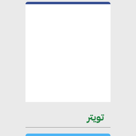
هامة للسوق المصري
محمد الصرف : تحقيق الاستدامة
يتطلب تعاونًا وثيقًا بين جميع
الأطراف المعنية
عمرو نادر : سلاسل التوريد
الخضراء العمود الفقري
لاستراتيجية مصر في مواجهة
التغيرات المناخية وتحقيق التنمية
المستدامة
تويتر
محمد حكيم : التجاري الدولي يتلقى