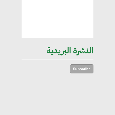
الإجمالي المصري
إليني بوليخرونيادو : البنية التحتية
مستدامة ليس لها آثار سلبية على
الأبنية والمجتمعات
النشرة البريدية
أماني عرفة : الاستدامة لم تعد خيارا
بل ضرورة أساسية لتحقيق التطور
Subscribe
والنمو
هشام الجمل : مصر شهدت نقلة
نوعية غير عادية في الطاقة المتجددة