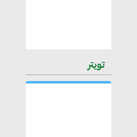
عمرو نادر : سلاسل التوريد
الخضراء العمود الفقري
لاستراتيجية مصر في مواجهة
التغيرات المناخية وتحقيق التنمية
المستدامة
تويتر
محمد حكيم : التجاري الدولي يتلقى
طلبات متزايدة من الشركات
العقارية لاعتماد معايير دعم المباني
الخضراء
هند فروح : قطاع التشييد والبناء
ركيزة أساسية في حجم الناتج المحلي