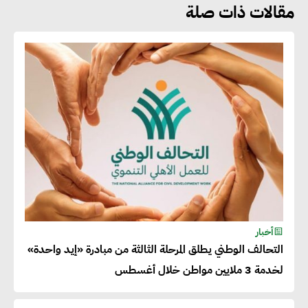
مقالات ذات صلة
جوج ريديل : ستفرض تعريفة على
المنتجات كثيفة الكربون المصدرة
للاتحاد الأوروبي بداية من يناير
2026
أحمد وفيق : الشركات بحاجة
للحصول على الشهادات التي تتيح
لها التصدير وتؤكد التزامها
بالاستدامة
شريف الصياد : شركات عديدة
أخبار
التحالف الوطني يطلق المرحلة الثالثة من مبادرة «إيد واحدة»
تسعى لرفع نسبة صادراتها إلى
لخدمة 3 ملايين مواطن خلال أغسطس
50% من حجم إنتاجها