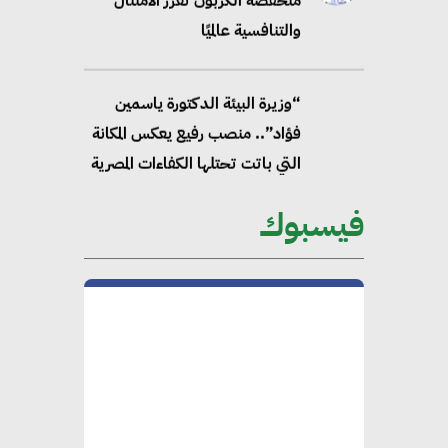
منخفضة الكربون تعزز الامتثال
والتنافسية عالميًا
“وزيرة البيئة الدكتورة ياسمين
فؤاد”.. منصب رفيع يعكس المكانة
التي باتت تحتلها الكفاءات المصرية
على الساحة الدولية
فيسبوك
محلب : المباني الخضراء إضافة
هامة للسوق المصري
محمد الصرف : تحقيق الاستدامة
يتطلب تعاونًا وثيقًا بين جميع
الأطراف المعنية