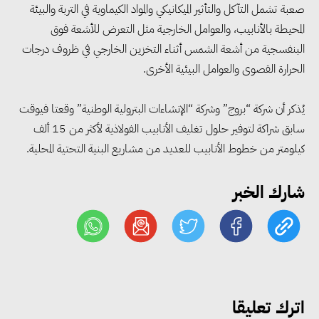
«التضامن» تتعامل مع 552 بلاغًا
صعبة تشمل التآكل والتأثير الميكانيكي والمواد الكيماوية في التربة والبيئة
خلال يوليو.. إنقاذ كبار بلا مأوى ولم
المحيطة بالأنابيب، والعوامل الخارجية مثل التعرض للأشعة فوق
شمل مواطن بأسرته وحماية سيدة
البنفسجية من أشعة الشمس أثناء التخزين الخارجي في ظروف درجات
مسنة
الحرارة القصوى والعوامل البيئية الأخرى.
يُذكر أن شركة “بروج” وشركة “الإنشاءات البترولية الوطنية” وقعتا فيوقت
«التضامن» تطلق مبادرة «بكرة
سابق شراكة لتوفير حلول تغليف الأنابيب الفولاذية لأكثر من 15 ألف
المدرسة.. الخير في مصر» لتوفير
كيلومتر من خطوط الأنابيب للعديد من مشاريع البنية التحتية المحلية.
المستلزمات الدراسية للأسر الأولى
بالرعاية
شارك الخبر
مصر والبرازيل تبحثان تعزيز
التجارة والاستثمارات والتعاون في
الطاقة.. ومقترح لتحويل مصر إلى
مركز إقليمي لتموين السفن
اترك تعليقا