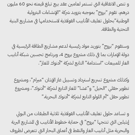
و تنص الاتفاقية التي تستمر لعامين عقد بيع تبلغ قيمته نحو 60 مليون
درهم، تقوم “بروج” بموجبه بتزويد شركة “الإنشاءات البترولية
الوطنية”بحلول تغليف الأنابيب الفولاذية لاستخدامها في مشاريع البنية
التحتية والطاقة.
وستقوم “بروج” بتوريد مواد رئيسية لدعم مشاريع الطاقة الرئيسية في
دولة الإمارات بما في ذلك مشروع بروج 4، وبرنامج تحسين شبكة أنابيب
الغاز للمبيعات “استدامة” التابع لشركة “أدنوك للغاز”.
وكذلك مشروع تسريع استرداد وتسييل غاز الإيثان “ميرام”، ومشروع
وزيرا التخطيط والبترول يبحثان
تطوير حقلي “الحيل” و”غشا” للغاز التابع لشركة “أدنوك”، ومشروع
تعزيز أمن الطاقة وزيادة الإنتاج
تطوير حقل “أم اللولو التابع لشركة “أدنوك البحرية.”
والاستثمارات ضمن خطة التنمية
و تساعد حلول تغليف الأنابيب الفولاذية ثلاثية الطبقات من البولي
الاقتصادية لعام 2026/2027
إيثيلين التي تنتجها “بروج” في حماية خطوط الأنابيب في المشاريع البرية
والبحرية مثل أنابيب الغاز والنفط في أعماق البحار التي تتعرض لظروف