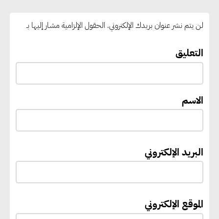
بالوقود منخفض الكربون
لن يتم نشر عنوان بريدك الإلكتروني.
الحقول الإلزامية مشار إليها بـ
«التنمية المحلية والبيئة» تعلن
الانتهاء من المخطط التفصيلي
التعليق
لمدينتي المنيا ويوسف الصديق
لتعزيز التنمية العمرانية وضبط
النمو الحضري
الاسم
إيفل تستثمر ما يصل إلى 130
مليون جنيه إسترليني لدعم توسع
البريد الإلكتروني
“بي إس آر” في مشروعات الطاقة
المتجددة
الموقع الإلكتروني
جوجل تعلن إضافة 12 جيجاوات