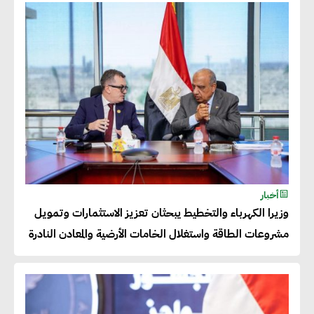
عصام النجار : القطاع الخاص هو
قاطرة التنمية في مصر
خالد أبو المكارم : نستهدف زيادة
حجم الصادرات المصرية إلى 140
مليار دولار خلال السنوات المقبلة
أحمد كمال : فتح أسواق جديدة
أخبار
للصادرات المصرية يتطلب الاهتمام
وزيرا الكهرباء والتخطيط يبحثان تعزيز الاستثمارات وتمويل
بالمنتجات ومراعاة المواصفات
مشروعات الطاقة واستغلال الخامات الأرضية والمعادن النادرة
العالمية
دينا الكيالي : يمكن للشركات