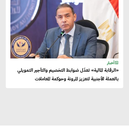
المساهمة في التنمية الاجتماعية
طويلة الأجل من خلال التركيز على
التعليم والبنية التحتية
إيزابيل باراسرام : تطبيق القيم
الاجتماعية بطريقة فعالة سيؤدي
لرفاهية وسعادة الجميع على
أخبار
كوكب الأرض
«الرقابة المالية» تعدّل ضوابط التخصيم والتأجير التمويلي
بالعملة الأجنبية لتعزيز المرونة وحوكمة المعاملات
راشا القلي :ضرورة اتخاذ خطوات
جادة وسريعة نحو حوكمة المناخ
خبراء تنمية مستدامة : تأسيس
الاستراتيجيات بناء على المعطيات