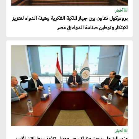
خالد أبو المكارم : نستهدف زيادة
أخبار
حجم الصادرات المصرية إلى 140
بروتوكول تعاون بين جهاز الملكية الفكرية وهيئة الدواء لتعزيز
مليار دولار خلال السنوات المقبلة
الابتكار وتوطين صناعة الدواء في مصر
أحمد كمال : فتح أسواق جديدة
للصادرات المصرية يتطلب الاهتمام
بالمنتجات ومراعاة المواصفات
العالمية
دينا الكيالي : يمكن للشركات
المساهمة في التنمية الاجتماعية
طويلة الأجل من خلال التركيز على
التعليم والبنية التحتية
أخبار
وزير البترول يبحث مع إكسون موبيل تنفيذ ربط اكتشافات