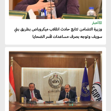
أحمد وفيق : الشركات بحاجة
للحصول على الشهادات التي تتيح
أخبار
وزيرة التضامن تتابع حادث انقلاب ميكروباص بطريق بني
لها التصدير وتؤكد التزامها
سويف وتوجه بصرف مساعدات لأسر الضحايا
بالاستدامة
شريف الصياد : شركات عديدة
تسعى لرفع نسبة صادراتها إلى
50% من حجم إنتاجها
عصام النجار : القطاع الخاص هو
قاطرة التنمية في مصر