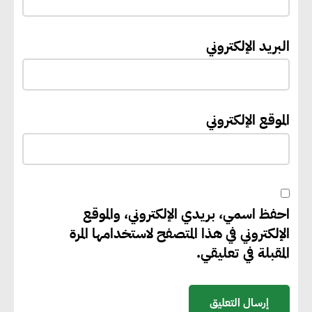
يعمل على تطوير موقعه الإلكتروني
ليصبح منصة رقمية متكاملة تدعم
البريد الإلكتروني
حوكمة ملف الإعاقة في مصر
إيفل تستثمر ما يصل إلى 130
الموقع الإلكتروني
مليون جنيه إسترليني لدعم توسع
“بي إس آر” في مشروعات الطاقة
المتجددة
احفظ اسمي، بريدي الإلكتروني، والموقع
جوجل تعلن إضافة 12 جيجاوات
الإلكتروني في هذا المتصفح لاستخدامها المرة
من الطاقة النظيفة وتجنب انبعاث
المقبلة في تعليقي.
58 مليون طن من مكافئ ثاني
أكسيد الكربون