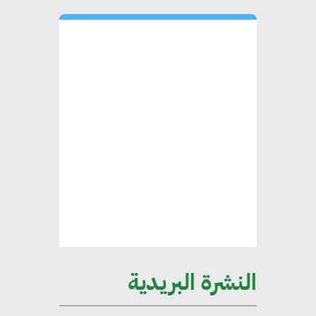
لاستراتيجية مصر في مواجهة
التغيرات المناخية وتحقيق التنمية
المستدامة
محمد حكيم : التجاري الدولي يتلقى
طلبات متزايدة من الشركات
العقارية لاعتماد معايير دعم المباني
الخضراء
هند فروح : قطاع التشييد والبناء
ركيزة أساسية في حجم الناتج المحلي
الإجمالي المصري
النشرة البريدية
إليني بوليخرونيادو : البنية التحتية