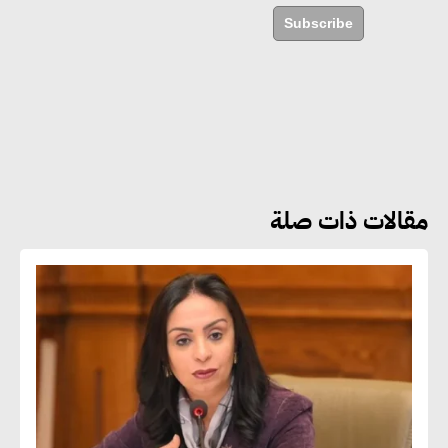
مستدامة ليس لها آثار سلبية على
Subscribe
الأبنية والمجتمعات
أماني عرفة : الاستدامة لم تعد خيارا
بل ضرورة أساسية لتحقيق التطور
والنمو
مقالات ذات صلة
هشام الجمل : مصر شهدت نقلة
نوعية غير عادية في الطاقة المتجددة
جوج ريديل : ستفرض تعريفة على
المنتجات كثيفة الكربون المصدرة
للاتحاد الأوروبي بداية من يناير
2026