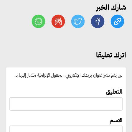
شارك الخبر
وزير الصناعة يبحث مع البرازيل و
الصين تعزيز الشراكات الصناعية
وجذب استثمارات جديدة إلى مصر
التعليم العالي: استمرار تسجيل
اترك تعليقا
رغبات المرحلة الأولى.. والوزارة تدعو
الطلاب إلى سرعة التسجيل وعدم
لن يتم نشر عنوان بريدك الإلكتروني.
الحقول الإلزامية مشار إليها بـ
الانتظار حتى نهاية المرحلة
التعليق
رئيس الوزراء يستقبل المدير العام
لمنظمة اليونسكو
الاسم
“القومي للأشخاص ذوي الإعاقة”