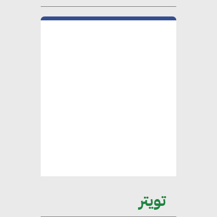
فؤاد”.. منصب رفيع يعكس المكانة
التي باتت تحتلها الكفاءات المصرية
على الساحة الدولية
محلب : المباني الخضراء إضافة
هامة للسوق المصري
محمد الصرف : تحقيق الاستدامة
يتطلب تعاونًا وثيقًا بين جميع
الأطراف المعنية
عمرو نادر : سلاسل التوريد
تويتر
الخضراء العمود الفقري