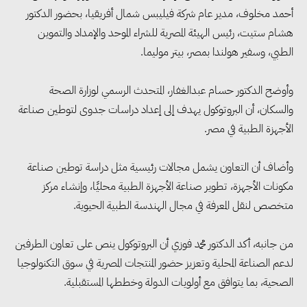
أحمد مخلوف، مدير عام شركة فيليبس شمال أفريقيا، بحضور الدكتور
هشام ستيت، رئيس الهيئة المصرية للشراء الموحد والإمداد والتموين
الطبي، وسفير هولندا بمصر، بيتر موليما.
وأوضح الدكتور حسام عبدالغفار، المتحدث الرسمي لوزارة الصحة
والسكان، أن البروتوكول يهدف إلى إعداد دراسات جدوى لتوطين صناعة
الأجهزة الطبية في مصر.
وأضاف أن التعاون يشمل مجالات رئيسية مثل دراسة توطين صناعة
مكونات الأجهزة، تطوير صناعة الأجهزة الطبية محليًا، وإنشاء مركز
متخصص لنقل المعرفة في مجال الهندسة الطبية الحيوية.
من جانبه، أكد الدكتور محمد فوزي أن البروتوكول ينص على تعاون الطرفين
مجلس الوزراء: تراجع معدل
لدعم الصناعة المحلية وتعزيز حضور المنتجات المصرية في سوق التكنولوجيا
البطالة في مصر إلى 5.8% خلال
الصحية، بما يتوافق مع أولويات الدولة وخططها المستقبلية.
الربع الثاني من 2026