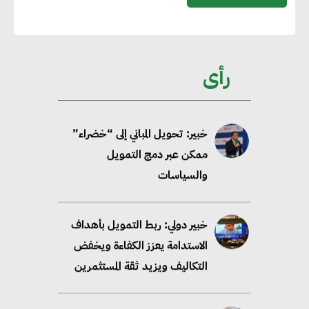
تحالف عالمي يطلق حملة لتسريع
الاعتماد على الكهرباء المولدة من
مصادر الطاقة المتجددة بحلول
رأى
2035
خبير: تحويل المباني إلى “خضراء”
ممكن عبر دمج التمويل
والسياسات
خبير دولي: ربط التمويل بأهداف
الاستدامة يعزز الكفاءة ويخفض
التكاليف ويزيد ثقة المستثمرين