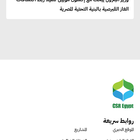
إيزابيل باراسرام : تطبيق القيم
الغاز القبرصية بالبنية التحتية المصرية
الاجتماعية بطريقة فعالة سيؤدي
لرفاهية وسعادة الجميع على
كوكب الأرض
راشا القلي :ضرورة اتخاذ خطوات
جادة وسريعة نحو حوكمة المناخ
خبراء تنمية مستدامة : تأسيس
الاستراتيجيات بناء على المعطيات
والاحتياجات الواقعية يساعد في
استدامة المشروعات التنموية
روابط سريعة
الموقع الخبري
المشاريع