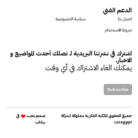
الدعم الفني
دينا مختار : نعمل مع الحكومات في
اتصل بنا
سياسة الخصوصية
الإصلاح والتمويل
شروط الاستخدام
بشارة يؤكد على ضرورة تنفيذ
اشترك في نشرتنا البريدية لـ تصلك أحدث المواضيع و
المشروعات بشكل يراعي الأثر البيئي
الاخبار.
والاجتماعي
يمكنك الغاء الاشتراك في أي وقت
حزين : التمويل عنصر مهم في
Subscribe
مواجهة التحديات البيئية
جميع الحقوق الملكية الفكرية مملوكة لشركة
صمم بحب
في
داليا عبد القادر: التركيز على
csregypt
بيانات
الاقتصاد منخفض الكربون أصبح
ضرورة ملحة في الوقت الحالي