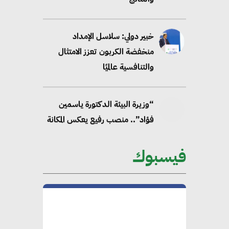
خبير دولي: سلاسل الإمداد
منخفضة الكربون تعزز الامتثال
والتنافسية عالميًا
“وزيرة البيئة الدكتورة ياسمين
فؤاد”.. منصب رفيع يعكس المكانة
التي باتت تحتلها الكفاءات المصرية
على الساحة الدولية
فيسبوك
محلب : المباني الخضراء إضافة
هامة للسوق المصري