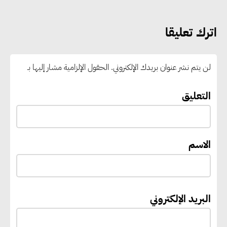
الطاقة.. ومقترح لتحويل مصر إلى
مركز إقليمي لتموين السفن
اترك تعليقا
بالوقود منخفض الكربون
لن يتم نشر عنوان بريدك الإلكتروني.
الحقول الإلزامية مشار إليها بـ
«التنمية المحلية والبيئة» تعلن
الانتهاء من المخطط التفصيلي
التعليق
لمدينتي المنيا ويوسف الصديق
لتعزيز التنمية العمرانية وضبط
النمو الحضري
الاسم
إيفل تستثمر ما يصل إلى 130
مليون جنيه إسترليني لدعم توسع
البريد الإلكتروني
“بي إس آر” في مشروعات الطاقة
المتجددة