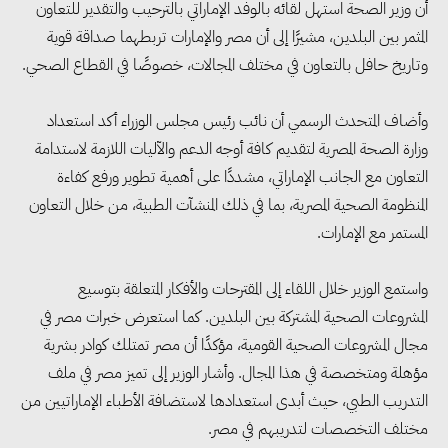
أن وزير الصحة استهل لقائه بالوفد الإماراتي بالترحيب والتقدير للتعاون
المثمر بين البلدين، مشيرًا إلى أن مصر والإمارات تربطهما صداقة قوية
وتاريخ حافل بالتعاون في مختلف المجالات، خصوصًا في القطاع الصحي.
وأضاف المتحدث الرسمي أن نائب رئيس مجلس الوزراء أكد استعداد
وزارة الصحة المصرية لتقديم كافة أوجه الدعم والآليات اللازمة لاستدامة
التعاون مع الجانب الإماراتي، مشددًا على أهمية تطوير ورفع كفاءة
المنظومة الصحية المصرية، بما في ذلك المنشآت الطبية، من خلال التعاون
المستمر مع الإمارات.
واستمع الوزير خلال اللقاء إلى المقترحات والأفكار المتعلقة بتوسيع
المشروعات الصحية المشتركة بين البلدين. كما استعرض خبرات مصر في
مجال المشروعات الصحية القومية، مؤكدًا أن مصر تمتلك كوادر بشرية
وزيرا التخطيط والبترول يبحثان
مؤهلة ومتخصصة في هذا المجال. وأشار الوزير إلى تميز مصر في ملف
تعزيز أمن الطاقة وزيادة الإنتاج
التدريب الطبي، حيث أبدى استعدادها لاستضافة الأطباء الإماراتيين من
مختلف التخصصات لتدريبهم في مصر.
والاستثمارات ضمن خطة التنمية