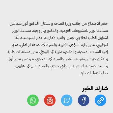
الاقتصادية لعام 2026/2027
«التضامن» تتعامل مع 552 بلاغًا
حضر الاجتماع من جانب وزارة الصحة والسكان، الدكتور أنور إسماعيل،
خلال يوليو.. إنقاذ كبار بلا مأوى ولم
مساعد الوزير للمشروعات القومية، والدكتور بيتر وجيه، مساعد الوزير
شمل مواطن بأسرته وحماية سيدة
لشؤون الطب العلاجي. ومن جانب الإمارات، حضر السيد عبدالله
مسنة
الجابري، مدير إدارة الشؤون الإدارية، والسيد محمد جمعة الهاملي، مدير
إدارة المنشآت الصحية، والدكتورة مارية محمد المرزوقي، مدير مساعدات طبية،
والدكتور ديرك ريتشر، مستشار، والسيد محمد الصاوي، مهندس مدني أول،
«التضامن» تطلق مبادرة «بكرة
والسيد حميد شاه، مهندس طبي حيوي، والسيد أمرن محمد هارون،
المدرسة.. الخير في مصر» لتوفير
ضابط عمليات طبي.
المستلزمات الدراسية للأسر الأولى
بالرعاية
شارك الخبر
مصر والبرازيل تبحثان تعزيز
التجارة والاستثمارات والتعاون في