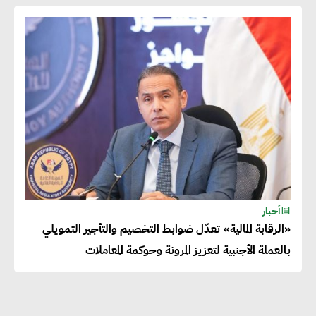
دينا الكيالي : يمكن للشركات
المساهمة في التنمية الاجتماعية
طويلة الأجل من خلال التركيز على
التعليم والبنية التحتية
إيزابيل باراسرام : تطبيق القيم
الاجتماعية بطريقة فعالة سيؤدي
لرفاهية وسعادة الجميع على
أخبار
كوكب الأرض
«الرقابة المالية» تعدّل ضوابط التخصيم والتأجير التمويلي
بالعملة الأجنبية لتعزيز المرونة وحوكمة المعاملات
راشا القلي :ضرورة اتخاذ خطوات
جادة وسريعة نحو حوكمة المناخ