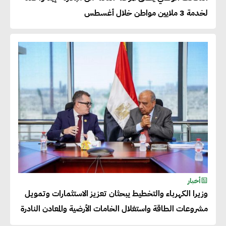
تسعى لرفع نسبة صادراتها إلى
لخدمة 3 ملايين مواطن خلال أغسطس
50% من حجم إنتاجها
عصام النجار : القطاع الخاص هو
قاطرة التنمية في مصر
خالد أبو المكارم : نستهدف زيادة
حجم الصادرات المصرية إلى 140
مليار دولار خلال السنوات المقبلة
أحمد كمال : فتح أسواق جديدة
أخبار
للصادرات المصرية يتطلب الاهتمام
وزيرا الكهرباء والتخطيط يبحثان تعزيز الاستثمارات وتمويل
بالمنتجات ومراعاة المواصفات
مشروعات الطاقة واستغلال الخامات الأرضية والمعادن النادرة
العالمية