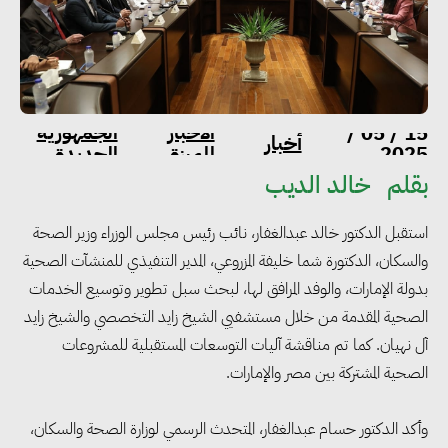
الاخبار
الجمهورية
15 / 05 /
أخبار
2025
المميزة
الجديدة
بقلم
خالد الديب
استقبل الدكتور خالد عبدالغفار، نائب رئيس مجلس الوزراء وزير الصحة
والسكان، الدكتورة شما خليفة المزروعي، المدير التنفيذي للمنشآت الصحية
بدولة الإمارات، والوفد المرافق لها، لبحث سبل تطوير وتوسيع الخدمات
الصحية المقدمة من خلال مستشفيي الشيخ زايد التخصصي والشيخ زايد
آل نهيان. كما تم مناقشة آليات التوسعات المستقبلية للمشروعات
الصحية المشتركة بين مصر والإمارات.
وأكد الدكتور حسام عبدالغفار، المتحدث الرسمي لوزارة الصحة والسكان،