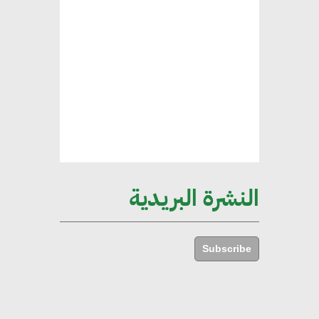
هند فروح : قطاع التشييد والبناء
ركيزة أساسية في حجم الناتج المحلي
الإجمالي المصري
إليني بوليخرونيادو : البنية التحتية
مستدامة ليس لها آثار سلبية على
الأبنية والمجتمعات
النشرة البريدية
أماني عرفة : الاستدامة لم تعد خيارا
بل ضرورة أساسية لتحقيق التطور
Subscribe
والنمو
هشام الجمل : مصر شهدت نقلة