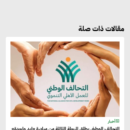
نوعية غير عادية في الطاقة المتجددة
مقالات ذات صلة
جوج ريديل : ستفرض تعريفة على
المنتجات كثيفة الكربون المصدرة
للاتحاد الأوروبي بداية من يناير
2026
أحمد وفيق : الشركات بحاجة
للحصول على الشهادات التي تتيح
لها التصدير وتؤكد التزامها
بالاستدامة
شريف الصياد : شركات عديدة
أخبار
التحالف الوطني يطلق المرحلة الثالثة من مبادرة «إيد واحدة»