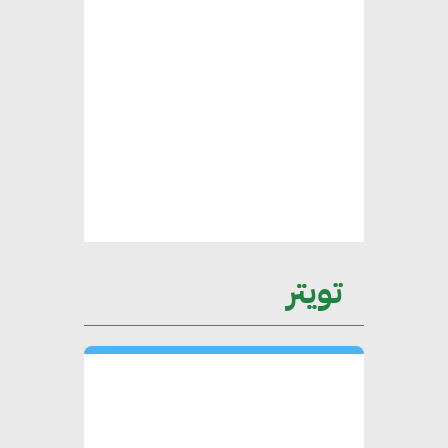
محمد الصرف : تحقيق الاستدامة
يتطلب تعاونًا وثيقًا بين جميع
الأطراف المعنية
عمرو نادر : سلاسل التوريد
الخضراء العمود الفقري
لاستراتيجية مصر في مواجهة
التغيرات المناخية وتحقيق التنمية
المستدامة
تويتر
محمد حكيم : التجاري الدولي يتلقى
طلبات متزايدة من الشركات
العقارية لاعتماد معايير دعم المباني
الخضراء