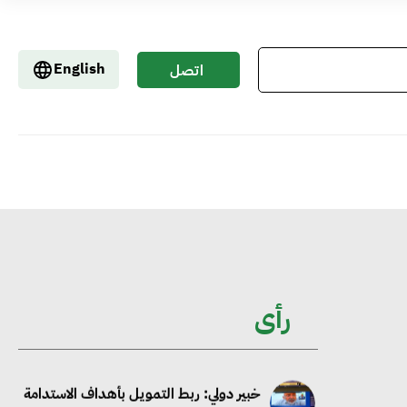
تحالف عالمي يطلق حملة لتسريع الاعتماد
English
اتصل
على الكهرباء المولدة من مصادر الطاقة
بنا
المتجددة بحلول 2035
خبير: تحويل المباني إلى “خضراء” ممكن عبر
دمج التمويل والسياسات
خبير دولي: ربط التمويل بأهداف الاستدامة
يعزز الكفاءة ويخفض التكاليف ويزيد ثقة
رأى
المستثمرين
إنجرد إبرل: الذكاء الاصطناعي والحوكمة