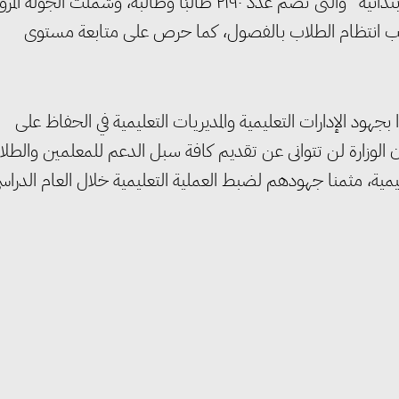
ثم توجه الوزير لمدرسة “الشهيد محمود إبراهيم عبد الجواد الابتدائية” والتى تضم عدد ٢١٩٠ طالبًا وطالبة، وشملت الجولة المر
سب انتظام الطلاب بالفصول، كما حرص على متابعة مستوى
 بجهود الإدارات التعليمية والمديريات التعليمية في الحفاظ على
ن الوزارة لن تتوانى عن تقديم كافة سبل الدعم للمعلمين والطل
يمية، مثمنا جهودهم لضبط العملية التعليمية خلال العام الدراس