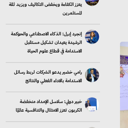
الرشيدة يعيدان تشكيل مستقبل
الاستدامة في قطاع علوم الحياة
رامي خضير يدعو الشركات لربط رسائل
الاستدامة بالاداء الفعلي والنتائج
خبير دولي: سلاسل الإمداد منخفضة
الكربون تعزز الامتثال والتنافسية عالميًا
“وزيرة البيئة الدكتورة ياسمين فؤاد”..
منصب رفيع يعكس المكانة التي باتت
تحتلها الكفاءات المصرية على الساحة
الدولية