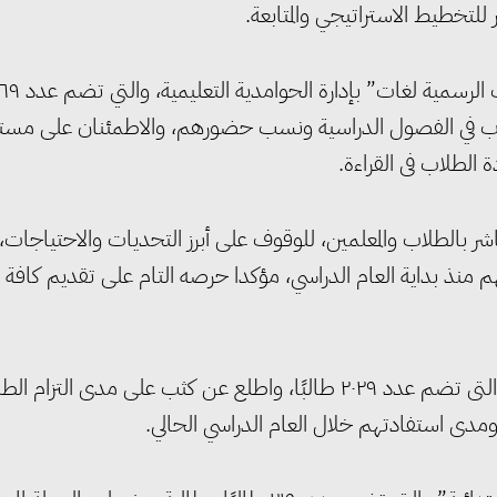
للتخطيط الاستراتيجي والمتابعة.
واستهل الوزير جولته التفقدية بزيارة مدرسة “عمر بن الخط
طلاب في الفصول الدراسية ونسب حضورهم، والاطمئنان على مس
ة الطلاب فى القراءة.
مباشر بالطلاب والمعلمين، للوقوف على أبرز التحديات والاحتياجات،
 منذ بداية العام الدراسي، مؤكدا حرصه التام على تقديم كافة
وعقب ذلك، توجه الوزير لمدرسة “الحوامدية الإعدادية بنين” والتى تضم عدد ٢٠٢٩ طالبًا، واطلع عن كثب على مدى التز
ومدى استفادتهم خلال العام الدراسي الحالي.