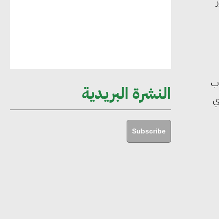
ور
غير عادية في الطاقة المتجددة
جوج ريديل : ستفرض تعريفة على
المنتجات كثيفة الكربون المصدرة للاتحاد
الأوروبي بداية من يناير 2026
اب
النشرة البريدية
ي
أحمد وفيق : الشركات بحاجة للحصول
على الشهادات التي تتيح لها التصدير
Subscribe
وتؤكد التزامها بالاستدامة
شريف الصياد : شركات عديدة تسعى لرفع
نسبة صادراتها إلى 50% من حجم إنتاجها