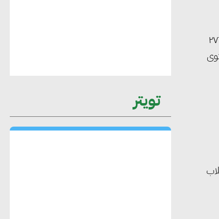
هند فروح : قطاع التشييد والبناء ركيزة
اب الرسمية لغات” بإدارة الحوامدية التعليمية، والتي تضم عدد ٢٧٦٩
أساسية في حجم الناتج المحلي الإجمالي
توى
المصري
تويتر
إليني بوليخرونيادو : البنية التحتية
مستدامة ليس لها آثار سلبية على الأبنية
والمجتمعات
أماني عرفة : الاستدامة لم تعد خيارا بل
ام الطلاب
ضرورة أساسية لتحقيق التطور والنمو
هشام الجمل : مصر شهدت نقلة نوعية