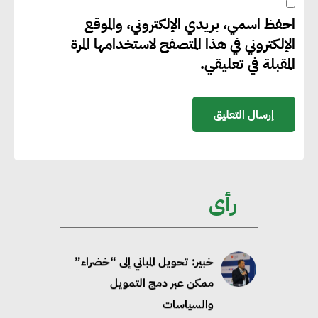
احفظ اسمي، بريدي الإلكتروني، والموقع
جوجل تعلن إضافة 12 جيجاوات
الإلكتروني في هذا المتصفح لاستخدامها المرة
من الطاقة النظيفة وتجنب انبعاث
المقبلة في تعليقي.
58 مليون طن من مكافئ ثاني
أكسيد الكربون
تحالف عالمي يطلق حملة لتسريع
الاعتماد على الكهرباء المولدة من
مصادر الطاقة المتجددة بحلول
رأى
2035
خبير: تحويل المباني إلى “خضراء”
ممكن عبر دمج التمويل
والسياسات