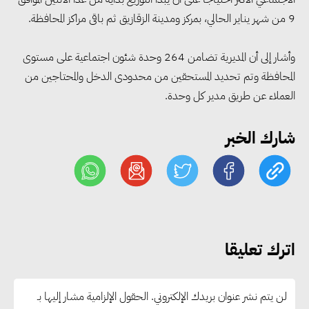
9 من شهر يناير الحالي، بمركز ومدينة الزقازيق ثم باقى مراكز المحافظة.
وأشار إلى أن المديرية تضامن 264 وحدة شئون اجتماعية على مستوى
مجلس الوزراء: تراجع معدل
المحافظة وتم تحديد المستحقين من محدودى الدخل والمحتاجين من
البطالة في مصر إلى 5.8% خلال
العملاء عن طريق مدير كل وحدة.
الربع الثاني من 2026
شارك الخبر
وزير الصناعة يبحث مع البرازيل و
الصين تعزيز الشراكات الصناعية
وجذب استثمارات جديدة إلى مصر
التعليم العالي: استمرار تسجيل
اترك تعليقا
رغبات المرحلة الأولى.. والوزارة تدعو
الطلاب إلى سرعة التسجيل وعدم
لن يتم نشر عنوان بريدك الإلكتروني.
الحقول الإلزامية مشار إليها بـ
الانتظار حتى نهاية المرحلة