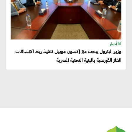
دينا الكيالي : يمكن للشركات
المساهمة في التنمية الاجتماعية
طويلة الأجل من خلال التركيز على
التعليم والبنية التحتية
أخبار
وزير البترول يبحث مع إكسون موبيل تنفيذ ربط اكتشافات
إيزابيل باراسرام : تطبيق القيم
الغاز القبرصية بالبنية التحتية المصرية
الاجتماعية بطريقة فعالة سيؤدي
لرفاهية وسعادة الجميع على
كوكب الأرض
راشا القلي :ضرورة اتخاذ خطوات
جادة وسريعة نحو حوكمة المناخ