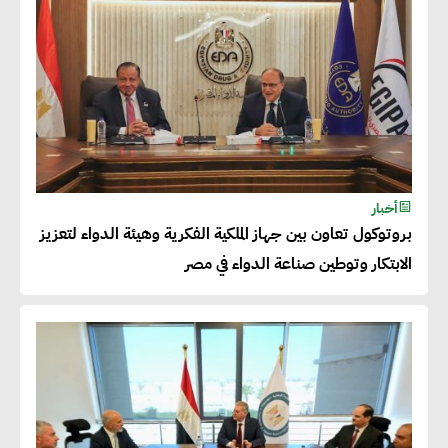
50% من حجم إنتاجها
عصام النجار : القطاع الخاص هو
قاطرة التنمية في مصر
خالد أبو المكارم : نستهدف زيادة
أخبار
حجم الصادرات المصرية إلى 140
بروتوكول تعاون بين جهاز الملكية الفكرية وهيئة الدواء لتعزيز
مليار دولار خلال السنوات المقبلة
الابتكار وتوطين صناعة الدواء في مصر
أحمد كمال : فتح أسواق جديدة
للصادرات المصرية يتطلب الاهتمام
بالمنتجات ومراعاة المواصفات
العالمية