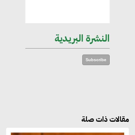
هند فروح : قطاع التشييد والبناء
ركيزة أساسية في حجم الناتج المحلي
الإجمالي المصري
النشرة البريدية
إليني بوليخرونيادو : البنية التحتية
مستدامة ليس لها آثار سلبية على
Subscribe
الأبنية والمجتمعات
أماني عرفة : الاستدامة لم تعد خيارا
بل ضرورة أساسية لتحقيق التطور
والنمو
مقالات ذات صلة
هشام الجمل : مصر شهدت نقلة