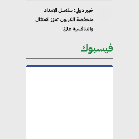
خبير دولي: سلاسل الإمداد
منخفضة الكربون تعزز الامتثال
والتنافسية عالميًا
فيسبوك
“وزيرة البيئة الدكتورة ياسمين
فؤاد”.. منصب رفيع يعكس المكانة
التي باتت تحتلها الكفاءات المصرية
على الساحة الدولية
محلب : المباني الخضراء إضافة
هامة للسوق المصري
محمد الصرف : تحقيق الاستدامة