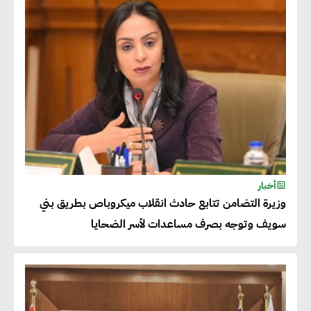
نوعية غير عادية في الطاقة المتجددة
جوج ريديل : ستفرض تعريفة على
المنتجات كثيفة الكربون المصدرة
للاتحاد الأوروبي بداية من يناير
2026
أحمد وفيق : الشركات بحاجة
للحصول على الشهادات التي تتيح
أخبار
وزيرة التضامن تتابع حادث انقلاب ميكروباص بطريق بني
لها التصدير وتؤكد التزامها
سويف وتوجه بصرف مساعدات لأسر الضحايا
بالاستدامة
شريف الصياد : شركات عديدة
تسعى لرفع نسبة صادراتها إلى