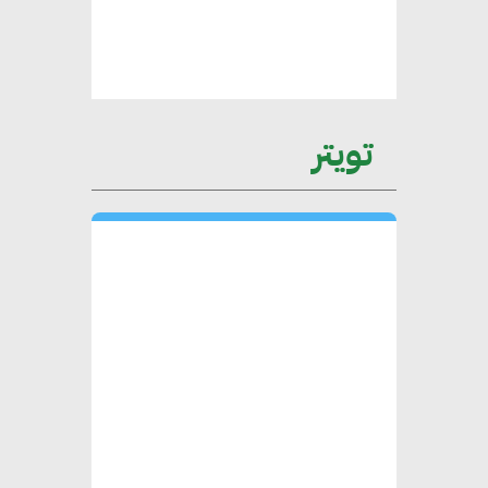
يتطلب تعاونًا وثيقًا بين جميع
الأطراف المعنية
عمرو نادر : سلاسل التوريد
تويتر
الخضراء العمود الفقري
لاستراتيجية مصر في مواجهة
التغيرات المناخية وتحقيق التنمية
المستدامة
محمد حكيم : التجاري الدولي يتلقى
طلبات متزايدة من الشركات
العقارية لاعتماد معايير دعم المباني
الخضراء