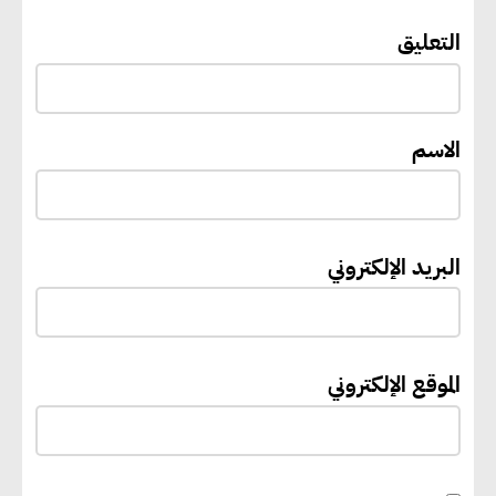
التعليق
رئيس الوزراء يستقبل المدير العام
لمنظمة اليونسكو
الاسم
“القومي للأشخاص ذوي الإعاقة”
يعمل على تطوير موقعه الإلكتروني
ليصبح منصة رقمية متكاملة تدعم
البريد الإلكتروني
حوكمة ملف الإعاقة في مصر
إيفل تستثمر ما يصل إلى 130
الموقع الإلكتروني
مليون جنيه إسترليني لدعم توسع
“بي إس آر” في مشروعات الطاقة
المتجددة