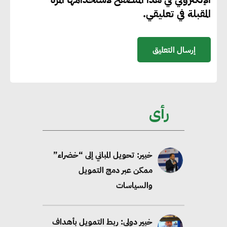
من الطاقة النظيفة وتجنب انبعاث
المقبلة في تعليقي.
58 مليون طن من مكافئ ثاني
أكسيد الكربون
تحالف عالمي يطلق حملة لتسريع
الاعتماد على الكهرباء المولدة من
مصادر الطاقة المتجددة بحلول
رأى
2035
خبير: تحويل المباني إلى “خضراء”
ممكن عبر دمج التمويل
والسياسات
خبير دولي: ربط التمويل بأهداف