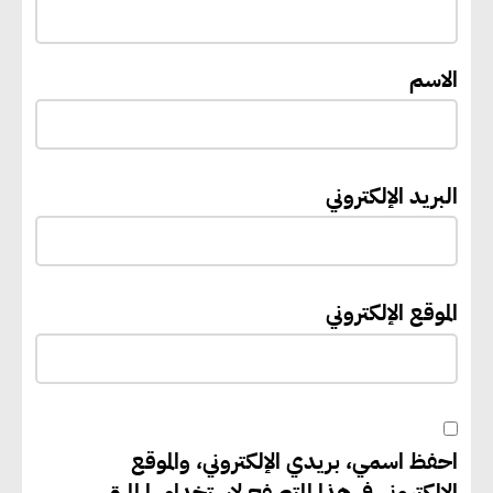
بالوقود منخفض الكربون
الاسم
«التنمية المحلية والبيئة» تعلن
الانتهاء من المخطط التفصيلي
لمدينتي المنيا ويوسف الصديق
لتعزيز التنمية العمرانية وضبط
البريد الإلكتروني
النمو الحضري
إيفل تستثمر ما يصل إلى 130
الموقع الإلكتروني
مليون جنيه إسترليني لدعم توسع
“بي إس آر” في مشروعات الطاقة
المتجددة
احفظ اسمي، بريدي الإلكتروني، والموقع
جوجل تعلن إضافة 12 جيجاوات
الإلكتروني في هذا المتصفح لاستخدامها المرة