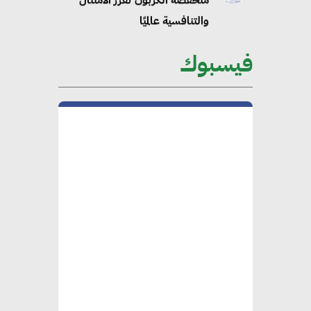
منخفضة الكربون تعزز الامتثال
والتنافسية عالميًا
فيسبوك
“وزيرة البيئة الدكتورة ياسمين
فؤاد”.. منصب رفيع يعكس المكانة
التي باتت تحتلها الكفاءات المصرية
على الساحة الدولية
محلب : المباني الخضراء إضافة
هامة للسوق المصري
محمد الصرف : تحقيق الاستدامة
يتطلب تعاونًا وثيقًا بين جميع
الأطراف المعنية