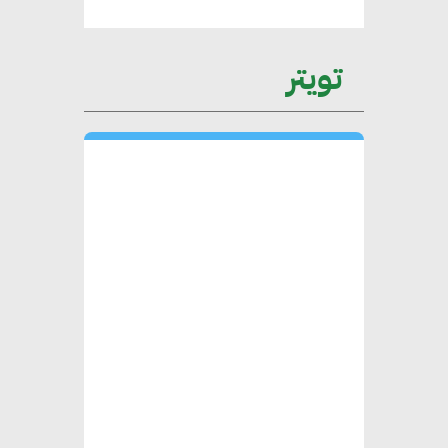
عمرو نادر : سلاسل التوريد
تويتر
الخضراء العمود الفقري
لاستراتيجية مصر في مواجهة
التغيرات المناخية وتحقيق التنمية
المستدامة
محمد حكيم : التجاري الدولي يتلقى
طلبات متزايدة من الشركات
العقارية لاعتماد معايير دعم المباني
الخضراء
هند فروح : قطاع التشييد والبناء
ركيزة أساسية في حجم الناتج المحلي