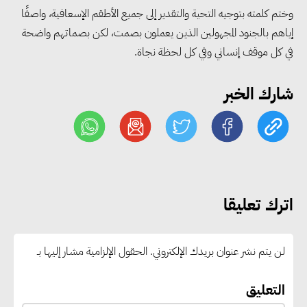
«التضامن» تتعامل مع 552 بلاغًا
وختم كلمته بتوجيه التحية والتقدير إلى جميع الأطقم الإسعافية، واصفًا
خلال يوليو.. إنقاذ كبار بلا مأوى ولم
إياهم بالجنود المجهولين الذين يعملون بصمت، لكن بصماتهم واضحة
شمل مواطن بأسرته وحماية سيدة
في كل موقف إنساني وفي كل لحظة نجاة.
مسنة
شارك الخبر
«التضامن» تطلق مبادرة «بكرة
المدرسة.. الخير في مصر» لتوفير
المستلزمات الدراسية للأسر الأولى
بالرعاية
اترك تعليقا
مصر والبرازيل تبحثان تعزيز
التجارة والاستثمارات والتعاون في
لن يتم نشر عنوان بريدك الإلكتروني.
الحقول الإلزامية مشار إليها بـ
الطاقة.. ومقترح لتحويل مصر إلى
مركز إقليمي لتموين السفن
التعليق