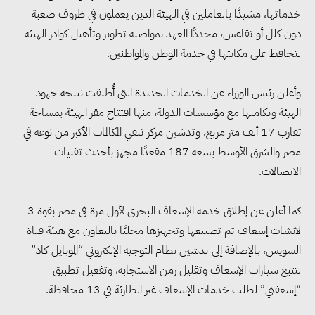
خدماتها، مشيدًا بالعاملين في الهيئة الذين يعملون في ظروف صعبة
دون كلل أو تقاعس، مجددًا العهد بمواصلة تطوير وتأهيل كوادر الهيئة
لتحافظ على مكانتها في خدمة الوطن والمواطنين.
وأعلن رئيس الوزراء عن الخدمات الجديدة التي أُطلقت نتيجة جهود
الهيئة وتكاملها مع مؤسسات الدولة، منها افتتاح مقر الهيئة بمساحة
تقارب 17 ألف متر مربع، وتدشين مركز تلقي المكالمات الأكبر من نوعه في
مصر والشرق الأوسط بسعة 187 مقعدًا مجهز بأحدث تقنيات
الاتصالات.
وزيرا التخطيط والبترول يبحثان
كما أعلن عن إطلاق خدمة الإسعاف البحري لأول مرة في مصر بقوة 3
تعزيز أمن الطاقة وزيادة الإنتاج
لانشات إسعاف تم تصنيعها وتجهيزها محليًا بالتعاون مع هيئة قناة
والاستثمارات ضمن خطة التنمية
السويس، بالإضافة إلى تدشين نظام التوجيه الإلكتروني “الموبايل كاد”
الاقتصادية لعام 2026/2027
لتتبع سيارات الإسعاف وتقليل زمن الاستجابة، وتفعيل تطبيق
“إسعفني” لطلب خدمات الإسعاف غير الطارئة في 13 محافظة.