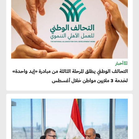
جوج ريديل : ستفرض تعريفة على
المنتجات كثيفة الكربون المصدرة
للاتحاد الأوروبي بداية من يناير
2026
أحمد وفيق : الشركات بحاجة
للحصول على الشهادات التي تتيح
أخبار
التحالف الوطني يطلق المرحلة الثالثة من مبادرة «إيد واحدة»
لها التصدير وتؤكد التزامها
لخدمة 3 ملايين مواطن خلال أغسطس
بالاستدامة
شريف الصياد : شركات عديدة
تسعى لرفع نسبة صادراتها إلى
50% من حجم إنتاجها