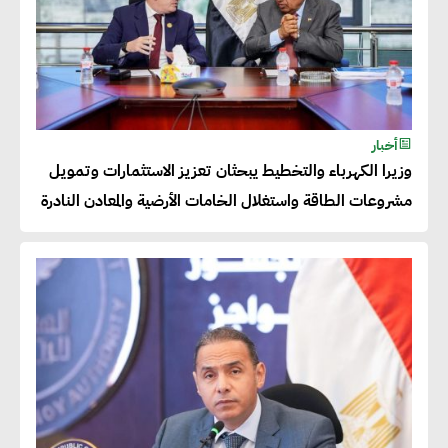
عصام النجار : القطاع الخاص هو
قاطرة التنمية في مصر
خالد أبو المكارم : نستهدف زيادة
أخبار
حجم الصادرات المصرية إلى 140
وزيرا الكهرباء والتخطيط يبحثان تعزيز الاستثمارات وتمويل
مليار دولار خلال السنوات المقبلة
مشروعات الطاقة واستغلال الخامات الأرضية والمعادن النادرة
أحمد كمال : فتح أسواق جديدة
للصادرات المصرية يتطلب الاهتمام
بالمنتجات ومراعاة المواصفات
العالمية
دينا الكيالي : يمكن للشركات