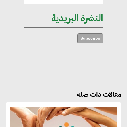
الإجمالي المصري
النشرة البريدية
إليني بوليخرونيادو : البنية التحتية
مستدامة ليس لها آثار سلبية على
Subscribe
الأبنية والمجتمعات
أماني عرفة : الاستدامة لم تعد خيارا
بل ضرورة أساسية لتحقيق التطور
والنمو
مقالات ذات صلة
هشام الجمل : مصر شهدت نقلة
نوعية غير عادية في الطاقة المتجددة