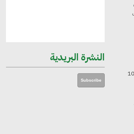
مستدامة ليس لها آثار سلبية على الأبنية
والمجتمعات
أماني عرفة : الاستدامة لم تعد خيارا بل
ضرورة أساسية لتحقيق التطور والنمو
النشرة البريدية
هشام الجمل : مصر شهدت نقلة نوعية
رضى بالرعاية الصحية، وذلك بمشاركة موسعة لأكثر من 1000
غير عادية في الطاقة المتجددة
Subscribe
جوج ريديل : ستفرض تعريفة على
S”، د.
المنتجات كثيفة الكربون المصدرة للاتحاد
الأوروبي بداية من يناير 2026