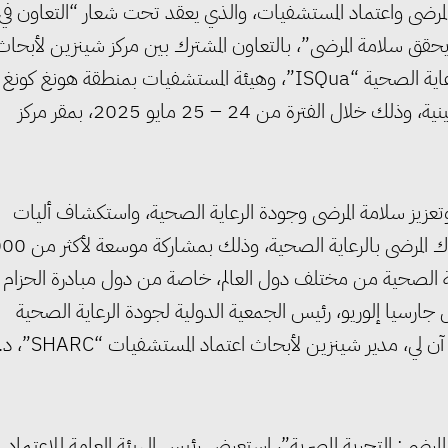
لمرضى واعتماد المستشفيات، والذي يعقد تحت شعار “التعاون في
يحقق سلامة المرضى”، بالتعاون المشترك بين مركز شينزين لأبحاث
اعتماد المستشفيات “SHARC”، والجمعية الدولية لجودة الرعاية الصحية “ISQua”، وهيئة المستشفيات بمنطقة هونغ كونغ
الإدارية الخاصة، وتحت رعاية عدد من الجهات الحكومية الصينية، وذلك خلال الفترة من 24 – 25 مايو 2025، بمقر مركز
وتعزيز سلامة المرضى وجودة الرعاية الصحية، واستكشاف أليات
تكامل الابتكار الرقمي، والذكاء الاصطناعي، والاستدامة، وإشراك الم
 الصحية من مختلف دول العالم، خاصة من دول مبادرة الحزام
جارسيا إلوريو، رئيس الجمعية الدولية لجودة الرعاية الصحية
“ISQua” ، ومديرها التنفيذي د. كارستن إنجل، البروفيسورة آن لي، مدير شينزين لأبحاث اعتماد المستشفيات “HARC
رضى: التجربة المصرية”، استعرض رئيس الهيئة العامة للاعتماد