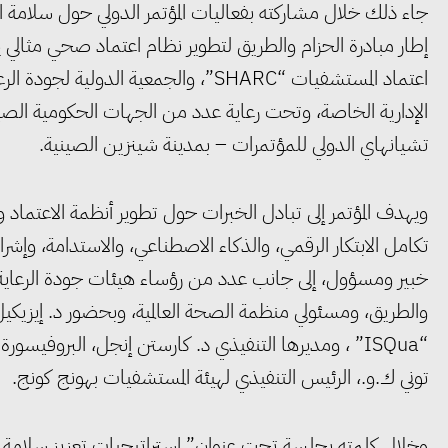
جاء ذلك خلال مشاركته بفعاليات المؤتمر الدولي حول سلامة ا
إطار مبادرة الحزام والطريق لتطوير نظام اعتماد صحي مثالي 
تشيانهاي الدولي للمؤتمرات – بمدينة شينزين الصينية.
ويهدف المؤتمر إلى تبادل الخبرات حول تطوير أنظمة الاعتماد 
خبير ومسؤول، إلى جانب عدد من رؤساء هيئات جودة الرعاية
والطريق، ومسئولي منظمة الصحة العالمية، وبحضور د. إيزيكيل 
توني ك.و.، الرئيس التنفيذي لهيئة المستشفيات بهونج كونج.
وخلال كلمته بجلسة تحت عنوان” استراتيجيات تعزيز سلامة الم