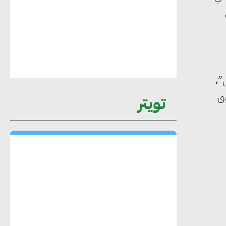
عمرو نادر : سلاسل التوريد الخضراء
العمود الفقري لاستراتيجية مصر في مواجهة
التغيرات المناخية وتحقيق التنمية المستدامة
”،
محمد حكيم : التجاري الدولي يتلقى طلبات
يق
تويتر
متزايدة من الشركات العقارية لاعتماد
معايير دعم المباني الخضراء
هند فروح : قطاع التشييد والبناء ركيزة
أساسية في حجم الناتج المحلي الإجمالي
المصري
إليني بوليخرونيادو : البنية التحتية