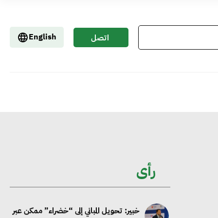
إيفل تستثمر ما يصل إلى 130 مليون جنيه
إسترليني لدعم توسع “بي إس آر” في
English
اتصل
مشروعات الطاقة المتجددة
بنا
جوجل تعلن إضافة 12 جيجاوات من
الطاقة النظيفة وتجنب انبعاث 58 مليون
طن من مكافئ ثاني أكسيد الكربون
تحالف عالمي يطلق حملة لتسريع الاعتماد
على الكهرباء المولدة من مصادر الطاقة
رأى
المتجددة بحلول 2035
خبير: تحويل المباني إلى “خضراء” ممكن عبر