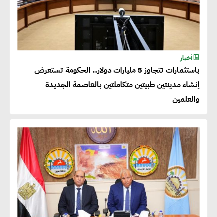
أحمد كمال : فتح أسواق جديدة
للصادرات المصرية يتطلب الاهتمام
أخبار
بالمنتجات ومراعاة المواصفات
باستثمارات تتجاوز 5 مليارات دولار.. الحكومة تستعرض
العالمية
إنشاء مدينتين طبيتين متكاملتين بالعاصمة الجديدة
والعلمين
دينا الكيالي : يمكن للشركات
المساهمة في التنمية الاجتماعية
طويلة الأجل من خلال التركيز على
التعليم والبنية التحتية
إيزابيل باراسرام : تطبيق القيم
الاجتماعية بطريقة فعالة سيؤدي