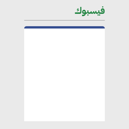
على الساحة الدولية
فيسبوك
محلب : المباني الخضراء إضافة
هامة للسوق المصري
محمد الصرف : تحقيق الاستدامة
يتطلب تعاونًا وثيقًا بين جميع
الأطراف المعنية
عمرو نادر : سلاسل التوريد
الخضراء العمود الفقري
لاستراتيجية مصر في مواجهة
التغيرات المناخية وتحقيق التنمية
المستدامة