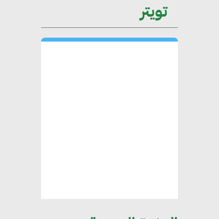
تويتر
محمد حكيم : التجاري الدولي يتلقى
طلبات متزايدة من الشركات
العقارية لاعتماد معايير دعم المباني
الخضراء
هند فروح : قطاع التشييد والبناء
ركيزة أساسية في حجم الناتج المحلي
الإجمالي المصري
إليني بوليخرونيادو : البنية التحتية
مستدامة ليس لها آثار سلبية على
الأبنية والمجتمعات