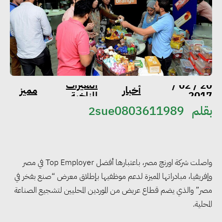
التغيرات
20 / 02 /
أخبار
مميز
2017
المناخية
بقلم
2sue0803611989
واصلت شركة اورنچ مصر، باعتبارها أفضل Top Employer في مصر
وإفريقيا، مبادراتها المميزة لدعم موظفيها بإطلاق معرض “صنع بفخر في
مصر” والذي يضم قطاع عريض من الموردين المحليين لتشجيع الصناعة
المحلية.