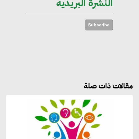
النشرة البريدية
أماني عرفة : الاستدامة لم تعد خيارا
بل ضرورة أساسية لتحقيق التطور
Subscribe
والنمو
هشام الجمل : مصر شهدت نقلة
نوعية غير عادية في الطاقة المتجددة
مقالات ذات صلة
جوج ريديل : ستفرض تعريفة على
المنتجات كثيفة الكربون المصدرة
للاتحاد الأوروبي بداية من يناير
2026
أحمد وفيق : الشركات بحاجة