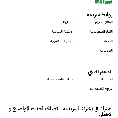
روابط سريعة
ميسون علي : ضرورة تقييم
الموقع الخبري
المشاريع
الفرص المتاحة للتمويل المستدام
للتأكد من كونها تتماشى مع المعايير
القناة التليفزيونية
الاسئلة الشائعة
الدولية
المدونة
الخريطة التنموية
الفعاليات
دينا مختار : نعمل مع الحكومات في
الإصلاح والتمويل
الدعم الفني
اتصل بنا
سياسة الخصوصية
بشارة يؤكد على ضرورة تنفيذ
شروط الاستخدام
المشروعات بشكل يراعي الأثر البيئي
والاجتماعي
اشترك في نشرتنا البريدية لـ تصلك أحدث المواضيع و
الاخبار.