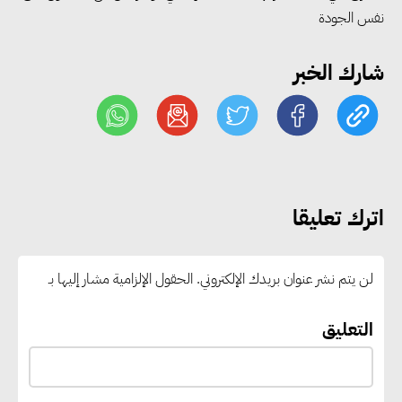
نفس الجودة
فيتش: سياسة الدواء الوطنية تعزز
شارك الخبر
توطين الصناعة وترسخ مكانة مصر
مركزًا إقليميًا لتصدير الدواء
التضامن والشباب والرياضة
يبحثان مع الأمم المتحدة أولويات
اترك تعليقا
التنمية المستدامة حتى 2027
لن يتم نشر عنوان بريدك الإلكتروني.
الحقول الإلزامية مشار إليها بـ
وزير النقل يدشن 10 ميني باصات
لربط حدائق وزهرة العاصمة
التعليق
بمحطة القطار الكهربائي الخفيف..
وأكتا تحقق 101.4 مليون جنيه