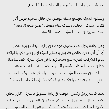
بتجربة أفضل واختيارات أكبر من المنتجات محلية الصنع.
وستقوم الشركة بتوسيع شبكة الموردين من خلال منحهم فرص أكثر
لإقامة معارض محلية، وسوف يقام معرض “صنع بفخر في مصر”
بشكل شهري في مباني الشركة الرئيسية الأربعة.
ومن جانبه يقول حازم شفيق، موظف في إدارة المبيعات باورنچ مصر: ”
التنمية المحلية والبيئة تبحث مع
أود أن أعرب عن خالص تقديري وامتناني لشركة اورنچ على فكرتها الرائعة
الصناعات الكيماوية تسريع
لدعوة الشركات المصرية لبيع منتجاتهم داخل مبنى الشركة، فقد ساعدنا
تراخيص التدوير وتعزيز الاقتصاد
هذا في شراء ما نحتاجه بأسعار أقل وبجودة عالية للغاية بالإضافة إلى
الدائري
المساهمة في تشجيع الشركات المحلية ودعمها خلال هذا الوقت العصيب
الذي نمر به، وأعتقد أنها فكرة عبقرية تركت أثرًا إيجابيًا داخلنا جميعًا”.
3 وزارات تتوافق على منظومة
وطنية للإدارة المستدامة للمياه في
بينما قالت إيريني رشدي، موظفة في إدارة التسويق بالشركة: “نال إعجابي
الاختيارات المتنوعة من المنتجات التي وجدتها في المعرض مقارنة بالمنتجات
الصناعة وتوطين تقنيات إعادة
الأخرى التي اعتدت شرائها، أعتقد أنه بإمكاني توفير المال مع الحصول على
الاستخدام