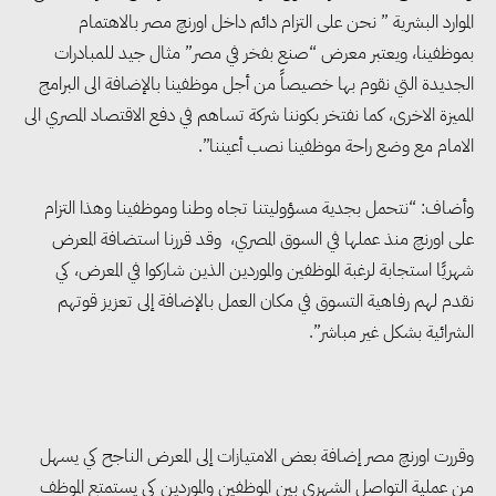
الموارد البشرية ” نحن على التزام دائم داخل اورنچ مصر بالاهتمام
بموظفينا، ويعتبر معرض “صنع بفخر في مصر” مثال جيد للمبادرات
الجديدة التي نقوم بها خصيصاً من أجل موظفينا بالإضافة الى البرامج
المميزة الاخرى، كما نفتخر بكوننا شركة تساهم في دفع الاقتصاد المصري الى
الامام مع وضع راحة موظفينا نصب أعيننا”.
وأضاف: “نتحمل بجدية مسؤوليتنا تجاه وطنا وموظفينا وهذا التزام
على اورنچ منذ عملها في السوق المصري، وقد قررنا استضافة المعرض
شهريًا استجابة لرغبة الموظفين والموردين الذين شاركوا في المعرض، كي
نقدم لهم رفاهية التسوق في مكان العمل بالإضافة إلى تعزيز قوتهم
الشرائية بشكل غير مباشر”.
وقررت اورنچ مصر إضافة بعض الامتيازات إلى المعرض الناجح كي يسهل
من عملية التواصل الشهري بين الموظفين والموردين كي يستمتع الموظف