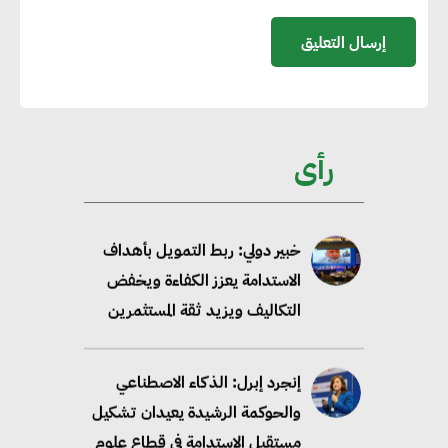
مصادر الطاقة المتجددة بحلول
2035
خبير: تحويل المباني إلى “خضراء”
ممكن عبر دمج التمويل
رأى
والسياسات
خبير دولي: ربط التمويل بأهداف
الاستدامة يعزز الكفاءة ويخفض
التكاليف ويزيد ثقة المستثمرين
إنجرد إبرل: الذكاء الاصطناعي
والحوكمة الرشيدة يعيدان تشكيل
مستقبل الاستدامة في قطاع علوم