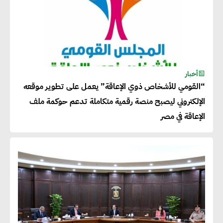
للحصول على الشهادات التي تتيح
لها التصدير وتؤكد التزامها
بالاستدامة
شريف الصياد : شركات عديدة
أخبار
“القومي للأشخاص ذوي الإعاقة” يعمل على تطوير موقعه
تسعى لرفع نسبة صادراتها إلى
الإلكتروني ليصبح منصة رقمية متكاملة تدعم حوكمة ملف
50% من حجم إنتاجها
الإعاقة في مصر
عصام النجار : القطاع الخاص هو
قاطرة التنمية في مصر
خالد أبو المكارم : نستهدف زيادة
حجم الصادرات المصرية إلى 140
مليار دولار خلال السنوات المقبلة