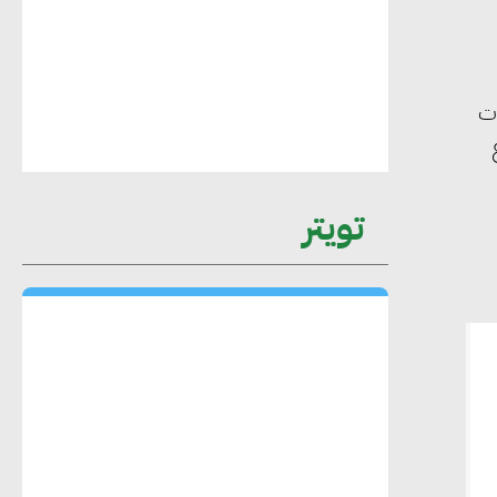
محمد حكيم : التجاري الدولي يتلقى طلبات
ات
متزايدة من الشركات العقارية لاعتماد
معايير دعم المباني الخضراء
تويتر
هند فروح : قطاع التشييد والبناء ركيزة
أساسية في حجم الناتج المحلي الإجمالي
المصري
إليني بوليخرونيادو : البنية التحتية
مستدامة ليس لها آثار سلبية على الأبنية
والمجتمعات