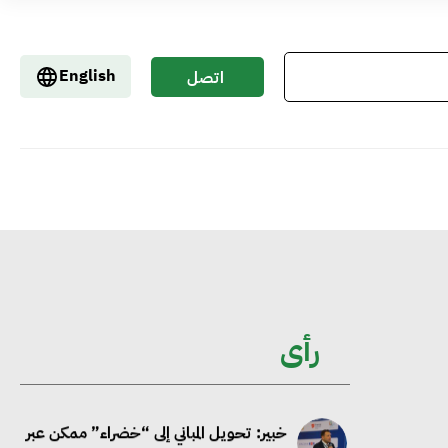
جوجل تعلن إضافة 12 جيجاوات من
English
اتصل
الطاقة النظيفة وتجنب انبعاث 58 مليون
بنا
طن من مكافئ ثاني أكسيد الكربون
تحالف عالمي يطلق حملة لتسريع الاعتماد
على الكهرباء المولدة من مصادر الطاقة
المتجددة بحلول 2035
خبير: تحويل المباني إلى “خضراء” ممكن عبر
رأى
دمج التمويل والسياسات
خبير دولي: ربط التمويل بأهداف الاستدامة