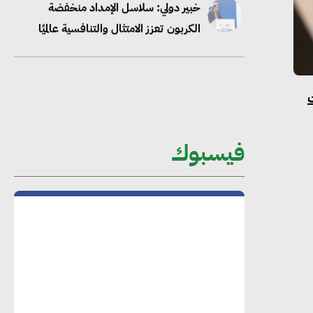
“وزيرة البيئة الدكتورة ياسمين فؤاد”..
منصب رفيع يعكس المكانة التي باتت
تحتلها الكفاءات المصرية على الساحة
الدولية
محلب : المباني الخضراء إضافة هامة
للسوق المصري
فيسبوك
محمد الصرف : تحقيق الاستدامة يتطلب
تعاونًا وثيقًا بين جميع الأطراف المعنية
عمرو نادر : سلاسل التوريد الخضراء
العمود الفقري لاستراتيجية مصر في مواجهة
التغيرات المناخية وتحقيق التنمية المستدامة