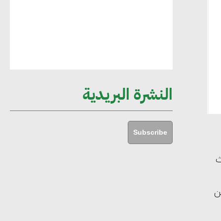
أماني عرفة : الاستدامة لم تعد خيارا بل
ضرورة أساسية لتحقيق التطور والنمو
هشام الجمل : مصر شهدت نقلة نوعية
غير عادية في الطاقة المتجددة
النشرة البريدية
جوج ريديل : ستفرض تعريفة على
المنتجات كثيفة الكربون المصدرة للاتحاد
Subscribe
الأوروبي بداية من يناير 2026
ث
أحمد وفيق : الشركات بحاجة للحصول
ن
على الشهادات التي تتيح لها التصدير
وتؤكد التزامها بالاستدامة