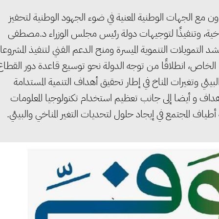
اون مع الجهات الوطنية المعنية في ضوء الجهود الوطنية لتحفيز
مناخية، وتنفيذًا لتوجيهات دولة رئيس مجلس الوزراء د.مصطفى
د التمويلات التنموية الميسرة ومنح الدعم الفني لتنفيذ المشروع
ع الخاص، انطلاقًا من توجه الدولة نحو توسيع قاعدة دور القطاع
يئي وتغيرات المناخ في إطار تحقيق أهداف التنمية المستدامة
اف و أيضا إلى جانب تعظيم استخدام تكنولوجيا المعلومات
طياف المجتمع في إيجاد حلول لتحديات التغير المناخي والبيئي.