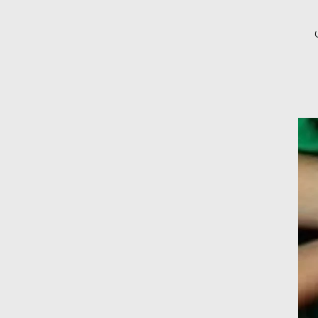
شريف الصياد : شركات عديدة تسعى لرفع
نسبة صادراتها إلى 50% من حجم إنتاجها
عصام النجار : القطاع الخاص هو قاطرة
التنمية في مصر
خالد أبو المكارم : نستهدف زيادة حجم
الصادرات المصرية إلى 140 مليار دولار خلال
السنوات المقبلة
أحمد كمال : فتح أسواق جديدة
للصادرات المصرية يتطلب الاهتمام
بالمنتجات ومراعاة المواصفات العالمية