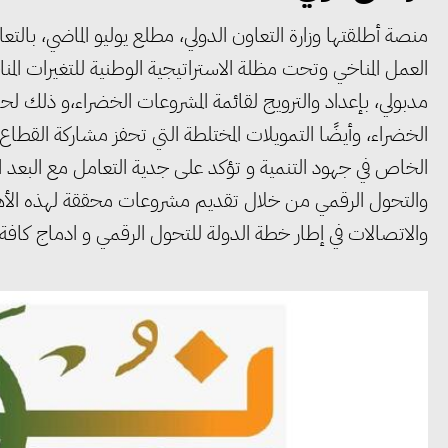
منصة أطلقتها وزارة التعاون الدولي، مطلع يوليو الماضي، بالتع
العمل المناخي وتحت مظلة الاستراتيجية الوطنية للتغيرات ال
مدبولي، بإعداد والترويج لقائمة المشروعات الخضراء،و ذلك لحش
الخضراء، وأيضًا التمويلات المختلطة التي تحفز مشاركة القطا
الخاص في جهود التنمية و تؤكد على جدية التعامل مع البعد الب
والتحول الرقمي من خلال تقديم مشروعات محققة لهذه الأهد
والاتصالات في إطار خطة الدولة للتحول الرقمي و ادماج كافة أ