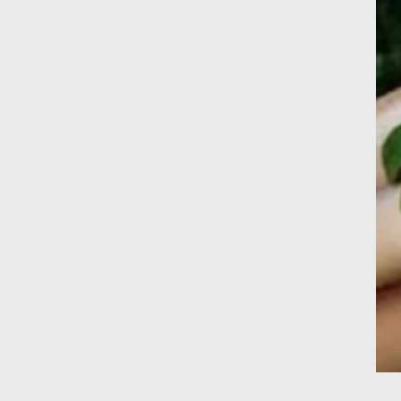
دينا الكيالي : يمكن للشركات المساهمة في
التنمية الاجتماعية طويلة الأجل من خلال
التركيز على التعليم والبنية التحتية
إيزابيل باراسرام : تطبيق القيم الاجتماعية
بطريقة فعالة سيؤدي لرفاهية وسعادة
الجميع على كوكب الأرض
راشا القلي :ضرورة اتخاذ خطوات جادة
وسريعة نحو حوكمة المناخ
خبراء تنمية مستدامة : تأسيس