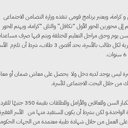
و كرامة، ويعتبر برنامج قومى تنفذه وزارة التضامن الاجتماعى
 محورين المحور الأول “تكافل” والثانى “كرامة، ويهتم المحور
من سن يوم وحتى مراحل التعليم المختلفة ويتم فيها صرف مساعدا
للفرد بالأسرة 325 جنيهًا شهريًا، كما يتم صرف مساعدة شهرية لكل طالب بالأسرة، بحد أقصى 3 طلاب، شرط أن تلتزم ال
 الأسرة ليس يوجد لديه دخل ولا يحصل على معاش ضمان أو مع
لك من خلال البحث الاجتماعى للأسرة.
اما المحور الثاني كرامة يتم من خلاله صرف مساعدات شهرية لكبار السن والمعاقين والأرامل والمطلقات بقيمة 350 جنيهًا للفرد
ى مساعدات بحد أقصى 3 أفراد بالأسرة الواحدة.و لكن بشرط أن يكون المستفيد منها من الأسر الفقيرة
ير قادر على العمل من خلال شهادة طبية معتمدة من الجهات الحكومي