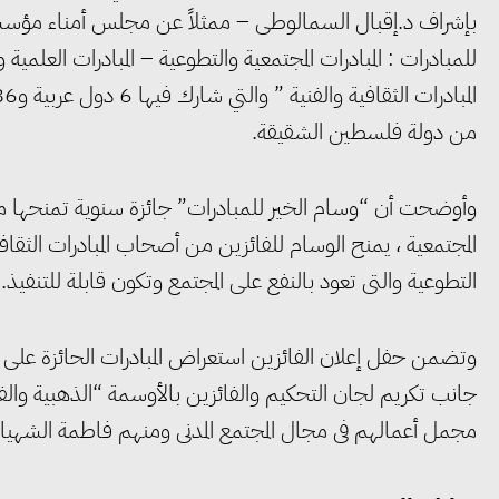
للمبادرات : المبادرات المجتمعية والتطوعية – المبادرات العلمية
من دولة فلسطين الشقيقة.
وأوضحت أن “وسام الخير للمبادرات” جائزة سنوية تمنحها مؤ
المجتمعية ، يمنح الوسام للفائزين من أصحاب المبادرات الثقافية 
التطوعية والتى تعود بالنفع على المجتمع وتكون قابلة للتنفيذ.
وتضمن حفل إعلان الفائزين استعراض المبادرات الحائزة على ال
جانب تكريم لجان التحكيم والفائزين بالأوسمة “الذهبية وال
مجمل أعمالهم فى مجال المجتمع المدنى ومنهم فاطمة الشهي