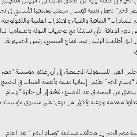
ياة فى كلمته نيابه عن الدكتور محمد رفاعي ، الرئيس التنفيذى
صر الخير” تجعل تنمية الإنسان مهمتها وهدفها الأساسي في تح
 للمبادرات” الثقافية والفنية، والابتكارات العلمية والتكنولوجية،
خاص ذوى الاعاقة، تأتي تماشيًا مع توجيهات الدولة واهتمامها البال
تراتيجية بناء الإنسان التى أطلقلها الرئيس عبد الفتاح السيسى، رئيس الجمهورية،
.
لمجلس العربى للمسؤولية المجتمعية، إلى أن إطلاق مؤسسة “مصر
زة “وسام الخير” يعكس إيمانها بقيمة وأهمية الشباب في المجتمع
حقق من التنمية فى هذا المجتمع ، لافتة إلى أن جائزة “وسام
ات خطوة متقدمة ونوعية والأولى من نوعها على مستوى مؤسسات
 مصر الخير، إن مجالات مسابقة “وسام الخير ” هذا العام