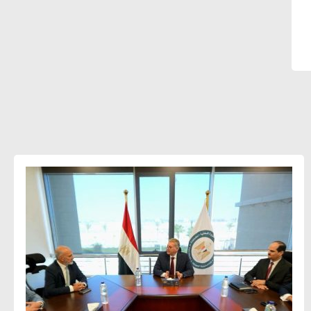
الاستراتيجيات بناء على المعطيات
والاحتياجات الواقعية يساعد في استدامة
المشروعات التنموية
الرئيس التنفيذي لشركة لسكيما : أطلقنا
أول برنامج معتمد لقياس الأثر البيئي
والمجتمعي
ميسون علي : ضرورة تقييم الفرص المتاحة
للتمويل المستدام للتأكد من كونها تتماشى
مع المعايير الدولية
دينا مختار : نعمل مع الحكومات في