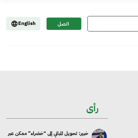
جوجل تعلن إضافة 12 جيجاوات من
English
اتصل
الطاقة النظيفة وتجنب انبعاث 58 مليون
بنا
طن من مكافئ ثاني أكسيد الكربون
تحالف عالمي يطلق حملة لتسريع الاعتماد
على الكهرباء المولدة من مصادر الطاقة
المتجددة بحلول 2035
خبير: تحويل المباني إلى “خضراء” ممكن عبر
رأى
دمج التمويل والسياسات
خبير دولي: ربط التمويل بأهداف الاستدامة