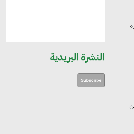
أماني عرفة : الاستدامة لم تعد خيارا بل
ضرورة أساسية لتحقيق التطور والنمو
منها مبادرة
هشام الجمل : مصر شهدت نقلة نوعية
غير عادية في الطاقة المتجددة
النشرة البريدية
جوج ريديل : ستفرض تعريفة على
المنتجات كثيفة الكربون المصدرة للاتحاد
Subscribe
الأوروبي بداية من يناير 2026
ن
أحمد وفيق : الشركات بحاجة للحصول
على الشهادات التي تتيح لها التصدير
وتؤكد التزامها بالاستدامة