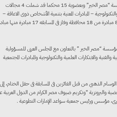
بإشراف د.إقبال السمالوطى – ممثلاً عن مجلس أمناء مؤسسة “مصر الخير” وبعضوية 15 محكما قد شملت 4 مجالات
 والتكنولوجية – المبادرات المعنية بتنمية الأشخاص ذوى الاعاقة –
المبادرات الثقافية والفنية ” والتي شارك فيها 6 دول عربية و86 مبادرة من 18 محافظة وفاز فى المسابقه 17 مبادرة 
سسة “مصر الخير ” بالتعاون مع المجلس العربى للمسؤولية
والفنية والابتكارات العلمية والتكنولوجية والمبادرات المجتمعية
وسام الذهبي من قبل الفائزين فى المسابقة فى حفل الختام، إلى
فضية والبرونزية “وتكريم ضيوف مصر الكرام من الدول العربية ع
ارى، مؤسس ورئيس جمعية سواعد الإمارات التطوعية .