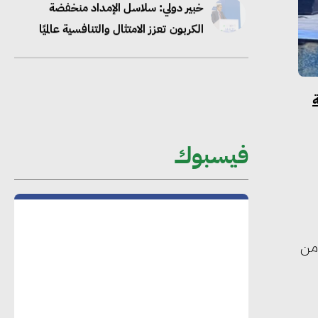
“وزيرة البيئة الدكتورة ياسمين فؤاد”..
منصب رفيع يعكس المكانة التي باتت
تحتلها الكفاءات المصرية على الساحة
الدولية
محلب : المباني الخضراء إضافة هامة
للسوق المصري
فيسبوك
محمد الصرف : تحقيق الاستدامة يتطلب
تعاونًا وثيقًا بين جميع الأطراف المعنية
ارك فيها 6 دول عربية و 86 مبادرة من
عمرو نادر : سلاسل التوريد الخضراء
العمود الفقري لاستراتيجية مصر في مواجهة
التغيرات المناخية وتحقيق التنمية المستدامة