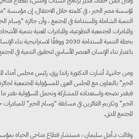
وقال ايمن حماد، مدير برنامج الشباب والنشء بقطاع مناحى الح
لمؤسسة مصر الخير ، في كلمته خلال الاحتفال، إن مؤسسة “م
التنمية الشاملة والمستدامة في المجتمع ، وأن جائزة “وسام الخير
والمبادرات المجتمعية التطوعية، والمبادرات المعنية بتنمية الأش
بخطة التنمية المستدامة 2030 ووفقًا لاس
باعتبار بناء الإنسان العنصر الأساسي لتحقيق التنمية في المجتمع
ومن جانبها، أشارت الدكتورة راندا رزق، رئيس مجلس أمناء ا
الخير” بالتعاون مع المجلس العربى للمسؤولية المجتمعية لجائ
فبقدر نضجه واستعداده للمشاركة وتحمل المسؤولية بقدر ما يت
الخير” وتكريم الفائزين في مسابقة “وسام الخير” للمبادر
المجتمع المدنى.
وقالت د.أمل سليمان ، مستشار قطاع مناحي الحياة بمؤسسة