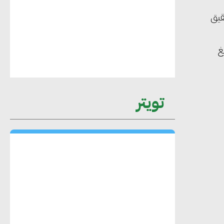
قيق
محمد حكيم : التجاري الدولي يتلقى طلبات
غ
متزايدة من الشركات العقارية لاعتماد
معايير دعم المباني الخضراء
تويتر
هند فروح : قطاع التشييد والبناء ركيزة
أساسية في حجم الناتج المحلي الإجمالي
المصري
إليني بوليخرونيادو : البنية التحتية
مستدامة ليس لها آثار سلبية على الأبنية
والمجتمعات