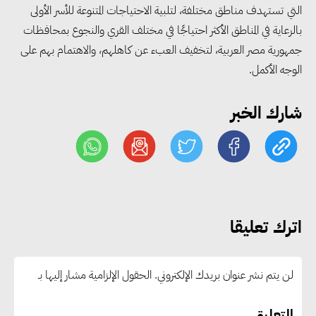
التي تستهدف مناطق مختلفة، لتلبية الاحتياجات المتنوعة للأسر الأولى
«التضامن» تتعامل مع 552 بلاغًا
بالرعاية في المناطق الأكثر احتياجًا في مختلف القري والنجوع بمحافظات
خلال يوليو.. إنقاذ كبار بلا مأوى ولم
جمهورية مصر العربية، لتخفيف العبء عن كاهلهم، والاهتمام بهم على
شمل مواطن بأسرته وحماية سيدة
الوجه الأكمل.
مسنة
شارك الخبر
«التضامن» تطلق مبادرة «بكرة
المدرسة.. الخير في مصر» لتوفير
المستلزمات الدراسية للأسر الأولى
بالرعاية
اترك تعليقا
مصر والبرازيل تبحثان تعزيز
التجارة والاستثمارات والتعاون في
لن يتم نشر عنوان بريدك الإلكتروني.
الحقول الإلزامية مشار إليها بـ
الطاقة.. ومقترح لتحويل مصر إلى
مركز إقليمي لتموين السفن
التعليق