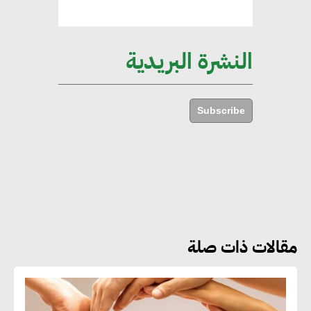
ركيزة أساسية في حجم الناتج المحلي
الإجمالي المصري
النشرة البريدية
إليني بوليخرونيادو : البنية التحتية
مستدامة ليس لها آثار سلبية على
Subscribe
الأبنية والمجتمعات
أماني عرفة : الاستدامة لم تعد خيارا
بل ضرورة أساسية لتحقيق التطور
والنمو
مقالات ذات صلة
هشام الجمل : مصر شهدت نقلة
نوعية غير عادية في الطاقة المتجددة