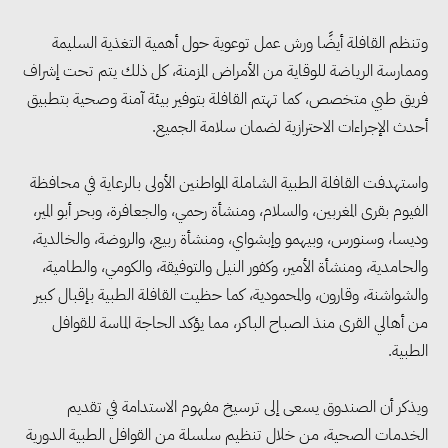
وتنظم القافلة أيضًا ورش عمل توعوية حول أهمية التغذية السليمة
وممارسة الرياضة للوقاية من الأمراض المزمنة، كل ذلك يتم تحت إشراف
فريق طبي متخصص، كما تهتم القافلة بتوفير بيئة آمنة وصحية بتطبيق
أحدث الإجراءات الاحترازية لضمان سلامة الجميع.
واستهدفت القافلة الطبية الشاملة المواطنين الأولى بالرعاية في محافظة
الفيوم بقرى المغربين، والسلام، ومنشأة رحمي، والجعافرة، وبحر أبو المير،
وديسا، وسنورس، وبيهمو وإبشواي، ومنشأة ربيع، والروضة، والخالدية،
والحامدية، ومنشأة الأمير، وكفور النيل والتوفيقة، والكومي، والطامية،
والشواشنة، وقارون، والمحمودية، كما حظيت القافلة الطبية بإقبال كبير
وزيرا التخطيط والبترول يبحثان
من أهالي القرى منذ الصباح الباكر، مما يؤكد الحاجة الماسة للقوافل
تعزيز أمن الطاقة وزيادة الإنتاج
الطبية.
والاستثمارات ضمن خطة التنمية
الاقتصادية لعام 2026/2027
ويذكر أن الصندوق يسعى إلى ترسيخ مفهوم الاستدامة في تقديم
الخدمات الصحية، من خلال تنظيم سلسلة من القوافل الطبية الدورية