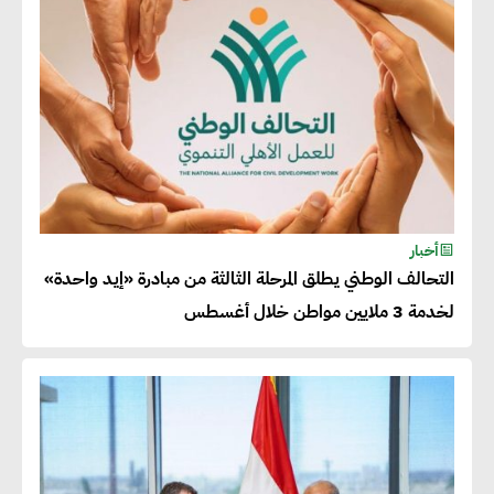
جوج ريديل : ستفرض تعريفة على
المنتجات كثيفة الكربون المصدرة
للاتحاد الأوروبي بداية من يناير
2026
أحمد وفيق : الشركات بحاجة
للحصول على الشهادات التي تتيح
أخبار
التحالف الوطني يطلق المرحلة الثالثة من مبادرة «إيد واحدة»
لها التصدير وتؤكد التزامها
لخدمة 3 ملايين مواطن خلال أغسطس
بالاستدامة
شريف الصياد : شركات عديدة
تسعى لرفع نسبة صادراتها إلى
50% من حجم إنتاجها