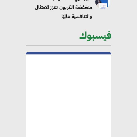
منخفضة الكربون تعزز الامتثال
والتنافسية عالميًا
فيسبوك
“وزيرة البيئة الدكتورة ياسمين
فؤاد”.. منصب رفيع يعكس المكانة
التي باتت تحتلها الكفاءات المصرية
على الساحة الدولية
محلب : المباني الخضراء إضافة
هامة للسوق المصري
محمد الصرف : تحقيق الاستدامة
يتطلب تعاونًا وثيقًا بين جميع