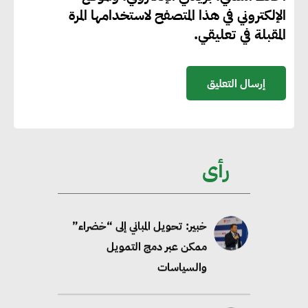
جوجل تعلن إضافة 12 جيجاوات
الإلكتروني في هذا المتصفح لاستخدامها المرة
من الطاقة النظيفة وتجنب انبعاث
المقبلة في تعليقي.
58 مليون طن من مكافئ ثاني
أكسيد الكربون
تحالف عالمي يطلق حملة لتسريع
الاعتماد على الكهرباء المولدة من
مصادر الطاقة المتجددة بحلول
رأى
2035
خبير: تحويل المباني إلى “خضراء”
ممكن عبر دمج التمويل
والسياسات