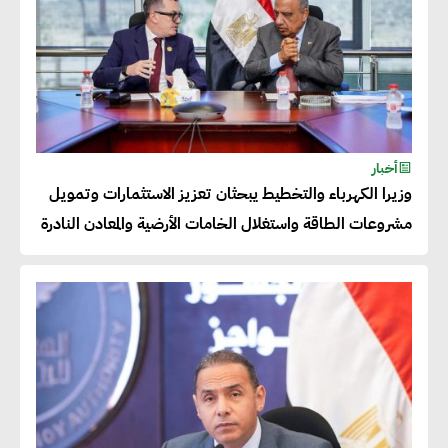
عصام النجار : القطاع الخاص هو
قاطرة التنمية في مصر
خالد أبو المكارم : نستهدف زيادة
أخبار
حجم الصادرات المصرية إلى 140
وزيرا الكهرباء والتخطيط يبحثان تعزيز الاستثمارات وتمويل
مليار دولار خلال السنوات المقبلة
مشروعات الطاقة واستغلال الخامات الأرضية والمعادن النادرة
أحمد كمال : فتح أسواق جديدة
للصادرات المصرية يتطلب الاهتمام
بالمنتجات ومراعاة المواصفات
العالمية
دينا الكيالي : يمكن للشركات