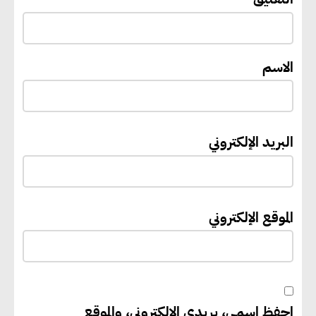
بالوقود منخفض الكربون
الاسم
«التنمية المحلية والبيئة» تعلن
الانتهاء من المخطط التفصيلي
لمدينتي المنيا ويوسف الصديق
لتعزيز التنمية العمرانية وضبط
البريد الإلكتروني
النمو الحضري
إيفل تستثمر ما يصل إلى 130
الموقع الإلكتروني
مليون جنيه إسترليني لدعم توسع
“بي إس آر” في مشروعات الطاقة
المتجددة
احفظ اسمي، بريدي الإلكتروني، والموقع