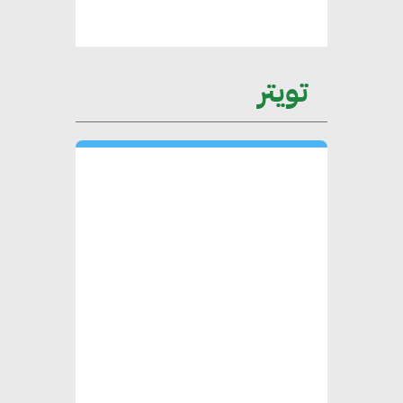
الأطراف المعنية
عمرو نادر : سلاسل التوريد
تويتر
الخضراء العمود الفقري
لاستراتيجية مصر في مواجهة
التغيرات المناخية وتحقيق التنمية
المستدامة
محمد حكيم : التجاري الدولي يتلقى
طلبات متزايدة من الشركات
العقارية لاعتماد معايير دعم المباني
الخضراء
هند فروح : قطاع التشييد والبناء