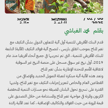
التغيرات
تجارب
06 / 02 /
2025
المناخية
عالمية
بقلم
محمد الغباشي
قدم البنك الأفريقي للتنمية أول آلية للتعاون الدولي بشأن التكيف مع
تغير المناخ بموجب اتفاق باريس ، لتصبح آلية فوائد التكيف (الآلية) التابعة
للبنك الأفريقي للتنمية ، التي تم تجريبها في جميع أنحاء أفريقيا منذ عام
2019، أول نهج غير سوقي مسجل على منصة النهج غير السوقية
لاتفاقية الأمم المتحدة الإطارية بشأن تغير المناخ.
وتعد هذه الآلية آلية مبتكرة لتعبئة التمويل الجديد والإضافي من
القطاعين العام والخاص لتعزيز إجراءات التكيف مع تغير المناخ، ولديها
القدرة على تسريع تحول البلدان المضيفة نحو مسارات التنمية المنخفضة
الكربون والمرنة في مواجهة تغير المناخ والمستدامة من خلال التصديق على
قيمة المرونة من حيث الفوائد والتكاليف الإضافية ، كما تعد الآلية رائدة