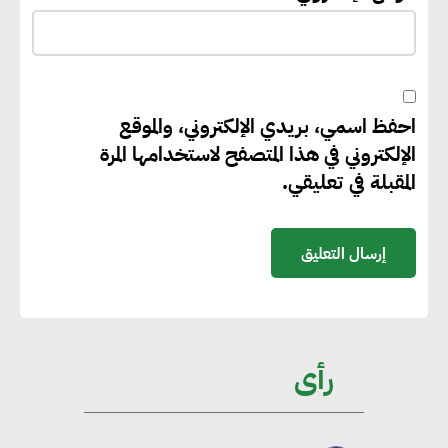
مليون جنيه إسترليني لدعم توسع
“بي إس آر” في مشروعات الطاقة
المتجددة
احفظ اسمي، بريدي الإلكتروني، والموقع
جوجل تعلن إضافة 12 جيجاوات
الإلكتروني في هذا المتصفح لاستخدامها المرة
من الطاقة النظيفة وتجنب انبعاث
المقبلة في تعليقي.
58 مليون طن من مكافئ ثاني
أكسيد الكربون
تحالف عالمي يطلق حملة لتسريع
الاعتماد على الكهرباء المولدة من
مصادر الطاقة المتجددة بحلول
رأى
2035