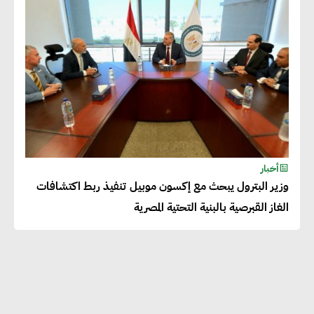
بالمنتجات ومراعاة المواصفات
العالمية
دينا الكيالي : يمكن للشركات
المساهمة في التنمية الاجتماعية
طويلة الأجل من خلال التركيز على
التعليم والبنية التحتية
أخبار
وزير البترول يبحث مع إكسون موبيل تنفيذ ربط اكتشافات
إيزابيل باراسرام : تطبيق القيم
الغاز القبرصية بالبنية التحتية المصرية
الاجتماعية بطريقة فعالة سيؤدي
لرفاهية وسعادة الجميع على
كوكب الأرض