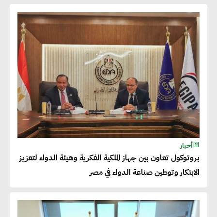
شريف الصياد : شركات عديدة
تسعى لرفع نسبة صادراتها إلى
50% من حجم إنتاجها
عصام النجار : القطاع الخاص هو
قاطرة التنمية في مصر
خالد أبو المكارم : نستهدف زيادة
أخبار
حجم الصادرات المصرية إلى 140
بروتوكول تعاون بين جهاز الملكية الفكرية وهيئة الدواء لتعزيز
مليار دولار خلال السنوات المقبلة
الابتكار وتوطين صناعة الدواء في مصر
أحمد كمال : فتح أسواق جديدة
للصادرات المصرية يتطلب الاهتمام