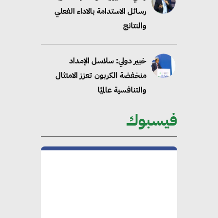
رسائل الاستدامة بالاداء الفعلي
والنتائج
خبير دولي: سلاسل الإمداد
منخفضة الكربون تعزز الامتثال
والتنافسية عالميًا
فيسبوك
“وزيرة البيئة الدكتورة ياسمين
فؤاد”.. منصب رفيع يعكس المكانة
التي باتت تحتلها الكفاءات المصرية
على الساحة الدولية
محلب : المباني الخضراء إضافة