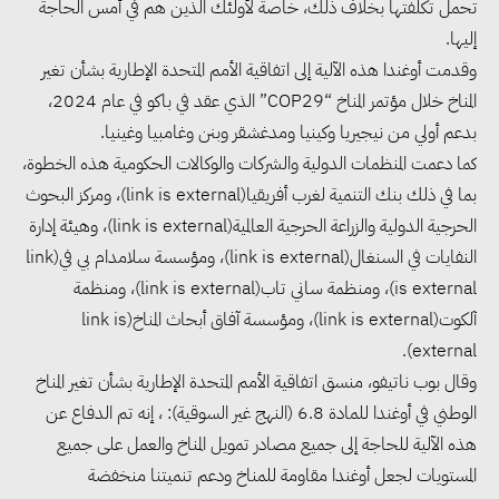
تحمل تكلفتها بخلاف ذلك، خاصة لأولئك الذين هم في أمس الحاجة
إليها.
وقدمت أوغندا هذه الآلية إلى اتفاقية الأمم المتحدة الإطارية بشأن تغير
المناخ خلال مؤتمر المناخ “COP29” الذي عقد في باكو في عام 2024،
بدعم أولي من نيجيريا وكينيا ومدغشقر وبنن وغامبيا وغينيا.
كما دعمت المنظمات الدولية والشركات والوكالات الحكومية هذه الخطوة،
بما في ذلك بنك التنمية لغرب أفريقيا(link is external)، ومركز البحوث
الحرجية الدولية والزراعة الحرجية العالمية(link is external)، وهيئة إدارة
النفايات في السنغال(link is external)، ومؤسسة سلامدام بي في(link
is external)، ومنظمة ساني تاب(link is external)، ومنظمة
آلكوت(link is external)، ومؤسسة آفاق أبحاث المناخ(link is
external).
وقال بوب ناتيفو، منسق اتفاقية الأمم المتحدة الإطارية بشأن تغير المناخ
الوطني في أوغندا للمادة 6.8 (النهج غير السوقية): ، إنه تم الدفاع عن
هذه الآلية للحاجة إلى جميع مصادر تمويل المناخ والعمل على جميع
المستويات لجعل أوغندا مقاومة للمناخ ودعم تنميتنا منخفضة