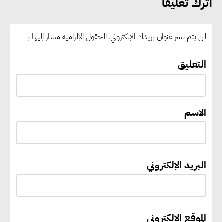
اترك تعليقا
رغبات المرحلة الأولى.. والوزارة تدعو
الطلاب إلى سرعة التسجيل وعدم
لن يتم نشر عنوان بريدك الإلكتروني.
الحقول الإلزامية مشار إليها بـ
الانتظار حتى نهاية المرحلة
التعليق
رئيس الوزراء يستقبل المدير العام
لمنظمة اليونسكو
الاسم
“القومي للأشخاص ذوي الإعاقة”
يعمل على تطوير موقعه الإلكتروني
ليصبح منصة رقمية متكاملة تدعم
البريد الإلكتروني
حوكمة ملف الإعاقة في مصر
إيفل تستثمر ما يصل إلى 130
الموقع الإلكتروني