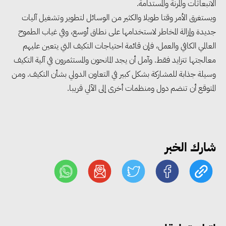
الانبعاثات والمرنة والمستدامة.
ويستغرق الأمر وقتا طويلا والكثير من الوسائل لتطوير وتشغيل آليات
جديدة وإزالة المخاطر لاستخدامها على نطاق أوسع، وفي غياب الطموح
العالمي الكافي والعمل، فإن قائمة احتياجات التكيف التي يتعين عليهم
معالجتها تتزايد فقط. وآمل أن يجد المانحون والمستثمرون في آلية التكيف
وسيلة جذابة للمشاركة بشكل كبير في التعاون الدولي بشأن التكيف. ومن
المتوقع أن تنضم دول ومنظمات أخرى إلى الآلي قريبا.
مجلس الوزراء: تراجع معدل
البطالة في مصر إلى 5.8% خلال
الربع الثاني من 2026
شارك الخبر
وزير الصناعة يبحث مع البرازيل و
الصين تعزيز الشراكات الصناعية
وجذب استثمارات جديدة إلى مصر
التعليم العالي: استمرار تسجيل