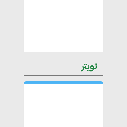
هامة للسوق المصري
محمد الصرف : تحقيق الاستدامة
يتطلب تعاونًا وثيقًا بين جميع
الأطراف المعنية
عمرو نادر : سلاسل التوريد
تويتر
الخضراء العمود الفقري
لاستراتيجية مصر في مواجهة
التغيرات المناخية وتحقيق التنمية
المستدامة
محمد حكيم : التجاري الدولي يتلقى
طلبات متزايدة من الشركات