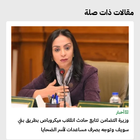
مقالات ذات صلة
هشام الجمل : مصر شهدت نقلة
نوعية غير عادية في الطاقة المتجددة
جوج ريديل : ستفرض تعريفة على
المنتجات كثيفة الكربون المصدرة
للاتحاد الأوروبي بداية من يناير
2026
أحمد وفيق : الشركات بحاجة
للحصول على الشهادات التي تتيح
أخبار
وزيرة التضامن تتابع حادث انقلاب ميكروباص بطريق بني
لها التصدير وتؤكد التزامها
سويف وتوجه بصرف مساعدات لأسر الضحايا
بالاستدامة