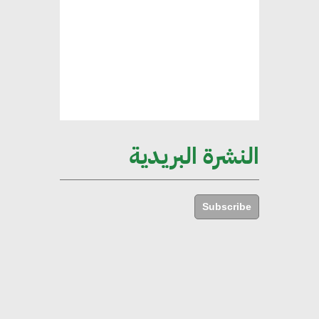
العقارية لاعتماد معايير دعم المباني
الخضراء
هند فروح : قطاع التشييد والبناء
ركيزة أساسية في حجم الناتج المحلي
الإجمالي المصري
النشرة البريدية
إليني بوليخرونيادو : البنية التحتية
مستدامة ليس لها آثار سلبية على
Subscribe
الأبنية والمجتمعات
أماني عرفة : الاستدامة لم تعد خيارا
بل ضرورة أساسية لتحقيق التطور
والنمو