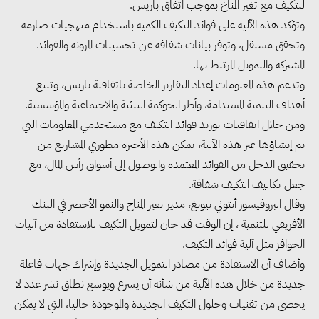
للتكيف مع تغير المناخ بموجب اتفاق باريس.
وتؤكد هذه الآلية على فوائد التكيف الكمية باستخدام منهجيات صارمة
وتحقق مستقل، وتوفر بيانات شفافة عن تحسينات المرونة والفوائد
المشتركة والتمويل المرتبط بها.
وتدعم هذه المعلومات إعداد التقارير الخاصة باتفاقية باريس، وتتبع
أهداف التنمية المستدامة، وأطر الحوكمة البيئية والاجتماعية والمؤسسية.
ومن خلال اتفاقيات توريد فوائد التكيف مع مستخدمي المعلومات التي
تم إنشاؤها عبر هذه الآلية، تمكن هذه الأخيرة مطوري المشاريع من
تحقيق الدخل من الفوائد المعتمدة والوصول إلى أسواق رأس المال، مع
جعل تكاليف التكيف شفافة.
وقال البروفيسور أنتوني نيونغ، مدير تغير المناخ والنمو الأخضر في البنك
الأفريقي للتنمية ، إن الوقت قد حان لتمويل التكيف للاستفادة من آليات
الحوافز مثل آلية فوائد التكيف.
وأضاف أن الاستفادة من مصادر التمويل الجديدة وإشراك جهات فاعلة
جديدة من خلال هذه الآلية من شأنه أن يسرع ويوسع نطاق نشر عدد لا
يحصى من تقنيات وحلول التكيف الجديدة والموجودة حاليا، التي لا يمكن