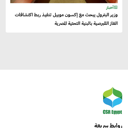
لرفاهية وسعادة الجميع على
أخبار
كوكب الأرض
وزير البترول يبحث مع إكسون موبيل تنفيذ ربط اكتشافات
الغاز القبرصية بالبنية التحتية المصرية
راشا القلي :ضرورة اتخاذ خطوات
جادة وسريعة نحو حوكمة المناخ
خبراء تنمية مستدامة : تأسيس
الاستراتيجيات بناء على المعطيات
والاحتياجات الواقعية يساعد في
استدامة المشروعات التنموية
الرئيس التنفيذي لشركة لسكيما :
أطلقنا أول برنامج معتمد لقياس
الأثر البيئي والمجتمعي
روابط سريعة