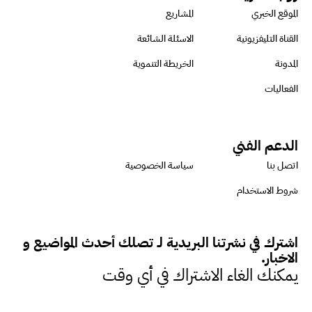
الموقع الخبري
المشاريع
ميسون علي : ضرورة تقييم
القناة التليفزيونية
الاسئلة الشائعة
الفرص المتاحة للتمويل المستدام
المدونة
الخريطة التنموية
للتأكد من كونها تتماشى مع المعايير
الفعاليات
الدولية
الدعم الفني
دينا مختار : نعمل مع الحكومات في
اتصل بنا
سياسة الخصوصية
الإصلاح والتمويل
شروط الاستخدام
بشارة يؤكد على ضرورة تنفيذ
اشترك في نشرتنا البريدية لـ تصلك أحدث المواضيع و
المشروعات بشكل يراعي الأثر البيئي
الاخبار.
والاجتماعي
يمكنك الغاء الاشتراك في أي وقت