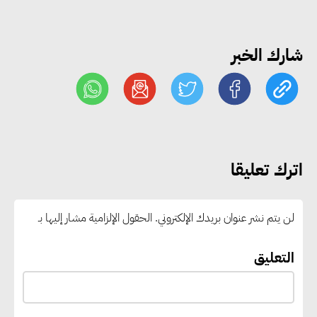
وجذب استثمارات جديدة إلى مصر
شارك الخبر
التعليم العالي: استمرار تسجيل
رغبات المرحلة الأولى.. والوزارة تدعو
الطلاب إلى سرعة التسجيل وعدم
الانتظار حتى نهاية المرحلة
اترك تعليقا
رئيس الوزراء يستقبل المدير العام
لمنظمة اليونسكو
لن يتم نشر عنوان بريدك الإلكتروني.
الحقول الإلزامية مشار إليها بـ
“القومي للأشخاص ذوي الإعاقة”
التعليق
يعمل على تطوير موقعه الإلكتروني
ليصبح منصة رقمية متكاملة تدعم