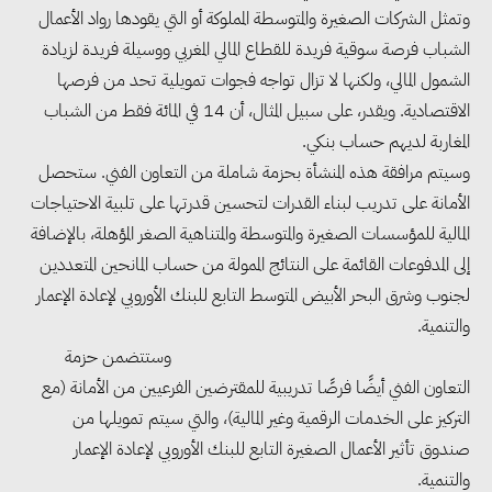
وتمثل الشركات الصغيرة والمتوسطة المملوكة أو التي يقودها رواد الأعمال
الشباب فرصة سوقية فريدة للقطاع المالي المغربي ووسيلة فريدة لزيادة
الشمول المالي، ولكنها لا تزال تواجه فجوات تمويلية تحد من فرصها
الاقتصادية. ويقدر، على سبيل المثال، أن 14 في المائة فقط من الشباب
المغاربة لديهم حساب بنكي.
وسيتم مرافقة هذه المنشأة بحزمة شاملة من التعاون الفني. ستحصل
الأمانة على تدريب لبناء القدرات لتحسين قدرتها على تلبية الاحتياجات
المالية للمؤسسات الصغيرة والمتوسطة والمتناهية الصغر المؤهلة، بالإضافة
إلى المدفوعات القائمة على النتائج الممولة من حساب المانحين المتعددين
لجنوب وشرق البحر الأبيض المتوسط ​​التابع للبنك الأوروبي لإعادة الإعمار
والتنمية.
وستتضمن حزمة
التعاون الفني أيضًا فرصًا تدريبية للمقترضين الفرعيين من الأمانة (مع
التركيز على الخدمات الرقمية وغير المالية)، والتي سيتم تمويلها من
صندوق تأثير الأعمال الصغيرة التابع للبنك الأوروبي لإعادة الإعمار
والتنمية.