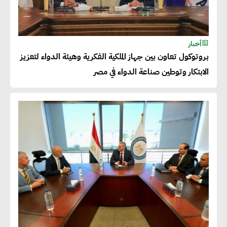
أحمد كمال : فتح أسواق جديدة
أخبار
للصادرات المصرية يتطلب الاهتمام
بروتوكول تعاون بين جهاز الملكية الفكرية وهيئة الدواء لتعزيز
بالمنتجات ومراعاة المواصفات
الابتكار وتوطين صناعة الدواء في مصر
العالمية
دينا الكيالي : يمكن للشركات
المساهمة في التنمية الاجتماعية
طويلة الأجل من خلال التركيز على
التعليم والبنية التحتية
إيزابيل باراسرام : تطبيق القيم
الاجتماعية بطريقة فعالة سيؤدي