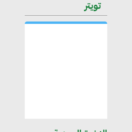
تويتر
محمد حكيم : التجاري الدولي يتلقى
طلبات متزايدة من الشركات
العقارية لاعتماد معايير دعم المباني
الخضراء
هند فروح : قطاع التشييد والبناء
ركيزة أساسية في حجم الناتج المحلي
الإجمالي المصري
إليني بوليخرونيادو : البنية التحتية
مستدامة ليس لها آثار سلبية على
الأبنية والمجتمعات