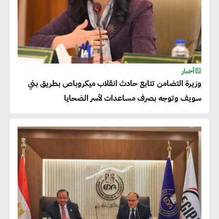
للحصول على الشهادات التي تتيح
لها التصدير وتؤكد التزامها
بالاستدامة
شريف الصياد : شركات عديدة
أخبار
وزيرة التضامن تتابع حادث انقلاب ميكروباص بطريق بني
تسعى لرفع نسبة صادراتها إلى
سويف وتوجه بصرف مساعدات لأسر الضحايا
50% من حجم إنتاجها
عصام النجار : القطاع الخاص هو
قاطرة التنمية في مصر
خالد أبو المكارم : نستهدف زيادة
حجم الصادرات المصرية إلى 140
مليار دولار خلال السنوات المقبلة