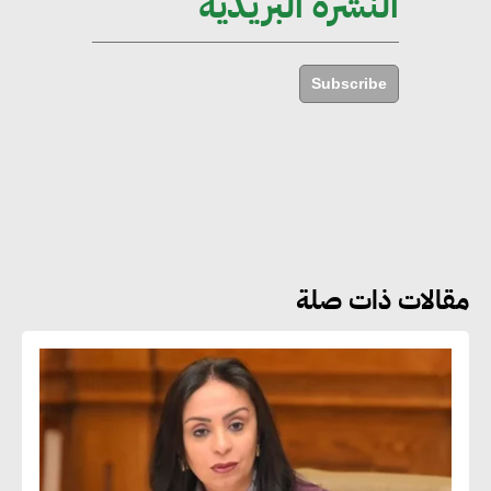
النشرة البريدية
أماني عرفة : الاستدامة لم تعد خيارا
بل ضرورة أساسية لتحقيق التطور
Subscribe
والنمو
هشام الجمل : مصر شهدت نقلة
نوعية غير عادية في الطاقة المتجددة
مقالات ذات صلة
جوج ريديل : ستفرض تعريفة على
المنتجات كثيفة الكربون المصدرة
للاتحاد الأوروبي بداية من يناير
2026
أحمد وفيق : الشركات بحاجة