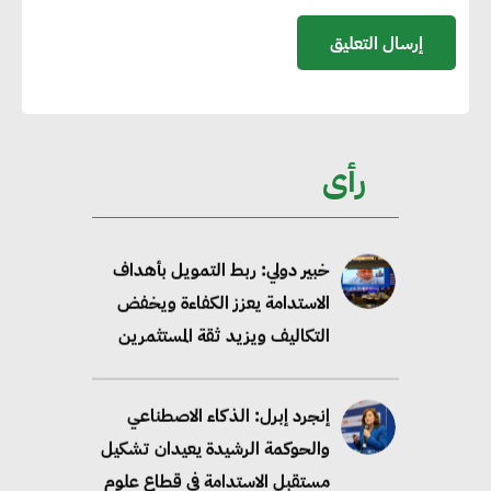
مصادر الطاقة المتجددة بحلول
2035
خبير: تحويل المباني إلى “خضراء”
ممكن عبر دمج التمويل
رأى
والسياسات
خبير دولي: ربط التمويل بأهداف
الاستدامة يعزز الكفاءة ويخفض
التكاليف ويزيد ثقة المستثمرين
إنجرد إبرل: الذكاء الاصطناعي
والحوكمة الرشيدة يعيدان تشكيل
مستقبل الاستدامة في قطاع علوم