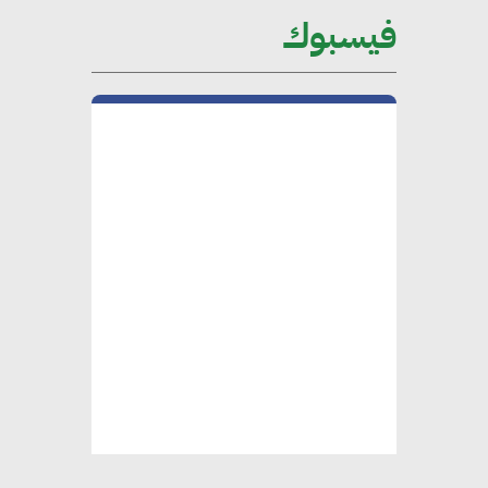
على الساحة الدولية
فيسبوك
محلب : المباني الخضراء إضافة
هامة للسوق المصري
محمد الصرف : تحقيق الاستدامة
يتطلب تعاونًا وثيقًا بين جميع
الأطراف المعنية
عمرو نادر : سلاسل التوريد
الخضراء العمود الفقري
لاستراتيجية مصر في مواجهة
التغيرات المناخية وتحقيق التنمية
المستدامة