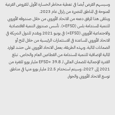
وسيسهم القرض أيضا في تغطية مخاطر الخسارة الأولى للقروض الفرعية
الممنوحة في المناطق المتضررة من زلزال عام 2023.
ويتلقى هذا المرفق دعمه من الاتحاد الأوروبي من خلال صندوقه الأوروبي
للتنمية المستدامة بلس (EFSD+). تأسس صندوق التنمية الاقتصادية
والاجتماعية الأوروبي (EFSD+) في يونيو 2021 ويقدم للدول الشريكة في
الاتحاد الأوروبي المساعدة في الاستثمارات الرئيسية من خلال المنح أو
الضمانات المالية. وبهذه الطريقة، يعمل الاتحاد الأوروبي على حشد الموارد
المالية الإضافية للتنمية المستدامة من القطاعين العام والخاص. تبلغ
القدرة الإجمالية للضمان العالمي لـ EFSD+ 39.8 مليار يورو للفترة من
2021 إلى 2027، وسيتم استخدام 22.5 مليار يورو منها في مناطق
مجلس الوزراء: تراجع معدل
توسع الاتحاد الأوروبي والجوار.
البطالة في مصر إلى 5.8% خلال
الربع الثاني من 2026
وزير الصناعة يبحث مع البرازيل و
الصين تعزيز الشراكات الصناعية