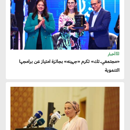
أخبار
«مجتمعي.تك» تكرم «جهينه» بجائزة امتياز عن برامجها
التنموية