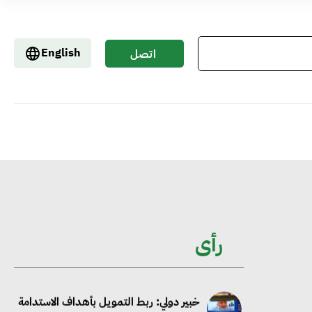
جوجل تعلن إضافة 12 جيجاوات من
English
اتصل
الطاقة النظيفة وتجنب انبعاث 58 مليون
بنا
طن من مكافئ ثاني أكسيد الكربون
تحالف عالمي يطلق حملة لتسريع الاعتماد
على الكهرباء المولدة من مصادر الطاقة
المتجددة بحلول 2035
خبير: تحويل المباني إلى “خضراء” ممكن عبر
رأى
دمج التمويل والسياسات
خبير دولي: ربط التمويل بأهداف الاستدامة