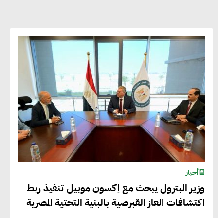
شريف الصياد : شركات عديدة تسعى لرفع
نسبة صادراتها إلى 50% من حجم إنتاجها
عصام النجار : القطاع الخاص هو قاطرة
التنمية في مصر
خالد أبو المكارم : نستهدف زيادة حجم
الصادرات المصرية إلى 140 مليار دولار خلال
السنوات المقبلة
أخبار
وزير البترول يبحث مع إكسون موبيل تنفيذ ربط
أحمد كمال : فتح أسواق جديدة
اكتشافات الغاز القبرصية بالبنية التحتية المصرية
للصادرات المصرية يتطلب الاهتمام
بالمنتجات ومراعاة المواصفات العالمية