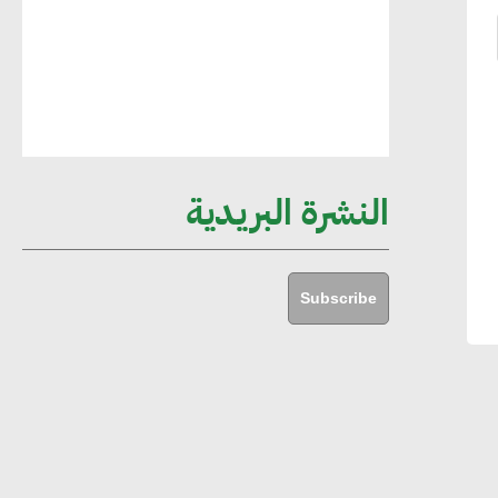
أماني عرفة : الاستدامة لم تعد خيارا بل
ضرورة أساسية لتحقيق التطور والنمو
هشام الجمل : مصر شهدت نقلة نوعية
غير عادية في الطاقة المتجددة
النشرة البريدية
جوج ريديل : ستفرض تعريفة على
المنتجات كثيفة الكربون المصدرة للاتحاد
Subscribe
الأوروبي بداية من يناير 2026
أحمد وفيق : الشركات بحاجة للحصول
على الشهادات التي تتيح لها التصدير
وتؤكد التزامها بالاستدامة