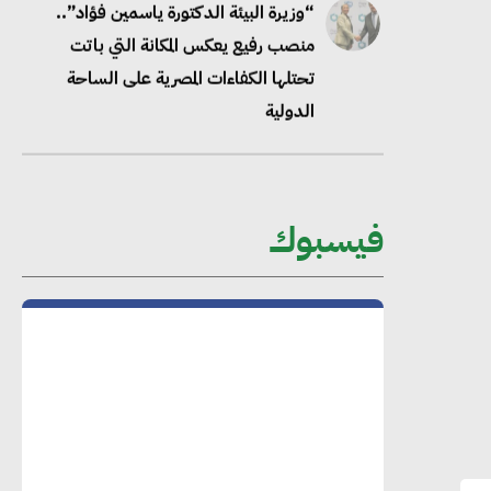
“وزيرة البيئة الدكتورة ياسمين فؤاد”..
منصب رفيع يعكس المكانة التي باتت
تحتلها الكفاءات المصرية على الساحة
الدولية
محلب : المباني الخضراء إضافة هامة
للسوق المصري
فيسبوك
محمد الصرف : تحقيق الاستدامة يتطلب
تعاونًا وثيقًا بين جميع الأطراف المعنية
عمرو نادر : سلاسل التوريد الخضراء
العمود الفقري لاستراتيجية مصر في مواجهة
التغيرات المناخية وتحقيق التنمية المستدامة