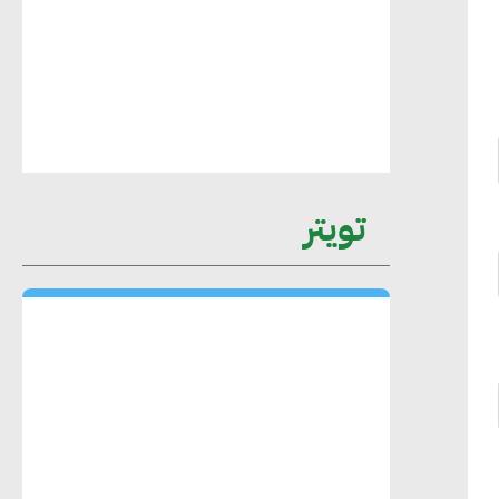
محمد حكيم : التجاري الدولي يتلقى طلبات
متزايدة من الشركات العقارية لاعتماد
معايير دعم المباني الخضراء
تويتر
هند فروح : قطاع التشييد والبناء ركيزة
أساسية في حجم الناتج المحلي الإجمالي
المصري
إليني بوليخرونيادو : البنية التحتية
مستدامة ليس لها آثار سلبية على الأبنية
والمجتمعات