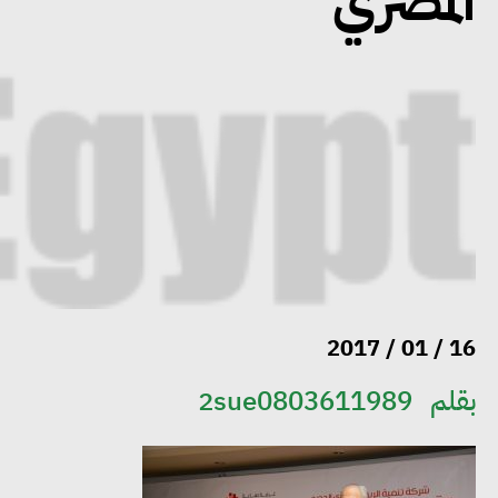
المصري
16 / 01 / 2017
بقلم
2sue0803611989