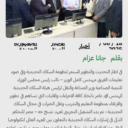
الاخبار
الجمهورية
18 / 06 /
أخبار
2025
المميزة
الجديدة
بقلم
جانا عزام
في اطار التحديث والتطوير المستمر لمنظومة السكك الحديدية وفي ضوء
تعليمات الفريق مهندس كامل الوزير – نائب رئيس مجلس الوزراء
للتنمية الصناعية وزير الصناعة والنقل لرئيس هيئة السكك الحديدية
المهندس محمد عامر باتخاذ كافة الاجراءات والاليات التي تساهم في تطوير
والارتقاء بمنظومة التعليم والتدريب ونقل الخبرات في مجال السكك
الحديدية ؛ تم بدء التشغيل التجريبى لمعهد تشنج خه – مصر للتحكم
الذكى فى إشارات السكك الحديدية بالتعاون بين المعهد العالى لتكنولوجيا
النقل وشركة افيك انترناشيونال الدولية للمشروعات ومعهد نانجن لعلوم