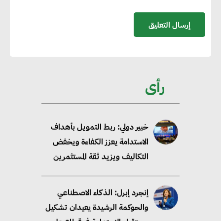
مصادر الطاقة المتجددة بحلول
2035
خبير: تحويل المباني إلى “خضراء”
ممكن عبر دمج التمويل
رأى
والسياسات
خبير دولي: ربط التمويل بأهداف
الاستدامة يعزز الكفاءة ويخفض
التكاليف ويزيد ثقة المستثمرين
إنجرد إبرل: الذكاء الاصطناعي
والحوكمة الرشيدة يعيدان تشكيل