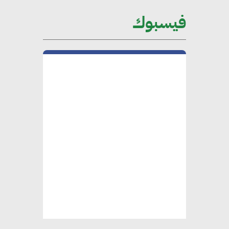
على الساحة الدولية
فيسبوك
محلب : المباني الخضراء إضافة
هامة للسوق المصري
محمد الصرف : تحقيق الاستدامة
يتطلب تعاونًا وثيقًا بين جميع
الأطراف المعنية
عمرو نادر : سلاسل التوريد
الخضراء العمود الفقري
لاستراتيجية مصر في مواجهة
التغيرات المناخية وتحقيق التنمية
المستدامة