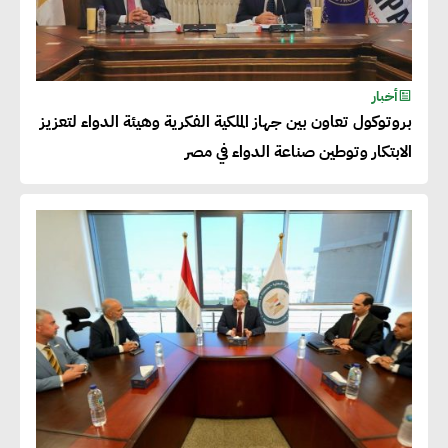
مليار دولار خلال السنوات المقبلة
أحمد كمال : فتح أسواق جديدة
أخبار
للصادرات المصرية يتطلب الاهتمام
بروتوكول تعاون بين جهاز الملكية الفكرية وهيئة الدواء لتعزيز
بالمنتجات ومراعاة المواصفات
الابتكار وتوطين صناعة الدواء في مصر
العالمية
دينا الكيالي : يمكن للشركات
المساهمة في التنمية الاجتماعية
طويلة الأجل من خلال التركيز على
التعليم والبنية التحتية
إيزابيل باراسرام : تطبيق القيم
الاجتماعية بطريقة فعالة سيؤدي