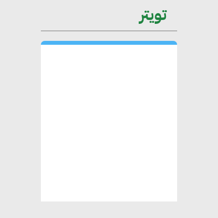
تويتر
محمد حكيم : التجاري الدولي يتلقى
طلبات متزايدة من الشركات
العقارية لاعتماد معايير دعم المباني
الخضراء
هند فروح : قطاع التشييد والبناء
ركيزة أساسية في حجم الناتج المحلي
الإجمالي المصري
إليني بوليخرونيادو : البنية التحتية
مستدامة ليس لها آثار سلبية على
الأبنية والمجتمعات