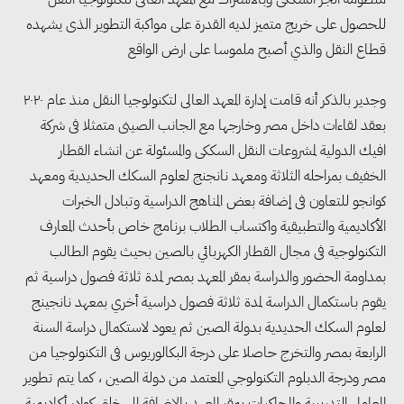
للحصول على خريج متميز لديه القدرة على مواكبة التطوير الذى يشهده
قطاع النقل والذي أصبح ملموسا على ارض الواقع
وجدير بالذكر أنه قامت إدارة المعهد العالى لتكنولوجيا النقل منذ عام ٢٠٢٠
بعقد لقاءات داخل مصر وخارجها مع الجانب الصينى متمثلا فى شركة
افيك الدولية لمشروعات النقل السككى والمسئولة عن انشاء القطار
الخفيف بمراحله الثلاثة ومعهد نانجنج لعلوم السكك الحديدية ومعهد
كوانجو للتعاون فى إضافة بعض المناهج الدراسية وتبادل الخبرات
الأكاديمية والتطبيقية واكتساب الطلاب برنامج خاص بأحدث المعارف
التكنولوجية فى مجال القطار الكهربائي بالصين بحيث يقوم الطالب
مجلس الوزراء: تراجع معدل
بمداومة الحضور والدراسة بمقر المعهد بمصر لمدة ثلاثة فصول دراسية ثم
البطالة في مصر إلى 5.8% خلال
يقوم باستكمال الدراسة لمدة ثلاثة فصول دراسية أخري بمعهد نانجينج
الربع الثاني من 2026
لعلوم السكك الحديدية بدولة الصين ثم يعود لاستكمال دراسة السنة
الرابعة بمصر والتخرج حاصلا على درجة البكالوريوس فى التكنولوجيا من
مصر ودرجة الدبلوم التكنولوجي المعتمد من دولة الصين ، كما يتم تطوير
وزير الصناعة يبحث مع البرازيل و
المعامل التدريبية والمحاكيات بمقر المعهد بالإضافة إلى خلق كوادر أكاديمية