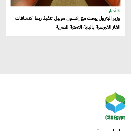
لرفاهية وسعادة الجميع على
أخبار
كوكب الأرض
وزير البترول يبحث مع إكسون موبيل تنفيذ ربط اكتشافات
الغاز القبرصية بالبنية التحتية المصرية
راشا القلي :ضرورة اتخاذ خطوات
جادة وسريعة نحو حوكمة المناخ
خبراء تنمية مستدامة : تأسيس
الاستراتيجيات بناء على المعطيات
والاحتياجات الواقعية يساعد في
استدامة المشروعات التنموية
الرئيس التنفيذي لشركة لسكيما :
أطلقنا أول برنامج معتمد لقياس
الأثر البيئي والمجتمعي