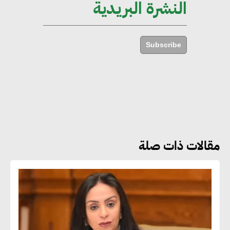
النشرة البريدية
أماني عرفة : الاستدامة لم تعد خيارا
بل ضرورة أساسية لتحقيق التطور
Subscribe
والنمو
هشام الجمل : مصر شهدت نقلة
نوعية غير عادية في الطاقة المتجددة
مقالات ذات صلة
جوج ريديل : ستفرض تعريفة على
المنتجات كثيفة الكربون المصدرة
للاتحاد الأوروبي بداية من يناير
2026
أحمد وفيق : الشركات بحاجة