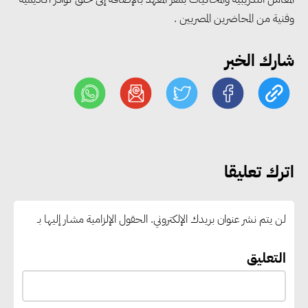
الصين تعزيز الشراكات الصناعية
وفنية من المحاضرين المصريين .
وجذب استثمارات جديدة إلى مصر
شارك الخبر
التعليم العالي: استمرار تسجيل
رغبات المرحلة الأولى.. والوزارة تدعو
الطلاب إلى سرعة التسجيل وعدم
الانتظار حتى نهاية المرحلة
اترك تعليقا
رئيس الوزراء يستقبل المدير العام
لمنظمة اليونسكو
لن يتم نشر عنوان بريدك الإلكتروني.
الحقول الإلزامية مشار إليها بـ
“القومي للأشخاص ذوي الإعاقة”
التعليق
يعمل على تطوير موقعه الإلكتروني
ليصبح منصة رقمية متكاملة تدعم