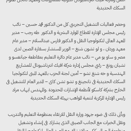
السكك الحديدية
وحضر فعاليات التشغيل التجريبي كل من الدكتور محمد حسين – نائب
رئيس مجلس الإدارة لقطاع الموارد البشرية و الدكتور طه رجب – مدير
المعهد العالى لتكنولوجيا النقل و الدكتور فارس عبدالسلام – مدير عام
معهد وردان ، و لو تشون شنغ – الوزير المستشار بسفارة الصين لدى
مصر و ساو يو مي – نائب مدير عام دائرة التعليم بمقاطعة جيانغسو و
تشيان رونغ – رئيي مجلس إدارة شركة افيك انترناشيونال للمشاريع
الهندسية و خه شنغ تشو – أمين لجنة الحزب بالمعهد المبنى لتكنولجيا
السكك الحديدية فى نانجينغ و تشو تشن كاى – المدير العام للتشغيل فى
الخارج بشركة كاسكو لأنظمة الإشارات المحدودة .والمهندس ايهاب مراد
رئيس الإدارة المركزية لتنمية المواهب بهيئة السكك الحديدية
ويأتى ذلك فى ضوء جهود وزارة النقل للارتقاء بمنظومة التعليم والتدريب
ونقل الخبرات مع الجانب الصينى الذى يشارك فى إنشاء وتشغيل
منظومة الجر السككى وبالاشتراك مع المعهد العالى لتكنولوجيا النقل