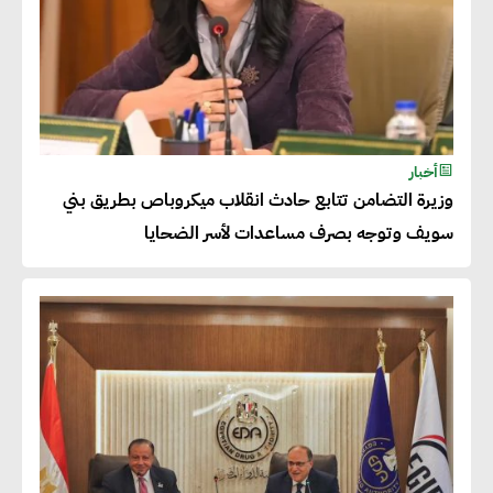
للحصول على الشهادات التي تتيح
لها التصدير وتؤكد التزامها
بالاستدامة
شريف الصياد : شركات عديدة
أخبار
وزيرة التضامن تتابع حادث انقلاب ميكروباص بطريق بني
تسعى لرفع نسبة صادراتها إلى
سويف وتوجه بصرف مساعدات لأسر الضحايا
50% من حجم إنتاجها
عصام النجار : القطاع الخاص هو
قاطرة التنمية في مصر
خالد أبو المكارم : نستهدف زيادة
حجم الصادرات المصرية إلى 140