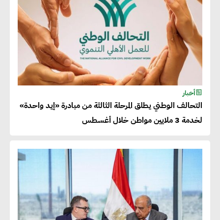
المنتجات كثيفة الكربون المصدرة
للاتحاد الأوروبي بداية من يناير
2026
أحمد وفيق : الشركات بحاجة
للحصول على الشهادات التي تتيح
أخبار
التحالف الوطني يطلق المرحلة الثالثة من مبادرة «إيد واحدة»
لها التصدير وتؤكد التزامها
لخدمة 3 ملايين مواطن خلال أغسطس
بالاستدامة
شريف الصياد : شركات عديدة
تسعى لرفع نسبة صادراتها إلى
50% من حجم إنتاجها