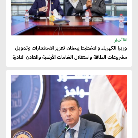
عصام النجار : القطاع الخاص هو
قاطرة التنمية في مصر
خالد أبو المكارم : نستهدف زيادة
أخبار
حجم الصادرات المصرية إلى 140
وزيرا الكهرباء والتخطيط يبحثان تعزيز الاستثمارات وتمويل
مليار دولار خلال السنوات المقبلة
مشروعات الطاقة واستغلال الخامات الأرضية والمعادن النادرة
أحمد كمال : فتح أسواق جديدة
للصادرات المصرية يتطلب الاهتمام
بالمنتجات ومراعاة المواصفات
العالمية
دينا الكيالي : يمكن للشركات
المساهمة في التنمية الاجتماعية