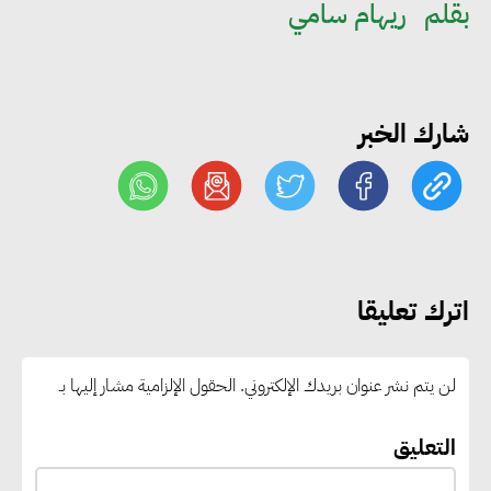
بقلم
ريهام سامي
خلال يوليو.. إنقاذ كبار بلا مأوى ولم
شمل مواطن بأسرته وحماية سيدة
مسنة
شارك الخبر
«التضامن» تطلق مبادرة «بكرة
المدرسة.. الخير في مصر» لتوفير
المستلزمات الدراسية للأسر الأولى
بالرعاية
اترك تعليقا
مصر والبرازيل تبحثان تعزيز
التجارة والاستثمارات والتعاون في
لن يتم نشر عنوان بريدك الإلكتروني.
الحقول الإلزامية مشار إليها بـ
الطاقة.. ومقترح لتحويل مصر إلى
مركز إقليمي لتموين السفن
التعليق
بالوقود منخفض الكربون