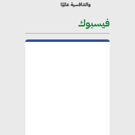
والتنافسية عالميًا
فيسبوك
“وزيرة البيئة الدكتورة ياسمين
فؤاد”.. منصب رفيع يعكس المكانة
التي باتت تحتلها الكفاءات المصرية
على الساحة الدولية
محلب : المباني الخضراء إضافة
هامة للسوق المصري
محمد الصرف : تحقيق الاستدامة
يتطلب تعاونًا وثيقًا بين جميع
الأطراف المعنية