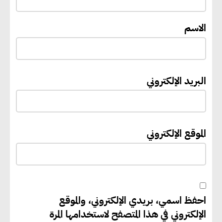
الاسم
«التنمية المحلية والبيئة» تعلن
الانتهاء من المخطط التفصيلي
لمدينتي المنيا ويوسف الصديق
لتعزيز التنمية العمرانية وضبط
البريد الإلكتروني
النمو الحضري
إيفل تستثمر ما يصل إلى 130
الموقع الإلكتروني
مليون جنيه إسترليني لدعم توسع
“بي إس آر” في مشروعات الطاقة
المتجددة
احفظ اسمي، بريدي الإلكتروني، والموقع
جوجل تعلن إضافة 12 جيجاوات
الإلكتروني في هذا المتصفح لاستخدامها المرة
من الطاقة النظيفة وتجنب انبعاث