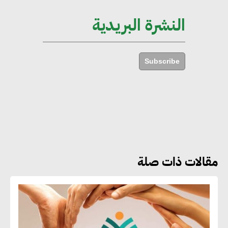
الإجمالي المصري
النشرة البريدية
إليني بوليخرونيادو : البنية التحتية
مستدامة ليس لها آثار سلبية على
Subscribe
الأبنية والمجتمعات
أماني عرفة : الاستدامة لم تعد خيارا
بل ضرورة أساسية لتحقيق التطور
والنمو
مقالات ذات صلة
هشام الجمل : مصر شهدت نقلة
نوعية غير عادية في الطاقة المتجددة
جوج ريديل : ستفرض تعريفة على