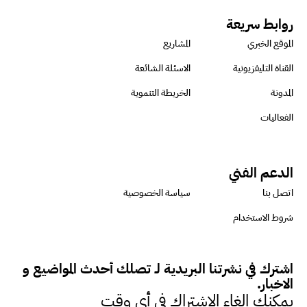
استدامة المشروعات التنموية
روابط سريعة
الموقع الخبري
المشاريع
الرئيس التنفيذي لشركة لسكيما :
القناة التليفزيونية
الاسئلة الشائعة
أطلقنا أول برنامج معتمد لقياس
المدونة
الخريطة التنموية
الأثر البيئي والمجتمعي
الفعاليات
ميسون علي : ضرورة تقييم
الدعم الفني
الفرص المتاحة للتمويل المستدام
اتصل بنا
سياسة الخصوصية
للتأكد من كونها تتماشى مع المعايير
شروط الاستخدام
الدولية
اشترك في نشرتنا البريدية لـ تصلك أحدث المواضيع و
دينا مختار : نعمل مع الحكومات في
الاخبار.
الإصلاح والتمويل
يمكنك الغاء الاشتراك في أي وقت