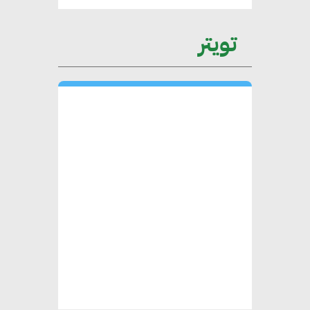
عمرو نادر : سلاسل التوريد
تويتر
الخضراء العمود الفقري
لاستراتيجية مصر في مواجهة
التغيرات المناخية وتحقيق التنمية
المستدامة
محمد حكيم : التجاري الدولي يتلقى
طلبات متزايدة من الشركات
العقارية لاعتماد معايير دعم المباني
الخضراء
هند فروح : قطاع التشييد والبناء
ركيزة أساسية في حجم الناتج المحلي