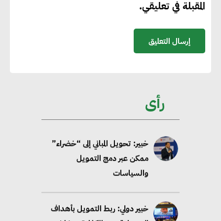
المقبلة في تعليقي.
58 مليون طن من مكافئ ثاني
أكسيد الكربون
تحالف عالمي يطلق حملة لتسريع
الاعتماد على الكهرباء المولدة من
مصادر الطاقة المتجددة بحلول
رأى
2035
خبير: تحويل المباني إلى “خضراء”
ممكن عبر دمج التمويل
والسياسات
خبير دولي: ربط التمويل بأهداف