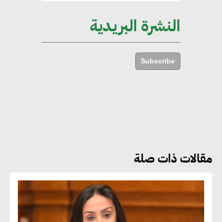
الأبنية والمجتمعات
النشرة البريدية
أماني عرفة : الاستدامة لم تعد خيارا
بل ضرورة أساسية لتحقيق التطور
Subscribe
والنمو
هشام الجمل : مصر شهدت نقلة
نوعية غير عادية في الطاقة المتجددة
مقالات ذات صلة
جوج ريديل : ستفرض تعريفة على
المنتجات كثيفة الكربون المصدرة
للاتحاد الأوروبي بداية من يناير
2026