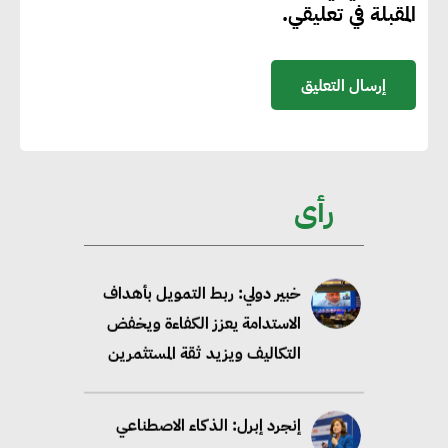
المقبلة في تعليقي.
الاعتماد على الكهرباء المولدة من
مصادر الطاقة المتجددة بحلول
2035
خبير: تحويل المباني إلى “خضراء”
ممكن عبر دمج التمويل
رأى
والسياسات
خبير دولي: ربط التمويل بأهداف
الاستدامة يعزز الكفاءة ويخفض
التكاليف ويزيد ثقة المستثمرين
إنجرد إبرل: الذكاء الاصطناعي