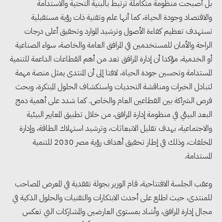
بل أصبحت منظومة متكاملة ترتبط بالبنية التحتية والاستدامة
والاقتصاد وجودة الحياة، كما أنها علم وتقنية ذات رؤية مستقبلية
تستهدف تعظيم كفاءة الأصول وترشيد الموارد وتحقيق أعلى درجات
الراحة والأمان للمستخدمين في المرافق العامة والخاصة، سواء الصناعية
أو الخدمية، مؤكدا أن إدارة المرافق تعد من أهم القطاعات الداعمة للتنمية
المستدامة وتحسين جودة الحياة، لافتا إلى أن المنتدى يمثل منصة مهمة
لتبادل الخبرات ومناقشة التحديات واستكشاف الحلول المبتكرة، وبحث
فرص الشراكة بين القطاعين العام والخاص. كما شدد على أهمية دمج
البعد البيئي في منظومة إدارة المرافق، من خلال تطبيق المعايير البيئية
والاجتماعية، بهدف تقليل الانبعاثات، وترشيد استهلاك الطاقة، وإدارة
المخلفات، وذلك في إطار تحقيق أهداف رؤية مصر 2030 للتنمية
المستدامة.
مجلس الوزراء: تراجع معدل
البطالة في مصر إلى 5.8% خلال
وعقب الجلسة الافتتاحية، قام الوزير بجولة تفقدية في المعرض المصاحب
الربع الثاني من 2026
للمنتدى، حيث اطلع على أحدث الابتكارات والتقنيات والحلول الذكية في
مجال إدارة المرافق، وأشاد بمستوى العارضين والمشاركات التي تعكس