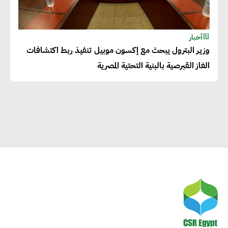
الاجتماعية بطريقة فعالة سيؤدي
لرفاهية وسعادة الجميع على
أخبار
كوكب الأرض
وزير البترول يبحث مع إكسون موبيل تنفيذ ربط اكتشافات
الغاز القبرصية بالبنية التحتية المصرية
راشا القلي :ضرورة اتخاذ خطوات
جادة وسريعة نحو حوكمة المناخ
خبراء تنمية مستدامة : تأسيس
الاستراتيجيات بناء على المعطيات
والاحتياجات الواقعية يساعد في
استدامة المشروعات التنموية
الرئيس التنفيذي لشركة لسكيما :
أطلقنا أول برنامج معتمد لقياس