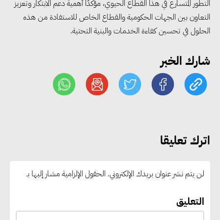
التطور المتسارع في هذا القطاع الحيوي، مؤكدًا أهمية دعم الابتكار وتعزيز
وزير الصناعة يبحث مع البرازيل و
التعاون بين الجهات الحكومية والقطاع الخاص للاستفادة من هذه
الصين تعزيز الشراكات الصناعية
الحلول في تحسين كفاءة الخدمات والبنية التحتية.
وجذب استثمارات جديدة إلى مصر
شارك الخبر
التعليم العالي: استمرار تسجيل
رغبات المرحلة الأولى.. والوزارة تدعو
الطلاب إلى سرعة التسجيل وعدم
الانتظار حتى نهاية المرحلة
اترك تعليقا
رئيس الوزراء يستقبل المدير العام
لمنظمة اليونسكو
لن يتم نشر عنوان بريدك الإلكتروني.
الحقول الإلزامية مشار إليها بـ
“القومي للأشخاص ذوي الإعاقة”
التعليق
يعمل على تطوير موقعه الإلكتروني