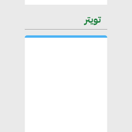
المستدامة
تويتر
محمد حكيم : التجاري الدولي يتلقى
طلبات متزايدة من الشركات
العقارية لاعتماد معايير دعم المباني
الخضراء
هند فروح : قطاع التشييد والبناء
ركيزة أساسية في حجم الناتج المحلي
الإجمالي المصري
إليني بوليخرونيادو : البنية التحتية
مستدامة ليس لها آثار سلبية على