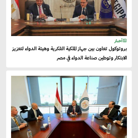
حجم الصادرات المصرية إلى 140
مليار دولار خلال السنوات المقبلة
أحمد كمال : فتح أسواق جديدة
أخبار
للصادرات المصرية يتطلب الاهتمام
بروتوكول تعاون بين جهاز الملكية الفكرية وهيئة الدواء لتعزيز
بالمنتجات ومراعاة المواصفات
الابتكار وتوطين صناعة الدواء في مصر
العالمية
دينا الكيالي : يمكن للشركات
المساهمة في التنمية الاجتماعية
طويلة الأجل من خلال التركيز على
التعليم والبنية التحتية
إيزابيل باراسرام : تطبيق القيم