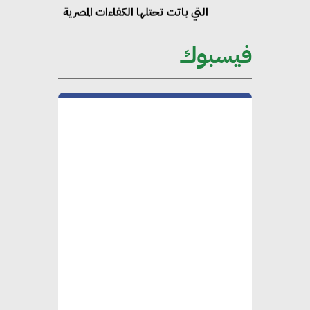
التي باتت تحتلها الكفاءات المصرية
على الساحة الدولية
فيسبوك
محلب : المباني الخضراء إضافة
هامة للسوق المصري
محمد الصرف : تحقيق الاستدامة
يتطلب تعاونًا وثيقًا بين جميع
الأطراف المعنية
عمرو نادر : سلاسل التوريد
الخضراء العمود الفقري
لاستراتيجية مصر في مواجهة
التغيرات المناخية وتحقيق التنمية