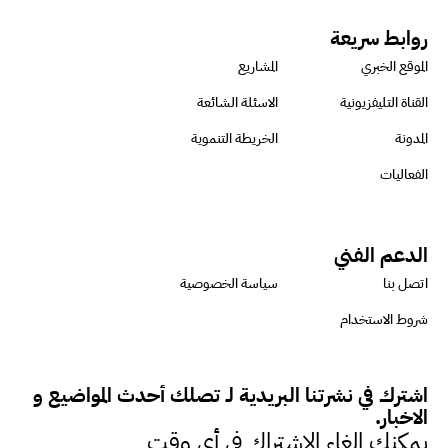
الأثر البيئي والمجتمعي
روابط سريعة
الموقع الخبري
المشاريع
ميسون علي : ضرورة تقييم
القناة التليفزيونية
الاسئلة الشائعة
الفرص المتاحة للتمويل المستدام
المدونة
الخريطة التنموية
للتأكد من كونها تتماشى مع المعايير
الفعاليات
الدولية
الدعم الفني
دينا مختار : نعمل مع الحكومات في
اتصل بنا
سياسة الخصوصية
الإصلاح والتمويل
شروط الاستخدام
بشارة يؤكد على ضرورة تنفيذ
اشترك في نشرتنا البريدية لـ تصلك أحدث المواضيع و
المشروعات بشكل يراعي الأثر البيئي
الاخبار.
والاجتماعي
يمكنك الغاء الاشتراك في أي وقت