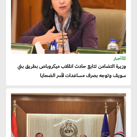
أحمد وفيق : الشركات بحاجة
للحصول على الشهادات التي تتيح
لها التصدير وتؤكد التزامها
بالاستدامة
شريف الصياد : شركات عديدة
أخبار
وزيرة التضامن تتابع حادث انقلاب ميكروباص بطريق بني
تسعى لرفع نسبة صادراتها إلى
سويف وتوجه بصرف مساعدات لأسر الضحايا
50% من حجم إنتاجها
عصام النجار : القطاع الخاص هو
قاطرة التنمية في مصر
خالد أبو المكارم : نستهدف زيادة