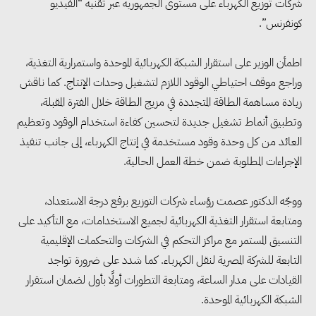
شركات توزيع الكهرباء على مستوى الجمهورية عبر تقنية “الفيديو
كونفرنس”.
اطمأن الوزير على استقرار الشبكة الكهربائية الموحدة واستمرارية التغذية،
وراجع موقف احتياطي الوقود اللازم لتشغيل وحدات الإنتاج. كما ناقش
زيادة مساهمة الطاقة المتجددة في مزيج الطاقة خلال الفترة المقبلة،
وتطبيق أنماط تشغيل جديدة لتحسين كفاءة استخدام الوقود وتعظيم
وزيرا التخطيط والبترول يبحثان
العائد من كل وحدة وقود مستخدمة في إنتاج الكهرباء، إلى جانب تنفيذ
تعزيز أمن الطاقة وزيادة الإنتاج
الإجراءات المطلوبة ضمن خطة العمل الحالية.
والاستثمارات ضمن خطة التنمية
الاقتصادية لعام 2026/2027
ووجّه الدكتور عصمت رؤساء شركات التوزيع برفع درجة الاستعداد،
ومتابعة استقرار التغذية الكهربائية لجميع الاستخدامات، مع التأكيد على
التنسيق المستمر مع مراكز التحكم في الشركات والتحكمات الإقليمية
«التضامن» تتعامل مع 552 بلاغًا
التابعة للشركة المصرية لنقل الكهرباء. كما شدد على ضرورة تواجد
خلال يوليو.. إنقاذ كبار بلا مأوى ولم
القيادات على مدار الساعة، ومتابعة التطورات أولًا بأول لضمان استقرار
شمل مواطن بأسرته وحماية سيدة
الشبكة الكهربائية الموحدة.
مسنة