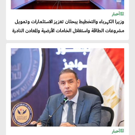
خالد أبو المكارم : نستهدف زيادة
أخبار
حجم الصادرات المصرية إلى 140
وزيرا الكهرباء والتخطيط يبحثان تعزيز الاستثمارات وتمويل
مليار دولار خلال السنوات المقبلة
مشروعات الطاقة واستغلال الخامات الأرضية والمعادن النادرة
أحمد كمال : فتح أسواق جديدة
للصادرات المصرية يتطلب الاهتمام
بالمنتجات ومراعاة المواصفات
العالمية
دينا الكيالي : يمكن للشركات
المساهمة في التنمية الاجتماعية
طويلة الأجل من خلال التركيز على
التعليم والبنية التحتية
أخبار