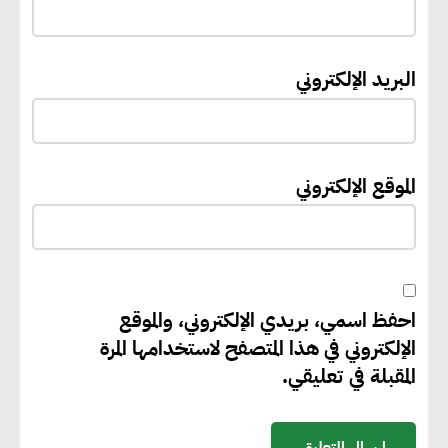
الانتهاء من المخطط التفصيلي
لمدينتي المنيا ويوسف الصديق
لتعزيز التنمية العمرانية وضبط
البريد الإلكتروني
النمو الحضري
إيفل تستثمر ما يصل إلى 130
الموقع الإلكتروني
مليون جنيه إسترليني لدعم توسع
“بي إس آر” في مشروعات الطاقة
المتجددة
احفظ اسمي، بريدي الإلكتروني، والموقع
جوجل تعلن إضافة 12 جيجاوات
الإلكتروني في هذا المتصفح لاستخدامها المرة
من الطاقة النظيفة وتجنب انبعاث
المقبلة في تعليقي.
58 مليون طن من مكافئ ثاني
أكسيد الكربون