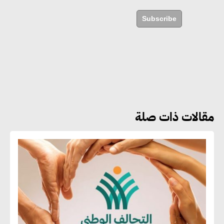
مستدامة ليس لها آثار سلبية على
Subscribe
الأبنية والمجتمعات
أماني عرفة : الاستدامة لم تعد خيارا
بل ضرورة أساسية لتحقيق التطور
والنمو
مقالات ذات صلة
هشام الجمل : مصر شهدت نقلة
نوعية غير عادية في الطاقة المتجددة
جوج ريديل : ستفرض تعريفة على
المنتجات كثيفة الكربون المصدرة
للاتحاد الأوروبي بداية من يناير