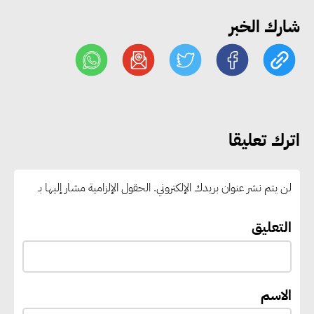
شارك الخبر
«التضامن» تطلق مبادرة «بكرة
المدرسة.. الخير في مصر» لتوفير
المستلزمات الدراسية للأسر الأولى
بالرعاية
اترك تعليقا
مصر والبرازيل تبحثان تعزيز
التجارة والاستثمارات والتعاون في
لن يتم نشر عنوان بريدك الإلكتروني.
الحقول الإلزامية مشار إليها بـ
الطاقة.. ومقترح لتحويل مصر إلى
مركز إقليمي لتموين السفن
التعليق
بالوقود منخفض الكربون
الاسم
«التنمية المحلية والبيئة» تعلن