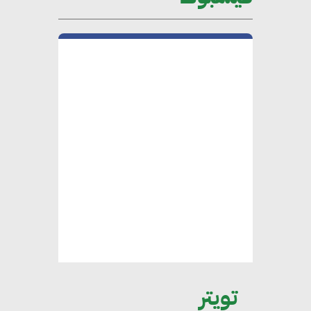
“وزيرة البيئة الدكتورة ياسمين
فؤاد”.. منصب رفيع يعكس المكانة
التي باتت تحتلها الكفاءات المصرية
على الساحة الدولية
محلب : المباني الخضراء إضافة
هامة للسوق المصري
محمد الصرف : تحقيق الاستدامة
يتطلب تعاونًا وثيقًا بين جميع
الأطراف المعنية
عمرو نادر : سلاسل التوريد
تويتر
الخضراء العمود الفقري