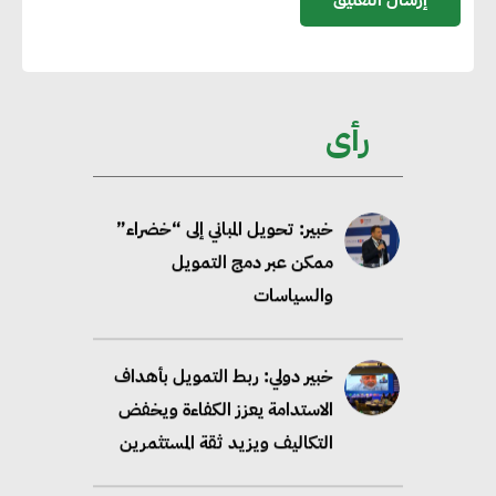
تحالف عالمي يطلق حملة لتسريع
الاعتماد على الكهرباء المولدة من
مصادر الطاقة المتجددة بحلول
رأى
2035
خبير: تحويل المباني إلى “خضراء”
ممكن عبر دمج التمويل
والسياسات
خبير دولي: ربط التمويل بأهداف
الاستدامة يعزز الكفاءة ويخفض
التكاليف ويزيد ثقة المستثمرين