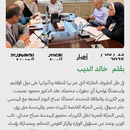
الاخبار
الجمهورية
13 / 06 /
أخبار
2025
المميزة
الجديدة
بقلم
خالد الديب
في ظل الظروف الطارئة التي تمر بها المنطقة وتأثيراتها على دول الإقليم،
واستعدادًا لمواجهة أي تطورات محتملة، عقد الدكتور محمود عصمت،
وزير الكهرباء والطاقة المتجددة، اجتماعًا صباح اليوم الجمعة مع المهندس
جابر دسوقي، رئيس الشركة القابضة لكهرباء مصر، والمهندسة منى رزق،
رئيس الشركة المصرية لنقل الكهرباء، بحضور المهندسة صباح مشالي، نائب
الوزير، وعدد من مسؤولي الوزارة والمركز القومي للتحكم، وبمشاركة رؤساء