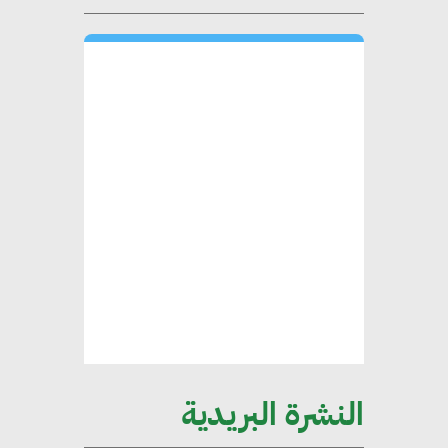
لاستراتيجية مصر في مواجهة
التغيرات المناخية وتحقيق التنمية
المستدامة
محمد حكيم : التجاري الدولي يتلقى
طلبات متزايدة من الشركات
العقارية لاعتماد معايير دعم المباني
الخضراء
هند فروح : قطاع التشييد والبناء
ركيزة أساسية في حجم الناتج المحلي
الإجمالي المصري
النشرة البريدية
إليني بوليخرونيادو : البنية التحتية