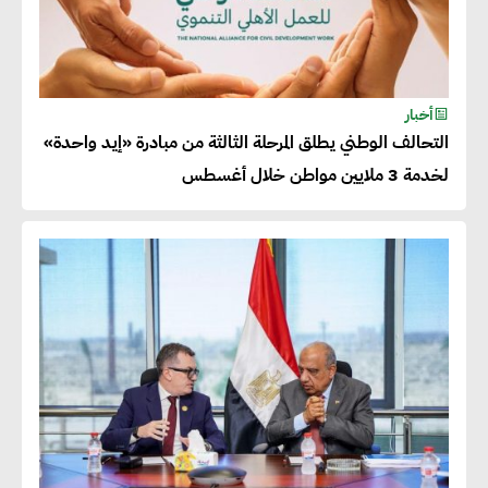
2026
أحمد وفيق : الشركات بحاجة
للحصول على الشهادات التي تتيح
أخبار
التحالف الوطني يطلق المرحلة الثالثة من مبادرة «إيد واحدة»
لها التصدير وتؤكد التزامها
لخدمة 3 ملايين مواطن خلال أغسطس
بالاستدامة
شريف الصياد : شركات عديدة
تسعى لرفع نسبة صادراتها إلى
50% من حجم إنتاجها
عصام النجار : القطاع الخاص هو
قاطرة التنمية في مصر