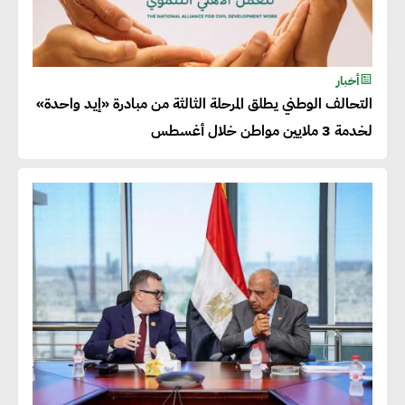
أحمد وفيق : الشركات بحاجة
للحصول على الشهادات التي تتيح
أخبار
التحالف الوطني يطلق المرحلة الثالثة من مبادرة «إيد واحدة»
لها التصدير وتؤكد التزامها
لخدمة 3 ملايين مواطن خلال أغسطس
بالاستدامة
شريف الصياد : شركات عديدة
تسعى لرفع نسبة صادراتها إلى
50% من حجم إنتاجها
عصام النجار : القطاع الخاص هو
قاطرة التنمية في مصر