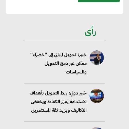
تحالف عالمي يطلق حملة لتسريع
الاعتماد على الكهرباء المولدة من
مصادر الطاقة المتجددة بحلول
رأى
2035
خبير: تحويل المباني إلى “خضراء”
ممكن عبر دمج التمويل
والسياسات
خبير دولي: ربط التمويل بأهداف
الاستدامة يعزز الكفاءة ويخفض
التكاليف ويزيد ثقة المستثمرين