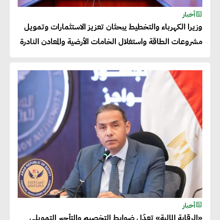
خالد أبو المكارم : نستهدف زيادة
أخبار
حجم الصادرات المصرية إلى 140
وزيرا الكهرباء والتخطيط يبحثان تعزيز الاستثمارات وتمويل
مليار دولار خلال السنوات المقبلة
مشروعات الطاقة واستغلال الخامات الأرضية والمعادن النادرة
أحمد كمال : فتح أسواق جديدة
للصادرات المصرية يتطلب الاهتمام
بالمنتجات ومراعاة المواصفات
العالمية
دينا الكيالي : يمكن للشركات
المساهمة في التنمية الاجتماعية
طويلة الأجل من خلال التركيز على
التعليم والبنية التحتية
أخبار
«الرقابة المالية» تعدّل ضوابط التخصيم والتأجير التمويلي