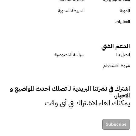
أطلقنا أول برنامج معتمد لقياس
المدونة
الخريطة التنموية
الأثر البيئي والمجتمعي
الفعاليات
ميسون علي : ضرورة تقييم
الدعم الفني
الفرص المتاحة للتمويل المستدام
اتصل بنا
سياسة الخصوصية
للتأكد من كونها تتماشى مع المعايير
شروط الاستخدام
الدولية
اشترك في نشرتنا البريدية لـ تصلك أحدث المواضيع و
دينا مختار : نعمل مع الحكومات في
الاخبار.
الإصلاح والتمويل
يمكنك الغاء الاشتراك في أي وقت
بشارة يؤكد على ضرورة تنفيذ
Subscribe
المشروعات بشكل يراعي الأثر البيئي