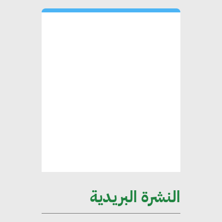
التغيرات المناخية وتحقيق التنمية
المستدامة
محمد حكيم : التجاري الدولي يتلقى
طلبات متزايدة من الشركات
العقارية لاعتماد معايير دعم المباني
الخضراء
هند فروح : قطاع التشييد والبناء
ركيزة أساسية في حجم الناتج المحلي
الإجمالي المصري
النشرة البريدية
إليني بوليخرونيادو : البنية التحتية