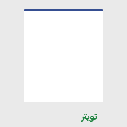
فؤاد”.. منصب رفيع يعكس المكانة
التي باتت تحتلها الكفاءات المصرية
على الساحة الدولية
محلب : المباني الخضراء إضافة
هامة للسوق المصري
محمد الصرف : تحقيق الاستدامة
يتطلب تعاونًا وثيقًا بين جميع
الأطراف المعنية
عمرو نادر : سلاسل التوريد
تويتر
الخضراء العمود الفقري
لاستراتيجية مصر في مواجهة