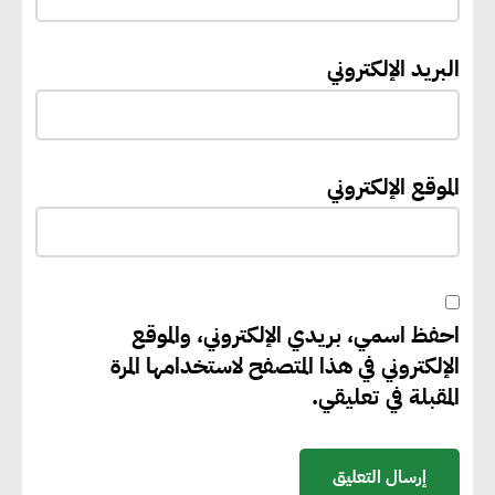
لمدينتي المنيا ويوسف الصديق
لتعزيز التنمية العمرانية وضبط
البريد الإلكتروني
النمو الحضري
إيفل تستثمر ما يصل إلى 130
الموقع الإلكتروني
مليون جنيه إسترليني لدعم توسع
“بي إس آر” في مشروعات الطاقة
المتجددة
احفظ اسمي، بريدي الإلكتروني، والموقع
جوجل تعلن إضافة 12 جيجاوات
الإلكتروني في هذا المتصفح لاستخدامها المرة
من الطاقة النظيفة وتجنب انبعاث
المقبلة في تعليقي.
58 مليون طن من مكافئ ثاني
أكسيد الكربون