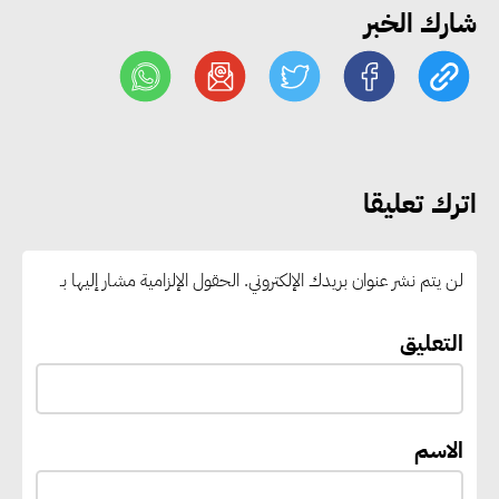
شارك الخبر
«التضامن» تطلق مبادرة «بكرة
المدرسة.. الخير في مصر» لتوفير
المستلزمات الدراسية للأسر الأولى
بالرعاية
اترك تعليقا
مصر والبرازيل تبحثان تعزيز
التجارة والاستثمارات والتعاون في
لن يتم نشر عنوان بريدك الإلكتروني.
الحقول الإلزامية مشار إليها بـ
الطاقة.. ومقترح لتحويل مصر إلى
مركز إقليمي لتموين السفن
التعليق
بالوقود منخفض الكربون
الاسم
«التنمية المحلية والبيئة» تعلن
الانتهاء من المخطط التفصيلي