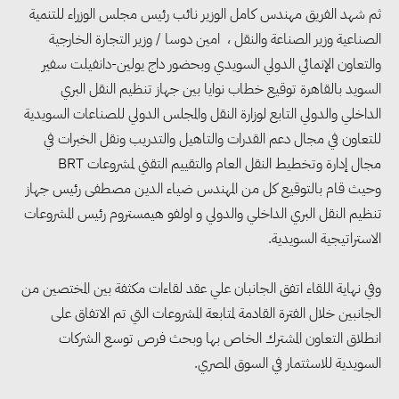
ثم شهد الفريق مهندس كامل الوزير نائب رئيس مجلس الوزراء للتنمية
الصناعية وزير الصناعة والنقل ، امين دوسا / وزير التجارة الخارجية
والتعاون الإنمائي الدولي السويدي وبحضور داج يولين-دانفيلت سفير
السويد بالقاهرة توقيع خطاب نوايا بين جهاز تنظيم النقل البري
الداخلي والدولي التابع لوزارة النقل والمجلس الدولي للصناعات السويدية
للتعاون في مجال دعم القدرات والتاهيل والتدريب ونقل الخبرات في
وزيرا التخطيط والبترول يبحثان
مجال إدارة وتخطيط النقل العام والتقييم التقني لمشروعات BRT
تعزيز أمن الطاقة وزيادة الإنتاج
وحيث قام بالتوقيع كل من المهندس ضياء الدين مصطفى رئيس جهاز
والاستثمارات ضمن خطة التنمية
تنظيم النقل البري الداخلي والدولي و اولفو هيمستروم رئيس المشروعات
الاقتصادية لعام 2026/2027
الاستراتيجية السويدية.
وفي نهاية اللقاء اتفق الجانبان علي عقد لقاءات مكثفة بين المختصين من
«التضامن» تتعامل مع 552 بلاغًا
الجانبين خلال الفترة القادمة لمتابعة المشروعات التي تم الاتفاق على
خلال يوليو.. إنقاذ كبار بلا مأوى ولم
انطلاق التعاون المشترك الخاص بها وبحث فرص توسع الشركات
شمل مواطن بأسرته وحماية سيدة
السويدية للاسثتمار في السوق المصري.
مسنة