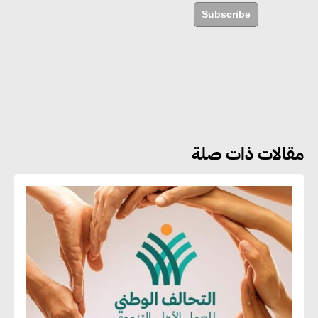
مستدامة ليس لها آثار سلبية على
Subscribe
الأبنية والمجتمعات
أماني عرفة : الاستدامة لم تعد خيارا
بل ضرورة أساسية لتحقيق التطور
والنمو
مقالات ذات صلة
هشام الجمل : مصر شهدت نقلة
نوعية غير عادية في الطاقة المتجددة
جوج ريديل : ستفرض تعريفة على
المنتجات كثيفة الكربون المصدرة
للاتحاد الأوروبي بداية من يناير
2026