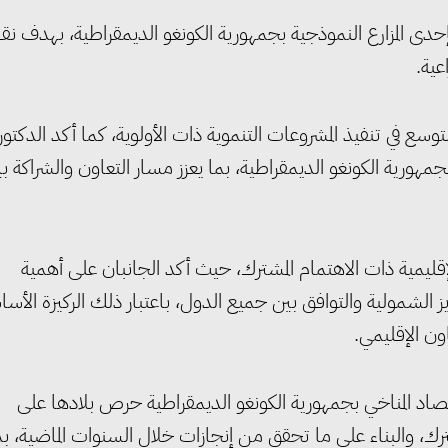
المزارع النموذجية بجمهورية الكونغو الديمقراطية، بهدف نق
عية.
سع في تنفيذ المشروعات التنموية ذات الأولوية، كما أكد الدكتور
هورية الكونغو الديمقراطية، بما يعزز مسار التعاون والشراكة ب
ليمية ذات الاهتمام المشترك، حيث أكد الجانبان على أهمية
الشمولية والتوافق بين جميع الدول، باعتبار ذلك الركيزة الأسا
اون الإقليمي.
قتصاد المناخي بجمهورية الكونغو الديمقراطية حرص بلادها على
ترك، والبناء على ما تحقق من إنجازات خلال السنوات الماضية، بم