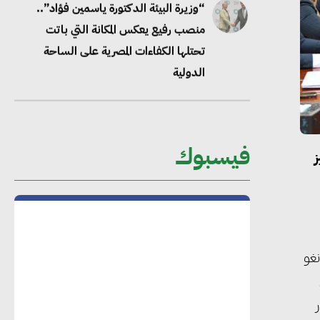
محلب : المباني الخضراء إضافة هامة
للسوق المصري
محمد الصرف : تحقيق الاستدامة يتطلب
تعاونًا وثيقًا بين جميع الأطراف المعنية
فيسبوك
عمرو نادر : سلاسل التوريد الخضراء
العمود الفقري لاستراتيجية مصر في مواجهة
التغيرات المناخية وتحقيق التنمية المستدامة
نغو
محمد حكيم : التجاري الدولي يتلقى طلبات
متزايدة من الشركات العقارية لاعتماد