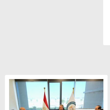
الرئيس التنفيذي لشركة لسكيما : أطلقنا
أول برنامج معتمد لقياس الأثر البيئي
والمجتمعي
ميسون علي : ضرورة تقييم الفرص المتاحة
للتمويل المستدام للتأكد من كونها تتماشى
مع المعايير الدولية
دينا مختار : نعمل مع الحكومات في
الإصلاح والتمويل
بشارة يؤكد على ضرورة تنفيذ المشروعات
بشكل يراعي الأثر البيئي والاجتماعي