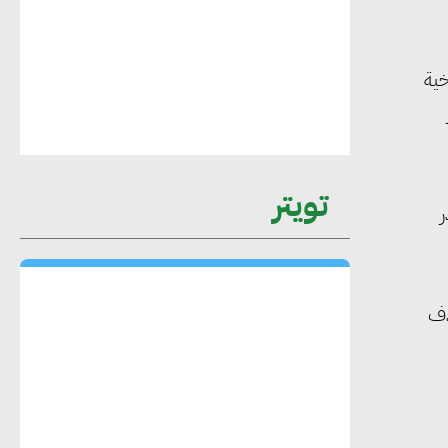
معايير دعم المباني الخضراء
خية
هند فروح : قطاع التشييد والبناء ركيزة
أساسية في حجم الناتج المحلي الإجمالي
المصري
تويتر
ر
إليني بوليخرونيادو : البنية التحتية
مستدامة ليس لها آثار سلبية على الأبنية
والمجتمعات
دف
أماني عرفة : الاستدامة لم تعد خيارا بل
ضرورة أساسية لتحقيق التطور والنمو