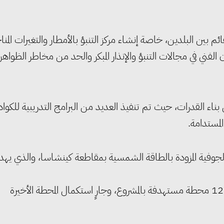
ئم بين البلدين، خاصة إنشاء مركز التنبؤ بالأمطار والتغيرات المنا
 الفني في مجالات التنبؤ والإنذار المبكر والحد من مخاطر الظواهر
ناء القدرات، حيث تم تنفيذ العديد من البرامج التدريبية للكواد
لمستدامة.
وفية المزودة بالطاقة الشمسية بمقاطعة كينشاسا، والذي يه
، حيث تم الانتهاء من تنفيذ وتشغيل 11 محطة من إجمالي 12 محطة مستهدفة بالمشروع، وجارٍ استكمال المحطة الأخيرة