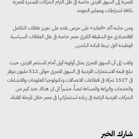
المصرية إلى السوق الاردنى خاصة فى ظل التزام الشركات المصدرة المصرية
بكافة اشتراطات ومعايير الجودة.
ومن جانبه أكد «العايد» على حرص بلاده على تعزيز علاقات التكامل
التنمية المحلية والبيئة تبحث مع
الاقتصادى مع الشقيقة الكبرى مصر خاصة فى ظل العلاقات السياسية
الصناعات الكيماوية تسريع
الوطيدة التى تربط قيادة البلدين.
تراخيص التدوير وتعزيز الاقتصاد
الدائري
ولفت إلى أن السوق المصرى يمثل أولوية أولى أمام المستثمر الاردنى، حيث
تبلغ قيمة الاستثمارات الاردنية فى السوق المصرى حوالى 512 مليون دولار
3 وزارات تتوافق على منظومة
فى 1527 شركة فى قطاعات الاتصالات وتكنولوجيا المعلومات والانشاءات
وطنية للإدارة المستدامة للمياه في
والخدمات والزراعة والصناعة ايضاً، مشيراً الى ان هناك عدد كبير من
الشركات الاردنية الراغبة فى زيادة استثماراتها فى مصر خلال المرحلة المقبلة.
الصناعة وتوطين تقنيات إعادة
الاستخدام
فيتش: سياسة الدواء الوطنية تعزز
شارك الخبر
توطين الصناعة وترسخ مكانة مصر