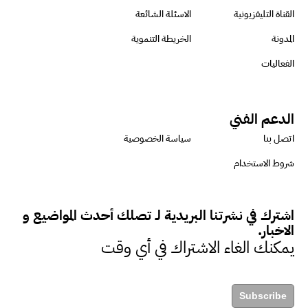
للتأكد من كونها تتماشى مع المعايير
القناة التليفزيونية
الاسئلة الشائعة
الدولية
المدونة
الخريطة التنموية
الفعاليات
دينا مختار : نعمل مع الحكومات في
الإصلاح والتمويل
الدعم الفني
اتصل بنا
سياسة الخصوصية
بشارة يؤكد على ضرورة تنفيذ
شروط الاستخدام
المشروعات بشكل يراعي الأثر البيئي
والاجتماعي
اشترك في نشرتنا البريدية لـ تصلك أحدث المواضيع و
الاخبار.
يمكنك الغاء الاشتراك في أي وقت
حزين : التمويل عنصر مهم في
مواجهة التحديات البيئية
Subscribe