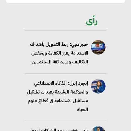
خبير: تحويل المباني إلى “خضراء”
ممكن عبر دمج التمويل
رأى
والسياسات
خبير دولي: ربط التمويل بأهداف
الاستدامة يعزز الكفاءة ويخفض
التكاليف ويزيد ثقة المستثمرين
إنجرد إبرل: الذكاء الاصطناعي
والحوكمة الرشيدة يعيدان تشكيل
مستقبل الاستدامة في قطاع علوم
الحياة
رامي خضير يدعو الشركات لربط