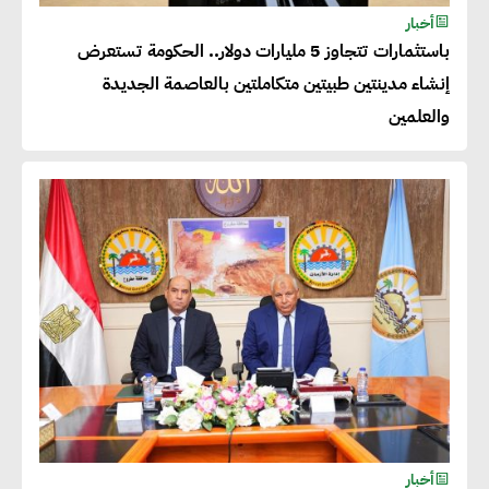
للصادرات المصرية يتطلب الاهتمام
أخبار
بالمنتجات ومراعاة المواصفات
باستثمارات تتجاوز 5 مليارات دولار.. الحكومة تستعرض
العالمية
إنشاء مدينتين طبيتين متكاملتين بالعاصمة الجديدة
والعلمين
دينا الكيالي : يمكن للشركات
المساهمة في التنمية الاجتماعية
طويلة الأجل من خلال التركيز على
التعليم والبنية التحتية
إيزابيل باراسرام : تطبيق القيم
الاجتماعية بطريقة فعالة سيؤدي
لرفاهية وسعادة الجميع على
كوكب الأرض
أخبار