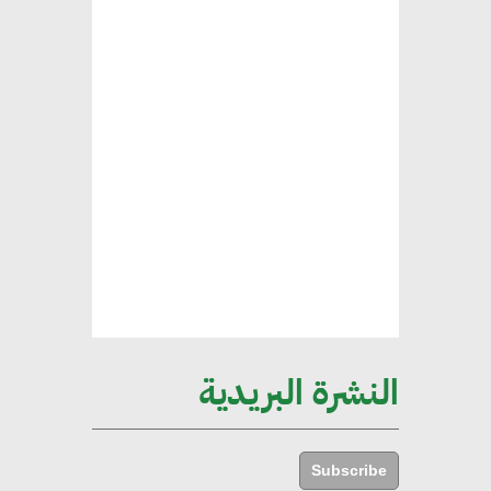
العقارية لاعتماد معايير دعم المباني
الخضراء
هند فروح : قطاع التشييد والبناء
ركيزة أساسية في حجم الناتج المحلي
الإجمالي المصري
إليني بوليخرونيادو : البنية التحتية
مستدامة ليس لها آثار سلبية على
الأبنية والمجتمعات
النشرة البريدية
أماني عرفة : الاستدامة لم تعد خيارا
بل ضرورة أساسية لتحقيق التطور
Subscribe
والنمو