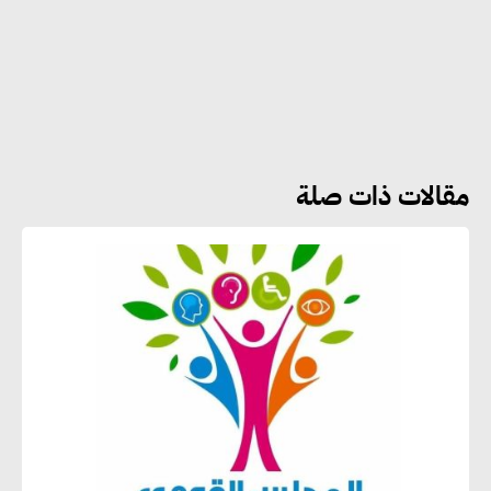
هشام الجمل : مصر شهدت نقلة
نوعية غير عادية في الطاقة المتجددة
مقالات ذات صلة
جوج ريديل : ستفرض تعريفة على
المنتجات كثيفة الكربون المصدرة
للاتحاد الأوروبي بداية من يناير
2026
أحمد وفيق : الشركات بحاجة
للحصول على الشهادات التي تتيح
لها التصدير وتؤكد التزامها
بالاستدامة