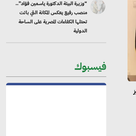
“وزيرة البيئة الدكتورة ياسمين فؤاد”..
منصب رفيع يعكس المكانة التي باتت
تحتلها الكفاءات المصرية على الساحة
الدولية
محلب : المباني الخضراء إضافة هامة
للسوق المصري
فيسبوك
محمد الصرف : تحقيق الاستدامة يتطلب
تعاونًا وثيقًا بين جميع الأطراف المعنية
عمرو نادر : سلاسل التوريد الخضراء
العمود الفقري لاستراتيجية مصر في مواجهة
التغيرات المناخية وتحقيق التنمية المستدامة