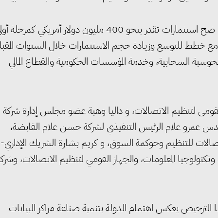
وتعتزم شركة حسن علام للبنية الرقمية ولحلول مراكز البيانات ضخ استثمارات تقدر بنحو 400 مليون دولار أمريكي كمرحلة
مية، مع خطط للتوسع وزيادة حجم الاستثمارات خلال السنوات المقبل
لحوسبة السحابية، وخدمة المؤسسات الحكومية والقطاع المالي
لقومي لتنظيم الاتصالات، و داليا وهبة عضو مجلس إدارة شركة
هندس عمرو علام الرئيس التنفيذي لشركة حسن علام القابضة،
صالات للتنظيم وحوكمة السوق، و كريم بشارة الشريك الإداري-
الات وتكنولوجيا المعلومات، والجهاز القومي لتنظيم الاتصالات، وشرك
ا الترخيص يعكس اهتمام الدولة بتنمية صناعة مراكز البيانات