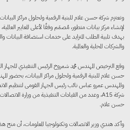
لإنشاء مركز بيانات متطور، مُصمَم وفقًا لأعلى المعايير العال
بهدف تلبية الطلب المتزايد على خدمات استضافة البيانات وا
والشركات المحلية والعالمية.
وقع الترخيص المهندس محمد شمروخ الرئيس التنفيذي للجهاز ا
حسن علام للبنية الرقمية ولحلول مراكز البيانات، بحضور الم
والمهندس عمرو عباس نائب رئيس الجهاز القومى لتنظيم الات
شركة A15، وعدد من القيادات التنفيذية من وزارة الاتص
حسن علام.
وأكد هندي وزير الاتصالات وتكنولوجيا المعلومات، أن منح هذ