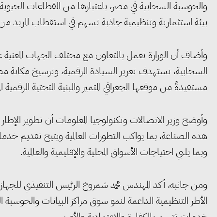
والحوسبة السحابية في مصر، باعتبارها من القطاعات الحيوية ا
بيئة استثمارية وتنظيمية جاذبة تسهم في استقطاب المزيد من الا
وأضاف أن الوزارة تعمل بالتعاون مع مختلف الجهات المعنية على
السحابية، تستهدف تعزيز السيادة الرقمية، وترسيخ مكانة مصر با
مستفيدةً من موقعها الجغرافي المتميز والبنية التحتية الرقمية ال
وأوضح وزير الاتصالات وتكنولوجيا المعلومات أن تطوير الإطار
هذه الصناعة، بما يواكب التطورات العالمية ويتيح تقديم خدمات 
وبما يلبي احتياجات الأسواق المحلية والإقليمية والعالمية.
ومن جانبه، أكد المهندس محمد شمروخ الرئيس التنفيذي للجهاز
الأطر التنظيمية الداعمة لنمو سوق مراكز البيانات والحوسبة 
خدمات تتسم بالكفاءة والاعتمادية والأمن.