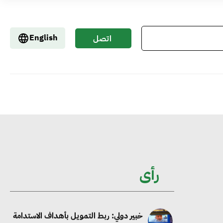
جوجل تعلن إضافة 12 جيجاوات من
English
اتصل
الطاقة النظيفة وتجنب انبعاث 58 مليون
بنا
طن من مكافئ ثاني أكسيد الكربون
تحالف عالمي يطلق حملة لتسريع الاعتماد
على الكهرباء المولدة من مصادر الطاقة
المتجددة بحلول 2035
خبير: تحويل المباني إلى “خضراء” ممكن عبر
رأى
دمج التمويل والسياسات
خبير دولي: ربط التمويل بأهداف الاستدامة