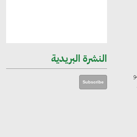
أماني عرفة : الاستدامة لم تعد خيارا بل
ضرورة أساسية لتحقيق التطور والنمو
هشام الجمل : مصر شهدت نقلة نوعية
غير عادية في الطاقة المتجددة
النشرة البريدية
جوج ريديل : ستفرض تعريفة على
و
المنتجات كثيفة الكربون المصدرة للاتحاد
Subscribe
الأوروبي بداية من يناير 2026
أحمد وفيق : الشركات بحاجة للحصول
على الشهادات التي تتيح لها التصدير
وتؤكد التزامها بالاستدامة