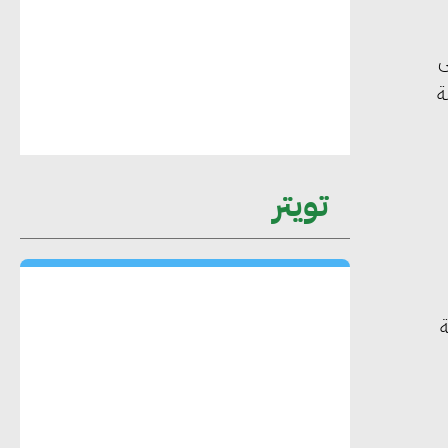
 أولى
محمد حكيم : التجاري الدولي يتلقى طلبات
ة
متزايدة من الشركات العقارية لاعتماد
معايير دعم المباني الخضراء
تويتر
هند فروح : قطاع التشييد والبناء ركيزة
أساسية في حجم الناتج المحلي الإجمالي
المصري
ة
إليني بوليخرونيادو : البنية التحتية
مستدامة ليس لها آثار سلبية على الأبنية
والمجتمعات