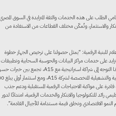
مي الطلب على هذه الخدمات والثقة المتزايدة في السوق المصري،
بتكار والاستثمار، وتُمكّن مختلف القطاعات من الاستفادة من
لام للبنية الرقمية: “يمثل حصولنا على ترخيص الجهاز خطوة
لمتزايد على خدمات مراكز البيانات والحوسبة السحابية وتطبيقات
الذكاء الاصطناعي والاقتصاد القائم على البيانات. ويستند هذا التوجه إلى شراكة استراتيجية مع A15، تجمع بين خبر
علام في تطوير وتنفيذ مشروعات البنية التحتية والخبرات
ادرة على مواكبة الاحتياجات الرقمية المستقبلية ودعم جذب
ي رائد للتكنولوجيا والابتكار والخدمات الرقمية، امتدادًا لدور
م النمو الاقتصادي وتخلق قيمة مستدامة للأجيال القادمة”.