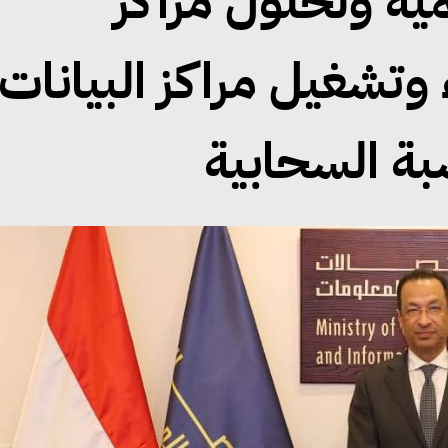
ية ولحلول مراكز
ء وتشغيل مراكز البيانات
ة السحابية