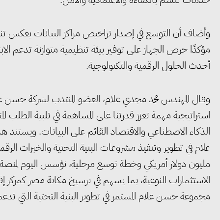
وأضاف أن التوسع في إصدار تراخيص مراكز البيانات يعكس تنا
مؤكدًا حرص الجهاز على توفير بيئة تنظيمية متوازنة تدعم الا
أحدث الحلول الرقمية والتكنولوجية.
وقال المهندس محمد مجدي علام، العضو المنتدب لشركة حسن ع
استراتيجية مهمة تعزز قدرتنا على المساهمة في تلبية الطلب ا
مليون دولار أمريكي وخطة توسع مرحلية، نؤسس اليوم لمنصة ق
الاستثمارات النوعية، بما يسهم في ترسيخ مكانة مصر كمركز إقليم
مجموعة حسن علام المستمر في تطوير البنية التحتية التي تدع