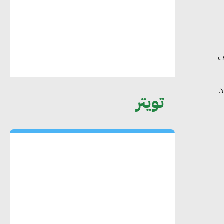
محمد حكيم : التجاري الدولي يتلقى طلبات
متزايدة من الشركات العقارية لاعتماد
ف
معايير دعم المباني الخضراء
اذ
تويتر
هند فروح : قطاع التشييد والبناء ركيزة
أساسية في حجم الناتج المحلي الإجمالي
المصري
إليني بوليخرونيادو : البنية التحتية
مستدامة ليس لها آثار سلبية على الأبنية
والمجتمعات