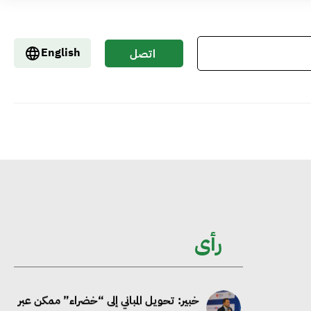
جوجل تعلن إضافة 12 جيجاوات من
English
اتصل
الطاقة النظيفة وتجنب انبعاث 58 مليون
بنا
طن من مكافئ ثاني أكسيد الكربون
تحالف عالمي يطلق حملة لتسريع الاعتماد
على الكهرباء المولدة من مصادر الطاقة
المتجددة بحلول 2035
خبير: تحويل المباني إلى “خضراء” ممكن عبر
رأى
دمج التمويل والسياسات
خبير دولي: ربط التمويل بأهداف الاستدامة