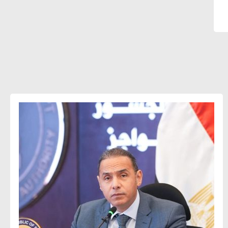
دينا الكيالي : يمكن للشركات المساهمة في
التنمية الاجتماعية طويلة الأجل من خلال
التركيز على التعليم والبنية التحتية
إيزابيل باراسرام : تطبيق القيم الاجتماعية
بطريقة فعالة سيؤدي لرفاهية وسعادة
الجميع على كوكب الأرض
راشا القلي :ضرورة اتخاذ خطوات جادة
وسريعة نحو حوكمة المناخ
خبراء تنمية مستدامة : تأسيس