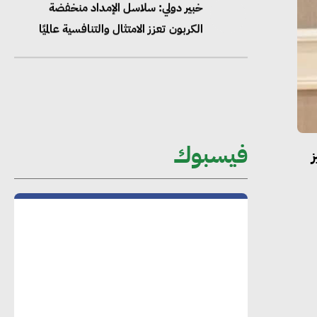
“وزيرة البيئة الدكتورة ياسمين فؤاد”..
منصب رفيع يعكس المكانة التي باتت
تحتلها الكفاءات المصرية على الساحة
الدولية
محلب : المباني الخضراء إضافة هامة
للسوق المصري
فيسبوك
محمد الصرف : تحقيق الاستدامة يتطلب
تعاونًا وثيقًا بين جميع الأطراف المعنية
عمرو نادر : سلاسل التوريد الخضراء
العمود الفقري لاستراتيجية مصر في مواجهة
التغيرات المناخية وتحقيق التنمية المستدامة