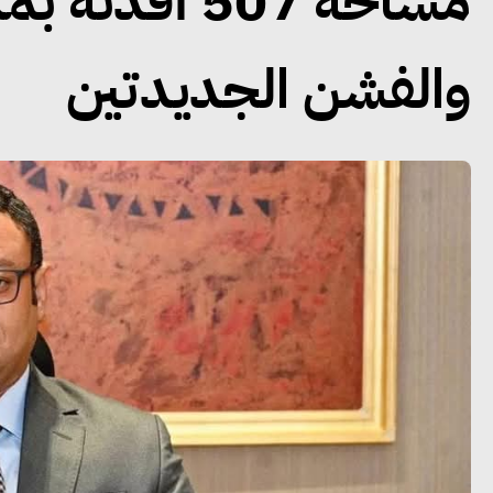
مساحة 507 أف
والفشن الجديدتين