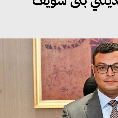
دنة بمدينتي بنى سويف