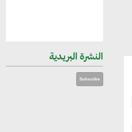
أماني عرفة : الاستدامة لم تعد خيارا بل
ضرورة أساسية لتحقيق التطور والنمو
هشام الجمل : مصر شهدت نقلة نوعية
غير عادية في الطاقة المتجددة
النشرة البريدية
جوج ريديل : ستفرض تعريفة على
المنتجات كثيفة الكربون المصدرة للاتحاد
Subscribe
الأوروبي بداية من يناير 2026
أحمد وفيق : الشركات بحاجة للحصول
على الشهادات التي تتيح لها التصدير
وتؤكد التزامها بالاستدامة