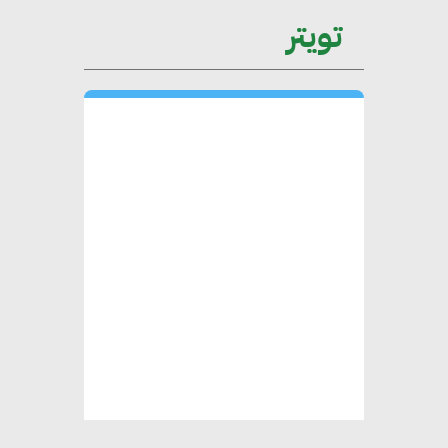
تويتر
محمد حكيم : التجاري الدولي يتلقى
طلبات متزايدة من الشركات
العقارية لاعتماد معايير دعم المباني
الخضراء
هند فروح : قطاع التشييد والبناء
ركيزة أساسية في حجم الناتج المحلي
الإجمالي المصري
إليني بوليخرونيادو : البنية التحتية
مستدامة ليس لها آثار سلبية على
الأبنية والمجتمعات