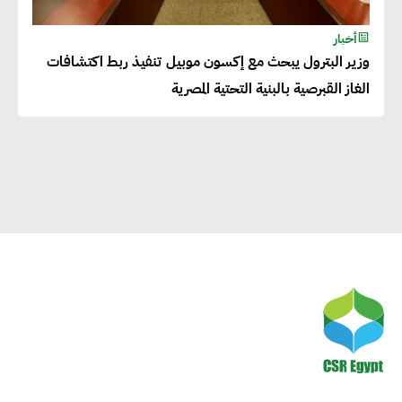
لرفاهية وسعادة الجميع على
أخبار
كوكب الأرض
وزير البترول يبحث مع إكسون موبيل تنفيذ ربط اكتشافات
الغاز القبرصية بالبنية التحتية المصرية
راشا القلي :ضرورة اتخاذ خطوات
جادة وسريعة نحو حوكمة المناخ
خبراء تنمية مستدامة : تأسيس
الاستراتيجيات بناء على المعطيات
والاحتياجات الواقعية يساعد في
استدامة المشروعات التنموية
الرئيس التنفيذي لشركة لسكيما :
أطلقنا أول برنامج معتمد لقياس
الأثر البيئي والمجتمعي