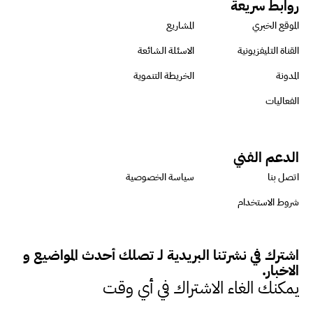
روابط سريعة
الموقع الخبري
المشاريع
ميسون علي : ضرورة تقييم
القناة التليفزيونية
الاسئلة الشائعة
الفرص المتاحة للتمويل المستدام
المدونة
الخريطة التنموية
للتأكد من كونها تتماشى مع المعايير
الفعاليات
الدولية
الدعم الفني
دينا مختار : نعمل مع الحكومات في
اتصل بنا
سياسة الخصوصية
الإصلاح والتمويل
شروط الاستخدام
بشارة يؤكد على ضرورة تنفيذ
اشترك في نشرتنا البريدية لـ تصلك أحدث المواضيع و
المشروعات بشكل يراعي الأثر البيئي
الاخبار.
والاجتماعي
يمكنك الغاء الاشتراك في أي وقت