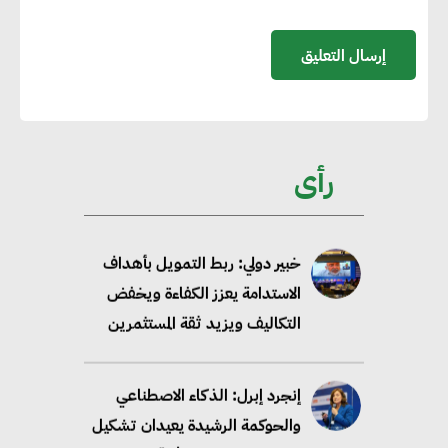
مصادر الطاقة المتجددة بحلول
2035
خبير: تحويل المباني إلى “خضراء”
ممكن عبر دمج التمويل
رأى
والسياسات
خبير دولي: ربط التمويل بأهداف
الاستدامة يعزز الكفاءة ويخفض
التكاليف ويزيد ثقة المستثمرين
إنجرد إبرل: الذكاء الاصطناعي
والحوكمة الرشيدة يعيدان تشكيل