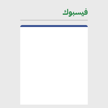
على الساحة الدولية
فيسبوك
محلب : المباني الخضراء إضافة
هامة للسوق المصري
محمد الصرف : تحقيق الاستدامة
يتطلب تعاونًا وثيقًا بين جميع
الأطراف المعنية
عمرو نادر : سلاسل التوريد
الخضراء العمود الفقري
لاستراتيجية مصر في مواجهة
التغيرات المناخية وتحقيق التنمية
المستدامة