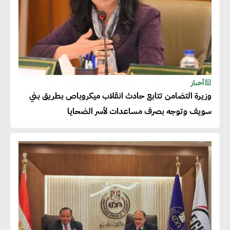
للحصول على الشهادات التي تتيح
لها التصدير وتؤكد التزامها
بالاستدامة
شريف الصياد : شركات عديدة
أخبار
وزيرة التضامن تتابع حادث انقلاب ميكروباص بطريق بني
تسعى لرفع نسبة صادراتها إلى
سويف وتوجه بصرف مساعدات لأسر الضحايا
50% من حجم إنتاجها
عصام النجار : القطاع الخاص هو
قاطرة التنمية في مصر
خالد أبو المكارم : نستهدف زيادة
حجم الصادرات المصرية إلى 140