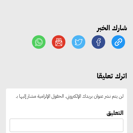
الصين تعزيز الشراكات الصناعية
وجذب استثمارات جديدة إلى مصر
شارك الخبر
التعليم العالي: استمرار تسجيل
رغبات المرحلة الأولى.. والوزارة تدعو
الطلاب إلى سرعة التسجيل وعدم
الانتظار حتى نهاية المرحلة
اترك تعليقا
رئيس الوزراء يستقبل المدير العام
لمنظمة اليونسكو
لن يتم نشر عنوان بريدك الإلكتروني.
الحقول الإلزامية مشار إليها بـ
“القومي للأشخاص ذوي الإعاقة”
التعليق
يعمل على تطوير موقعه الإلكتروني
ليصبح منصة رقمية متكاملة تدعم