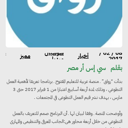
سوشيال
منا
08 / 02 /
أخبار
مميز
2017
ميديا
الح
بقلم
سي إس أر مصر
بدأت “رواق” ـ منصة عربية للتعليم المفتوح ـ برنامجا تعريفا لأهمية العمل
التطوعي ، وذلك لمدة أربعة أسابيع اعتبارا من 1 فبراير 2017 حتى 3
مارس ، بهدف نشر قيم العمل التطوعى في المجتمعات .
وأوضحت المنصة ـ وفقا لبيان لها ـ أن البرنامج صمم للتعريف بالعمل
التطوعي من خلال أربعة محاور هى:الجانب المعرفى والتنظيمى والمهارى