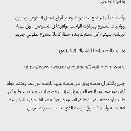
واخيرا التطبيقى.
وأضافت أن البرنامج يتضمن التوعية بأنواع العمل التطوعي وحقوق
وواجبات المتطوع والمهارات الواجب توافرها فى المتطوعين , وفى نهاية
البرنامج سيقوم كل مشترك ببناء خطة كاملة لمشروع تطوعي جديد.
ونشرت المنصة رابطا للاشتراك في البرنامج
:https://www.rwaq.org/courses/2volunteer_work
جدير بالذكر أن منصة رواق هى منصة عربية للتعلم عن بعد وتقدم مواد
مجلس الوزراء: تراجع معدل
أكاديمية مجانية باللغة العربية في شتى التخصصات ، حيث يستطيع أي
البطالة في مصر إلى 5.8% خلال
طالب أو موظف من تحقيق الاستزادة المعرفية عبر
الالتحاق بالمادة المثيرة
الربع الثاني من 2026
لاهتمامه،وأينما كان وفي الوقت الذي يناسب جدوله اليومي.
وزير الصناعة يبحث مع البرازيل و