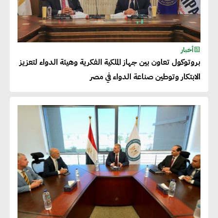
مليار دولار خلال السنوات المقبلة
أحمد كمال : فتح أسواق جديدة
أخبار
للصادرات المصرية يتطلب الاهتمام
بروتوكول تعاون بين جهاز الملكية الفكرية وهيئة الدواء لتعزيز
بالمنتجات ومراعاة المواصفات
الابتكار وتوطين صناعة الدواء في مصر
العالمية
دينا الكيالي : يمكن للشركات
المساهمة في التنمية الاجتماعية
طويلة الأجل من خلال التركيز على
التعليم والبنية التحتية
إيزابيل باراسرام : تطبيق القيم
الاجتماعية بطريقة فعالة سيؤدي