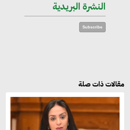
النشرة البريدية
أماني عرفة : الاستدامة لم تعد خيارا
بل ضرورة أساسية لتحقيق التطور
Subscribe
والنمو
هشام الجمل : مصر شهدت نقلة
نوعية غير عادية في الطاقة المتجددة
مقالات ذات صلة
جوج ريديل : ستفرض تعريفة على
المنتجات كثيفة الكربون المصدرة
للاتحاد الأوروبي بداية من يناير
2026
أحمد وفيق : الشركات بحاجة