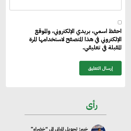
“بي إس آر” في مشروعات الطاقة
المتجددة
احفظ اسمي، بريدي الإلكتروني، والموقع
جوجل تعلن إضافة 12 جيجاوات
الإلكتروني في هذا المتصفح لاستخدامها المرة
من الطاقة النظيفة وتجنب انبعاث
المقبلة في تعليقي.
58 مليون طن من مكافئ ثاني
أكسيد الكربون
تحالف عالمي يطلق حملة لتسريع
الاعتماد على الكهرباء المولدة من
مصادر الطاقة المتجددة بحلول
رأى
2035
خبير: تحويل المباني إلى “خضراء”