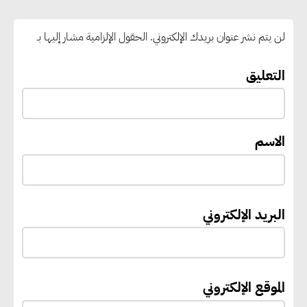
رغبات المرحلة الأولى.. والوزارة تدعو
الطلاب إلى سرعة التسجيل وعدم
لن يتم نشر عنوان بريدك الإلكتروني.
الحقول الإلزامية مشار إليها بـ
الانتظار حتى نهاية المرحلة
التعليق
رئيس الوزراء يستقبل المدير العام
لمنظمة اليونسكو
الاسم
“القومي للأشخاص ذوي الإعاقة”
يعمل على تطوير موقعه الإلكتروني
ليصبح منصة رقمية متكاملة تدعم
البريد الإلكتروني
حوكمة ملف الإعاقة في مصر
إيفل تستثمر ما يصل إلى 130
الموقع الإلكتروني
مليون جنيه إسترليني لدعم توسع