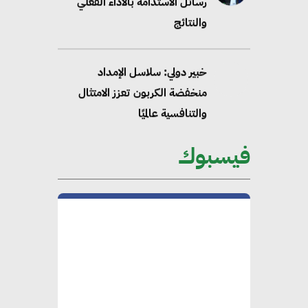
رسائل الاستدامة بالاداء الفعلي
والنتائج
خبير دولي: سلاسل الإمداد
منخفضة الكربون تعزز الامتثال
والتنافسية عالميًا
فيسبوك
“وزيرة البيئة الدكتورة ياسمين
فؤاد”.. منصب رفيع يعكس المكانة
التي باتت تحتلها الكفاءات المصرية
على الساحة الدولية
محلب : المباني الخضراء إضافة
هامة للسوق المصري