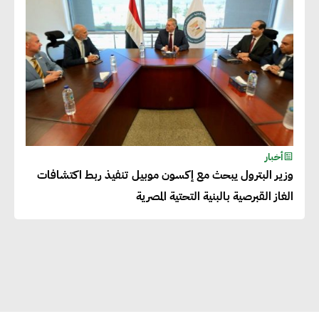
بالمنتجات ومراعاة المواصفات
العالمية
دينا الكيالي : يمكن للشركات
المساهمة في التنمية الاجتماعية
طويلة الأجل من خلال التركيز على
التعليم والبنية التحتية
أخبار
وزير البترول يبحث مع إكسون موبيل تنفيذ ربط اكتشافات
إيزابيل باراسرام : تطبيق القيم
الغاز القبرصية بالبنية التحتية المصرية
الاجتماعية بطريقة فعالة سيؤدي
لرفاهية وسعادة الجميع على
كوكب الأرض
راشا القلي :ضرورة اتخاذ خطوات