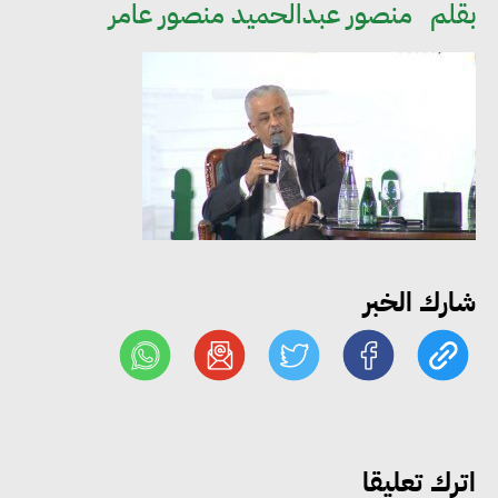
بقلم
منصور عبدالحميد منصور عامر
مجلس الوزراء: تراجع معدل
البطالة في مصر إلى 5.8% خلال
الربع الثاني من 2026
شارك الخبر
وزير الصناعة يبحث مع البرازيل و
الصين تعزيز الشراكات الصناعية
وجذب استثمارات جديدة إلى مصر
التعليم العالي: استمرار تسجيل
اترك تعليقا