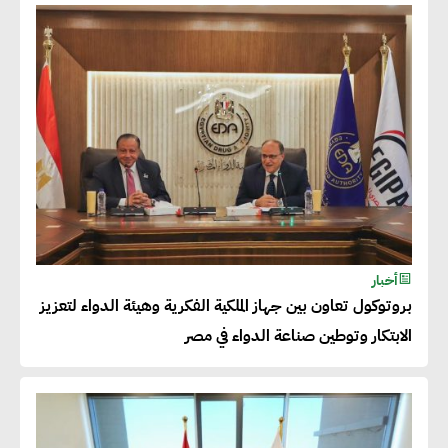
شريف الصياد : شركات عديدة
تسعى لرفع نسبة صادراتها إلى
50% من حجم إنتاجها
عصام النجار : القطاع الخاص هو
قاطرة التنمية في مصر
خالد أبو المكارم : نستهدف زيادة
أخبار
حجم الصادرات المصرية إلى 140
بروتوكول تعاون بين جهاز الملكية الفكرية وهيئة الدواء لتعزيز
مليار دولار خلال السنوات المقبلة
الابتكار وتوطين صناعة الدواء في مصر
أحمد كمال : فتح أسواق جديدة
للصادرات المصرية يتطلب الاهتمام