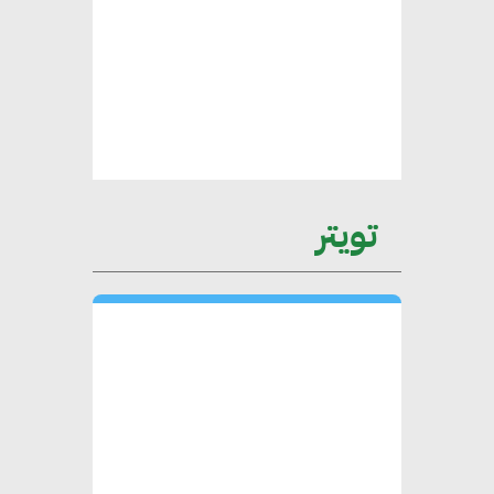
محمد الصرف : تحقيق الاستدامة
يتطلب تعاونًا وثيقًا بين جميع
الأطراف المعنية
عمرو نادر : سلاسل التوريد
تويتر
الخضراء العمود الفقري
لاستراتيجية مصر في مواجهة
التغيرات المناخية وتحقيق التنمية
المستدامة
محمد حكيم : التجاري الدولي يتلقى
طلبات متزايدة من الشركات
العقارية لاعتماد معايير دعم المباني