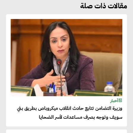
مقالات ذات صلة
هشام الجمل : مصر شهدت نقلة
نوعية غير عادية في الطاقة المتجددة
جوج ريديل : ستفرض تعريفة على
المنتجات كثيفة الكربون المصدرة
للاتحاد الأوروبي بداية من يناير
2026
أحمد وفيق : الشركات بحاجة
للحصول على الشهادات التي تتيح
أخبار
وزيرة التضامن تتابع حادث انقلاب ميكروباص بطريق بني
لها التصدير وتؤكد التزامها
سويف وتوجه بصرف مساعدات لأسر الضحايا
بالاستدامة