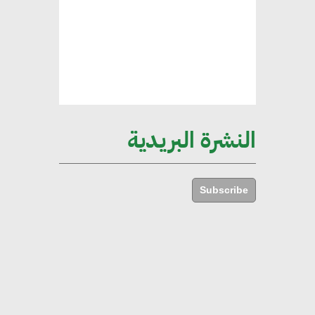
الخضراء
هند فروح : قطاع التشييد والبناء
ركيزة أساسية في حجم الناتج المحلي
الإجمالي المصري
النشرة البريدية
إليني بوليخرونيادو : البنية التحتية
مستدامة ليس لها آثار سلبية على
Subscribe
الأبنية والمجتمعات
أماني عرفة : الاستدامة لم تعد خيارا
بل ضرورة أساسية لتحقيق التطور
والنمو