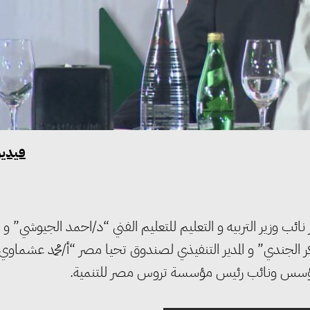
فيديو
نائب وزير التربيه و التعليم للتعليم الفني “د/احمد الجيوشي” و
 بكر الجندي” و المدير التنفيذي لصندوق تحيا مصر “أ/محمد عشماوي
مؤسس ونائب رئيس مؤسسة تروس مصر للتنمية.