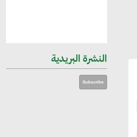
مستدامة ليس لها آثار سلبية على الأبنية
والمجتمعات
أماني عرفة : الاستدامة لم تعد خيارا بل
ضرورة أساسية لتحقيق التطور والنمو
النشرة البريدية
هشام الجمل : مصر شهدت نقلة نوعية
غير عادية في الطاقة المتجددة
Subscribe
جوج ريديل : ستفرض تعريفة على
المنتجات كثيفة الكربون المصدرة للاتحاد
الأوروبي بداية من يناير 2026