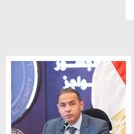
أحمد كمال : فتح أسواق جديدة
للصادرات المصرية يتطلب الاهتمام
بالمنتجات ومراعاة المواصفات العالمية
دينا الكيالي : يمكن للشركات المساهمة في
التنمية الاجتماعية طويلة الأجل من خلال
التركيز على التعليم والبنية التحتية
إيزابيل باراسرام : تطبيق القيم الاجتماعية
بطريقة فعالة سيؤدي لرفاهية وسعادة
الجميع على كوكب الأرض
راشا القلي :ضرورة اتخاذ خطوات جادة