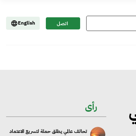
إيفل تستثمر ما يصل إلى 130 مليون جنيه
إسترليني لدعم توسع “بي إس آر” في
English
اتصل
مشروعات الطاقة المتجددة
بنا
جوجل تعلن إضافة 12 جيجاوات من
الطاقة النظيفة وتجنب انبعاث 58 مليون
طن من مكافئ ثاني أكسيد الكربون
تحالف عالمي يطلق حملة لتسريع الاعتماد
على الكهرباء المولدة من مصادر الطاقة
رأى
ي
المتجددة بحلول 2035
خبير: تحويل المباني إلى “خضراء” ممكن عبر