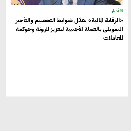
وسريعة نحو حوكمة المناخ
أخبار
«الرقابة المالية» تعدّل ضوابط التخصيم والتأجير
التمويلي بالعملة الأجنبية لتعزيز المرونة وحوكمة
خبراء تنمية مستدامة : تأسيس
المعاملات
الاستراتيجيات بناء على المعطيات
والاحتياجات الواقعية يساعد في استدامة
المشروعات التنموية
الرئيس التنفيذي لشركة لسكيما : أطلقنا
أول برنامج معتمد لقياس الأثر البيئي
والمجتمعي
ميسون علي : ضرورة تقييم الفرص المتاحة
للتمويل المستدام للتأكد من كونها تتماشى