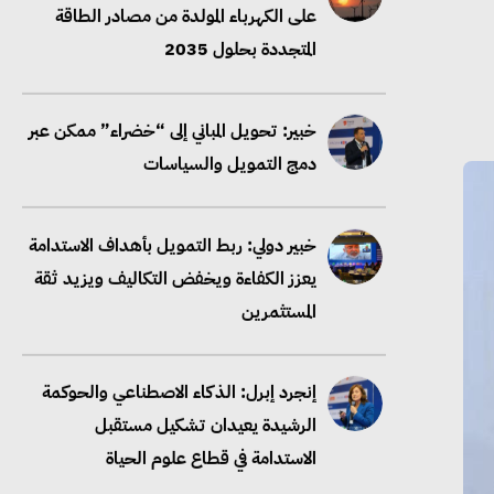
دمج التمويل والسياسات
خبير دولي: ربط التمويل بأهداف الاستدامة
يعزز الكفاءة ويخفض التكاليف ويزيد ثقة
المستثمرين
إنجرد إبرل: الذكاء الاصطناعي والحوكمة
الرشيدة يعيدان تشكيل مستقبل
الاستدامة في قطاع علوم الحياة
رامي خضير يدعو الشركات لربط رسائل
الاستدامة بالاداء الفعلي والنتائج