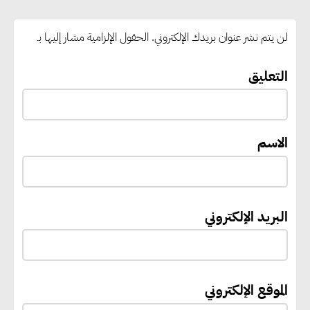
رغبات المرحلة الأولى.. والوزارة تدعو
الطلاب إلى سرعة التسجيل وعدم
لن يتم نشر عنوان بريدك الإلكتروني.
الحقول الإلزامية مشار إليها بـ
الانتظار حتى نهاية المرحلة
التعليق
رئيس الوزراء يستقبل المدير العام
لمنظمة اليونسكو
الاسم
“القومي للأشخاص ذوي الإعاقة”
يعمل على تطوير موقعه الإلكتروني
ليصبح منصة رقمية متكاملة تدعم
البريد الإلكتروني
حوكمة ملف الإعاقة في مصر
إيفل تستثمر ما يصل إلى 130
الموقع الإلكتروني
مليون جنيه إسترليني لدعم توسع