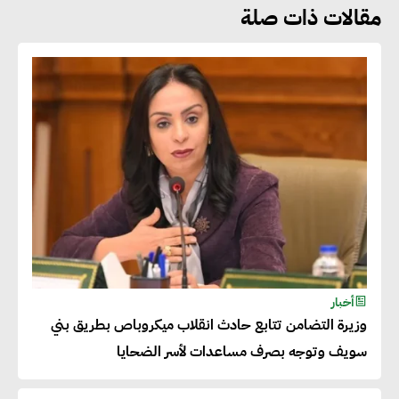
مقالات ذات صلة
هشام الجمل : مصر شهدت نقلة
نوعية غير عادية في الطاقة المتجددة
جوج ريديل : ستفرض تعريفة على
المنتجات كثيفة الكربون المصدرة
للاتحاد الأوروبي بداية من يناير
2026
أحمد وفيق : الشركات بحاجة
للحصول على الشهادات التي تتيح
أخبار
وزيرة التضامن تتابع حادث انقلاب ميكروباص بطريق بني
لها التصدير وتؤكد التزامها
سويف وتوجه بصرف مساعدات لأسر الضحايا
بالاستدامة