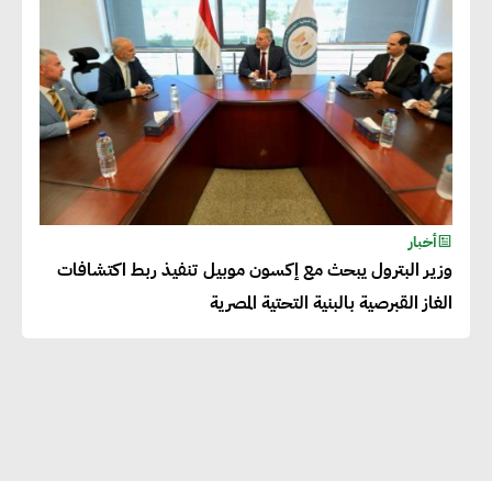
بالمنتجات ومراعاة المواصفات
العالمية
دينا الكيالي : يمكن للشركات
المساهمة في التنمية الاجتماعية
طويلة الأجل من خلال التركيز على
التعليم والبنية التحتية
أخبار
وزير البترول يبحث مع إكسون موبيل تنفيذ ربط اكتشافات
إيزابيل باراسرام : تطبيق القيم
الغاز القبرصية بالبنية التحتية المصرية
الاجتماعية بطريقة فعالة سيؤدي
لرفاهية وسعادة الجميع على
كوكب الأرض
راشا القلي :ضرورة اتخاذ خطوات