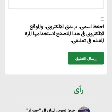
“بي إس آر” في مشروعات الطاقة
المتجددة
احفظ اسمي، بريدي الإلكتروني، والموقع
جوجل تعلن إضافة 12 جيجاوات
الإلكتروني في هذا المتصفح لاستخدامها المرة
من الطاقة النظيفة وتجنب انبعاث
المقبلة في تعليقي.
58 مليون طن من مكافئ ثاني
أكسيد الكربون
تحالف عالمي يطلق حملة لتسريع
الاعتماد على الكهرباء المولدة من
مصادر الطاقة المتجددة بحلول
رأى
2035
خبير: تحويل المباني إلى “خضراء”