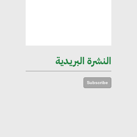
الخضراء
هند فروح : قطاع التشييد والبناء
ركيزة أساسية في حجم الناتج المحلي
الإجمالي المصري
النشرة البريدية
إليني بوليخرونيادو : البنية التحتية
مستدامة ليس لها آثار سلبية على
Subscribe
الأبنية والمجتمعات
أماني عرفة : الاستدامة لم تعد خيارا
بل ضرورة أساسية لتحقيق التطور
والنمو