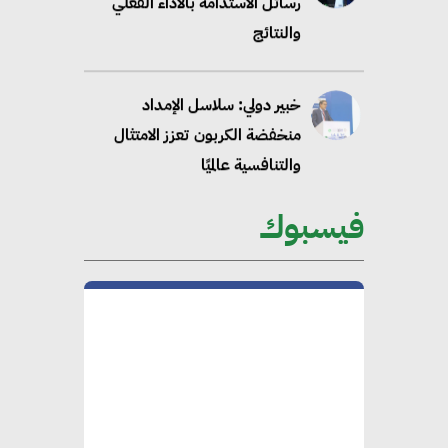
رسائل الاستدامة بالاداء الفعلي
والنتائج
خبير دولي: سلاسل الإمداد
منخفضة الكربون تعزز الامتثال
والتنافسية عالميًا
فيسبوك
“وزيرة البيئة الدكتورة ياسمين
فؤاد”.. منصب رفيع يعكس المكانة
التي باتت تحتلها الكفاءات المصرية
على الساحة الدولية
محلب : المباني الخضراء إضافة
هامة للسوق المصري