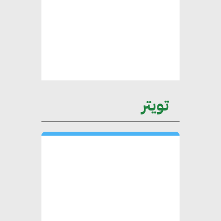
محمد الصرف : تحقيق الاستدامة
يتطلب تعاونًا وثيقًا بين جميع
الأطراف المعنية
عمرو نادر : سلاسل التوريد
تويتر
الخضراء العمود الفقري
لاستراتيجية مصر في مواجهة
التغيرات المناخية وتحقيق التنمية
المستدامة
محمد حكيم : التجاري الدولي يتلقى
طلبات متزايدة من الشركات
العقارية لاعتماد معايير دعم المباني