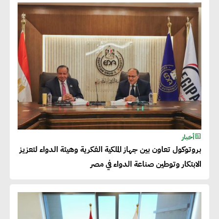
شريف الصياد : شركات عديدة
تسعى لرفع نسبة صادراتها إلى
50% من حجم إنتاجها
عصام النجار : القطاع الخاص هو
قاطرة التنمية في مصر
خالد أبو المكارم : نستهدف زيادة
أخبار
حجم الصادرات المصرية إلى 140
بروتوكول تعاون بين جهاز الملكية الفكرية وهيئة الدواء لتعزيز
مليار دولار خلال السنوات المقبلة
الابتكار وتوطين صناعة الدواء في مصر
أحمد كمال : فتح أسواق جديدة
للصادرات المصرية يتطلب الاهتمام