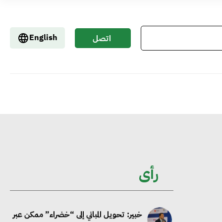
إيفل تستثمر ما يصل إلى 130 مليون جنيه
إسترليني لدعم توسع “بي إس آر” في
English
اتصل
مشروعات الطاقة المتجددة
بنا
جوجل تعلن إضافة 12 جيجاوات من
الطاقة النظيفة وتجنب انبعاث 58 مليون
طن من مكافئ ثاني أكسيد الكربون
تحالف عالمي يطلق حملة لتسريع الاعتماد
على الكهرباء المولدة من مصادر الطاقة
رأى
المتجددة بحلول 2035
خبير: تحويل المباني إلى “خضراء” ممكن عبر