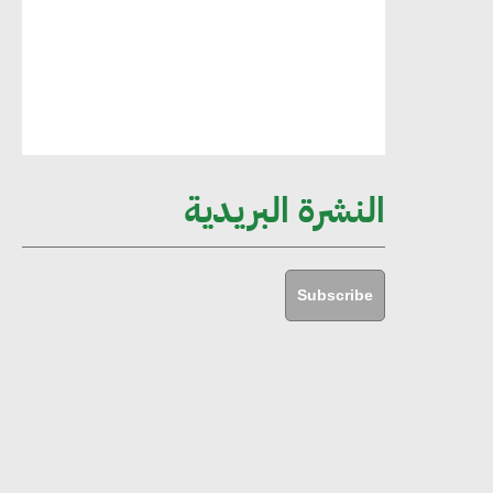
مستدامة ليس لها آثار سلبية على الأبنية
والمجتمعات
أماني عرفة : الاستدامة لم تعد خيارا بل
ضرورة أساسية لتحقيق التطور والنمو
النشرة البريدية
هشام الجمل : مصر شهدت نقلة نوعية
غير عادية في الطاقة المتجددة
Subscribe
جوج ريديل : ستفرض تعريفة على
المنتجات كثيفة الكربون المصدرة للاتحاد
الأوروبي بداية من يناير 2026