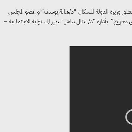
 بحضور وزيرة الدولة للسكان “د/هالة يوسف” و عضو المجلس
 دحروج” بأدارة “د/ منال ماهر” مدير المسئولية الاجتماعية –