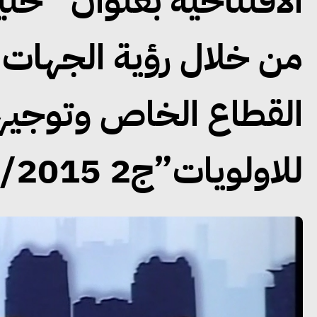
الافتتاحية بعنوان “ح
من خلال رؤية الجهات 
القطاع الخاص وتوجيهه
للاولويات”ج2 4/5/2015.