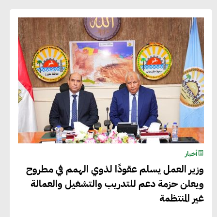
وسريعة نحو حوكمة المناخ
خبراء تنمية مستدامة : تأسيس
الاستراتيجيات بناء على المعطيات
والاحتياجات الواقعية يساعد في استدامة
المشروعات التنموية
الرئيس التنفيذي لشركة لسكيما : أطلقنا
أول برنامج معتمد لقياس الأثر البيئي
أخبار
والمجتمعي
وزير العمل يسلم عقودًا لذوي الهمم في مطروح
ويعلن حزمة دعم للتدريب والتشغيل والعمالة
ميسون علي : ضرورة تقييم الفرص المتاحة
غير المنتظمة
للتمويل المستدام للتأكد من كونها تتماشى