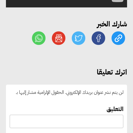
خبير: تحويل المباني إلى “خضراء”
شارك الخبر
ممكن عبر دمج التمويل
والسياسات
خبير دولي: ربط التمويل بأهداف
الاستدامة يعزز الكفاءة ويخفض
اترك تعليقا
التكاليف ويزيد ثقة المستثمرين
لن يتم نشر عنوان بريدك الإلكتروني.
الحقول الإلزامية مشار إليها بـ
إنجرد إبرل: الذكاء الاصطناعي
والحوكمة الرشيدة يعيدان تشكيل
التعليق
مستقبل الاستدامة في قطاع علوم
الحياة