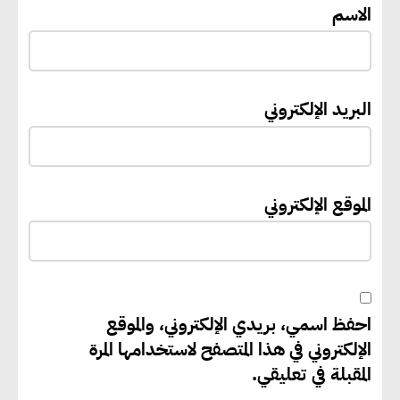
الاسم
رامي خضير يدعو الشركات لربط
رسائل الاستدامة بالاداء الفعلي
والنتائج
البريد الإلكتروني
خبير دولي: سلاسل الإمداد
منخفضة الكربون تعزز الامتثال
الموقع الإلكتروني
والتنافسية عالميًا
“وزيرة البيئة الدكتورة ياسمين
فؤاد”.. منصب رفيع يعكس المكانة
احفظ اسمي، بريدي الإلكتروني، والموقع
التي باتت تحتلها الكفاءات المصرية
الإلكتروني في هذا المتصفح لاستخدامها المرة
على الساحة الدولية
المقبلة في تعليقي.