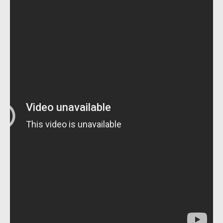
إيفل تستثمر ما يصل إلى 130
مليون جنيه إسترليني لدعم توسع
“بي إس آر” في مشروعات الطاقة
المتجددة
جوجل تعلن إضافة 12 جيجاوات
من الطاقة النظيفة وتجنب انبعاث
58 مليون طن من مكافئ ثاني
أكسيد الكربون
تحالف عالمي يطلق حملة لتسريع
الاعتماد على الكهرباء المولدة من
مصادر الطاقة المتجددة بحلول
2035