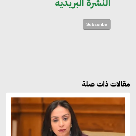
النشرة البريدية
أحمد كمال : فتح أسواق جديدة
للصادرات المصرية يتطلب الاهتمام
بالمنتجات ومراعاة المواصفات
Subscribe
العالمية
دينا الكيالي : يمكن للشركات
المساهمة في التنمية الاجتماعية
طويلة الأجل من خلال التركيز على
التعليم والبنية التحتية
مقالات ذات صلة
إيزابيل باراسرام : تطبيق القيم
الاجتماعية بطريقة فعالة سيؤدي
لرفاهية وسعادة الجميع على
كوكب الأرض