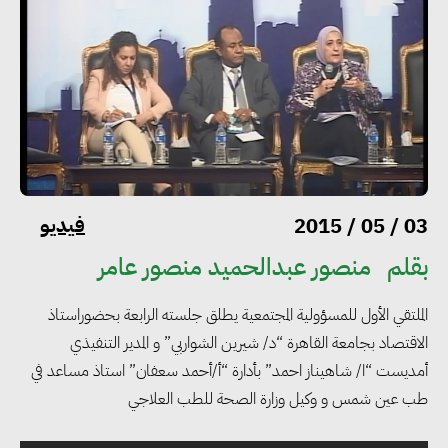
التعليم العالي: استمرار تسجيل
رغبات المرحلة الأولى.. والوزارة تدعو
الطلاب إلى سرعة التسجيل وعدم
الانتظار حتى نهاية المرحلة
رئيس الوزراء يستقبل المدير العام
فيديو
03 / 05 / 2015
لمنظمة اليونسكو
بقلم
منصور عبدالحميد منصور عامر
“القومي للأشخاص ذوي الإعاقة”
الملتقي الأول للمسؤولية المجتمعية يطلق جلسته الرابعة بحضوراستاذ
يعمل على تطوير موقعه الإلكتروني
الاقتصاد بجامعة القاهرة “د/ شيرين الشواربي” و المدير التنفيذي
ليصبح منصة رقمية متكاملة تدعم
أمديست “ا/ شاهيناز احمد” بأدارة “أ/أحمد سعفان” استاذ مساعد في
حوكمة ملف الإعاقة في مصر
طب عين شمس و وكيل وزارة الصحة للطب العلاجي