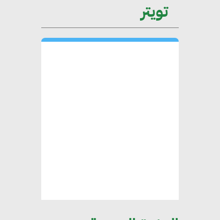
تويتر
بالاستدامة
شريف الصياد : شركات عديدة
تسعى لرفع نسبة صادراتها إلى
50% من حجم إنتاجها
عصام النجار : القطاع الخاص هو
قاطرة التنمية في مصر
خالد أبو المكارم : نستهدف زيادة
حجم الصادرات المصرية إلى 140
مليار دولار خلال السنوات المقبلة