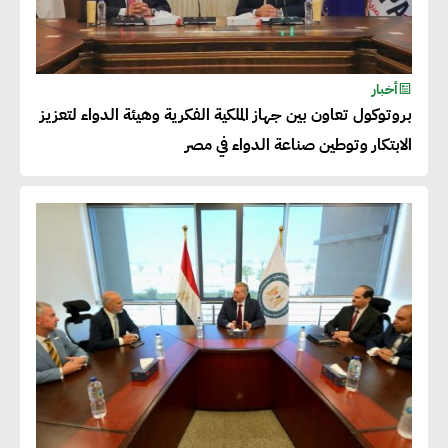
الفرص المتاحة للتمويل المستدام
للتأكد من كونها تتماشى مع المعايير
الدولية
أخبار
بروتوكول تعاون بين جهاز الملكية الفكرية وهيئة الدواء لتعزيز
الابتكار وتوطين صناعة الدواء في مصر
دينا مختار : نعمل مع الحكومات في
الإصلاح والتمويل
بشارة يؤكد على ضرورة تنفيذ
المشروعات بشكل يراعي الأثر البيئي
والاجتماعي
حزين : التمويل عنصر مهم في
مواجهة التحديات البيئية