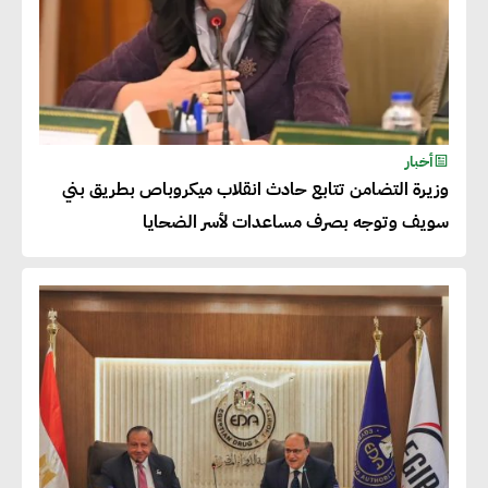
راشا القلي :ضرورة اتخاذ خطوات
جادة وسريعة نحو حوكمة المناخ
خبراء تنمية مستدامة : تأسيس
أخبار
وزيرة التضامن تتابع حادث انقلاب ميكروباص بطريق بني
الاستراتيجيات بناء على المعطيات
سويف وتوجه بصرف مساعدات لأسر الضحايا
والاحتياجات الواقعية يساعد في
استدامة المشروعات التنموية
الرئيس التنفيذي لشركة لسكيما :
أطلقنا أول برنامج معتمد لقياس
الأثر البيئي والمجتمعي
ميسون علي : ضرورة تقييم