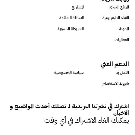
الموقع الخبري
المشاريع
مطلوبة من شركات الحديد
والأسمنت والألومنيوم حاليا
القناة التليفزيونية
الاسئلة الشائعة
المدونة
الخريطة التنموية
منية عتيقة : ثورة التحول الرقمي
الفعاليات
تخدم تحقيق أهداف التنمية
المستدامة
الدعم الفني
اتصل بنا
سياسة الخصوصية
ميرت ديدباس : المسؤولية
شروط الاستخدام
المجتمعية والاستدامة باتت شيئا
بالغ الأهمية في العصر الحالي
اشترك في نشرتنا البريدية لـ تصلك أحدث المواضيع و
الاخبار.
يمكنك الغاء الاشتراك في أي وقت
الرئيس التنفيذي لمجموعة براونلي
: المنظمات التي تحدد أهدافها