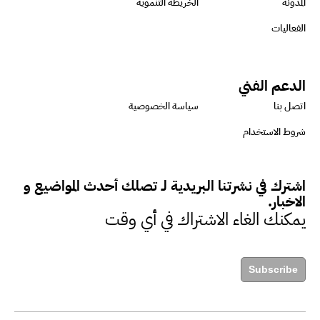
المدونة
الخريطة التنموية
الأثر البيئي والمجتمعي
الفعاليات
ميسون علي : ضرورة تقييم
الدعم الفني
الفرص المتاحة للتمويل المستدام
اتصل بنا
سياسة الخصوصية
للتأكد من كونها تتماشى مع المعايير
شروط الاستخدام
الدولية
اشترك في نشرتنا البريدية لـ تصلك أحدث المواضيع و
دينا مختار : نعمل مع الحكومات في
الاخبار.
الإصلاح والتمويل
يمكنك الغاء الاشتراك في أي وقت
بشارة يؤكد على ضرورة تنفيذ
Subscribe
المشروعات بشكل يراعي الأثر البيئي
والاجتماعي