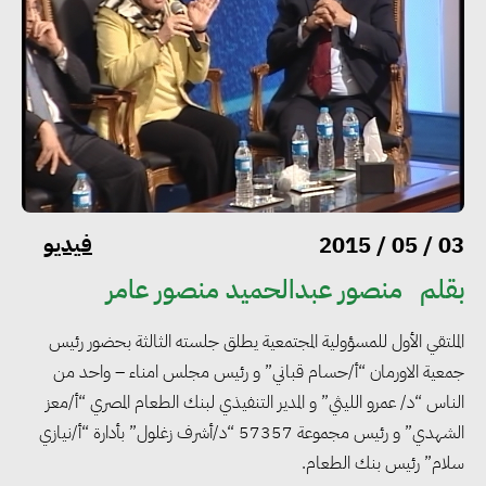
فيديو
03 / 05 / 2015
بقلم
منصور عبدالحميد منصور عامر
الملتقي الأول للمسؤولية المجتمعية يطلق جلسته الثالثة بحضور رئيس
جمعية الاورمان “أ/حسام قباني” و رئيس مجلس امناء – واحد من
الناس “د/ عمرو الليثي” و المدير التنفيذي لبنك الطعام المصري “أ/معز
الشهدي” و رئيس مجموعة 57357 “د/أشرف زغلول” بأدارة “أ/نيازي
سلام” رئيس بنك الطعام.