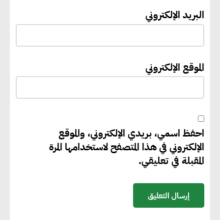
لتعزيز التنمية العمرانية وضبط
البريد الإلكتروني
النمو الحضري
إيفل تستثمر ما يصل إلى 130
الموقع الإلكتروني
مليون جنيه إسترليني لدعم توسع
“بي إس آر” في مشروعات الطاقة
المتجددة
احفظ اسمي، بريدي الإلكتروني، والموقع
جوجل تعلن إضافة 12 جيجاوات
الإلكتروني في هذا المتصفح لاستخدامها المرة
من الطاقة النظيفة وتجنب انبعاث
المقبلة في تعليقي.
58 مليون طن من مكافئ ثاني
أكسيد الكربون
تحالف عالمي يطلق حملة لتسريع