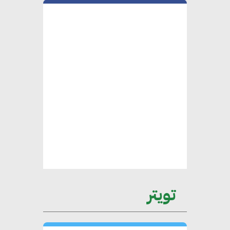
التي باتت تحتلها الكفاءات المصرية
على الساحة الدولية
محلب : المباني الخضراء إضافة
هامة للسوق المصري
محمد الصرف : تحقيق الاستدامة
يتطلب تعاونًا وثيقًا بين جميع
الأطراف المعنية
عمرو نادر : سلاسل التوريد
تويتر
الخضراء العمود الفقري
لاستراتيجية مصر في مواجهة
التغيرات المناخية وتحقيق التنمية