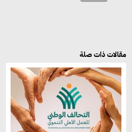
الأبنية والمجتمعات
أماني عرفة : الاستدامة لم تعد خيارا
بل ضرورة أساسية لتحقيق التطور
والنمو
مقالات ذات صلة
هشام الجمل : مصر شهدت نقلة
نوعية غير عادية في الطاقة المتجددة
جوج ريديل : ستفرض تعريفة على
المنتجات كثيفة الكربون المصدرة
للاتحاد الأوروبي بداية من يناير
2026