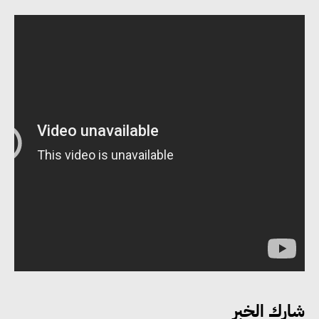
وزيرا التخطيط والبترول يبحثان
تعزيز أمن الطاقة وزيادة الإنتاج
والاستثمارات ضمن خطة التنمية
الاقتصادية لعام 2026/2027
«التضامن» تتعامل مع 552 بلاغًا
خلال يوليو.. إنقاذ كبار بلا مأوى ولم
شمل مواطن بأسرته وحماية سيدة
مسنة
شارك الخبر