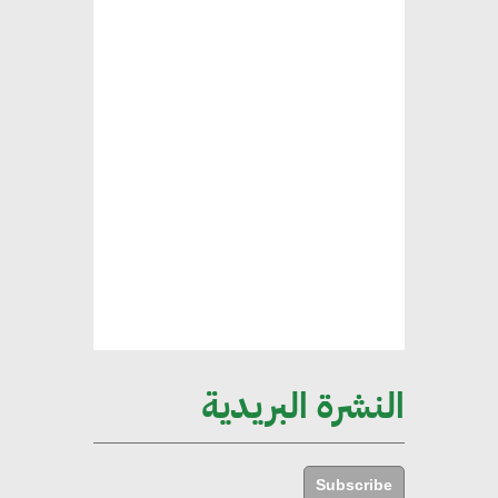
المستدامة
محمد حكيم : التجاري الدولي يتلقى
طلبات متزايدة من الشركات
العقارية لاعتماد معايير دعم المباني
الخضراء
هند فروح : قطاع التشييد والبناء
ركيزة أساسية في حجم الناتج المحلي
الإجمالي المصري
النشرة البريدية
إليني بوليخرونيادو : البنية التحتية
مستدامة ليس لها آثار سلبية على
Subscribe