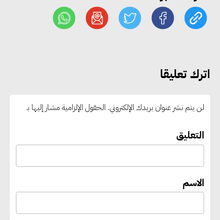
«التضامن» تطلق مبادرة «بكرة
المدرسة.. الخير في مصر» لتوفير
المستلزمات الدراسية للأسر الأولى
بالرعاية
اترك تعليقا
مصر والبرازيل تبحثان تعزيز
التجارة والاستثمارات والتعاون في
لن يتم نشر عنوان بريدك الإلكتروني.
الحقول الإلزامية مشار إليها بـ
الطاقة.. ومقترح لتحويل مصر إلى
مركز إقليمي لتموين السفن
التعليق
بالوقود منخفض الكربون
الاسم
«التنمية المحلية والبيئة» تعلن
الانتهاء من المخطط التفصيلي
لمدينتي المنيا ويوسف الصديق