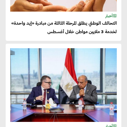
أحمد وفيق : الشركات بحاجة
للحصول على الشهادات التي تتيح
أخبار
التحالف الوطني يطلق المرحلة الثالثة من مبادرة «إيد واحدة»
لها التصدير وتؤكد التزامها
لخدمة 3 ملايين مواطن خلال أغسطس
بالاستدامة
شريف الصياد : شركات عديدة
تسعى لرفع نسبة صادراتها إلى
50% من حجم إنتاجها
عصام النجار : القطاع الخاص هو
قاطرة التنمية في مصر
خالد أبو المكارم : نستهدف زيادة
أخبار