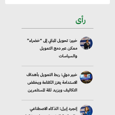
الاعتماد على الكهرباء المولدة من
مصادر الطاقة المتجددة بحلول
رأى
2035
خبير: تحويل المباني إلى “خضراء”
ممكن عبر دمج التمويل
والسياسات
خبير دولي: ربط التمويل بأهداف
الاستدامة يعزز الكفاءة ويخفض
التكاليف ويزيد ثقة المستثمرين
إنجرد إبرل: الذكاء الاصطناعي