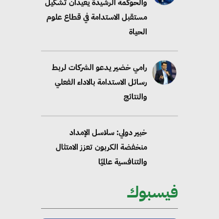
والحوكمة الرشيدة يعيدان تشكيل
مستقبل الاستدامة في قطاع علوم
الحياة
رامي خضير يدعو الشركات لربط
رسائل الاستدامة بالاداء الفعلي
والنتائج
خبير دولي: سلاسل الإمداد
منخفضة الكربون تعزز الامتثال
والتنافسية عالميًا
فيسبوك
“وزيرة البيئة الدكتورة ياسمين
فؤاد”.. منصب رفيع يعكس المكانة