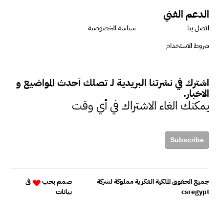
الدعم الفني
دينا مختار : نعمل مع الحكومات في
اتصل بنا
سياسة الخصوصية
الإصلاح والتمويل
شروط الاستخدام
بشارة يؤكد على ضرورة تنفيذ
اشترك في نشرتنا البريدية لـ تصلك أحدث المواضيع و
المشروعات بشكل يراعي الأثر البيئي
الاخبار.
والاجتماعي
يمكنك الغاء الاشتراك في أي وقت
حزين : التمويل عنصر مهم في
Subscribe
مواجهة التحديات البيئية
جميع الحقوق الملكية الفكرية مملوكة لشركة
صمم بحب
في
داليا عبد القادر: التركيز على
csregypt
بيانات
الاقتصاد منخفض الكربون أصبح
ضرورة ملحة في الوقت الحالي