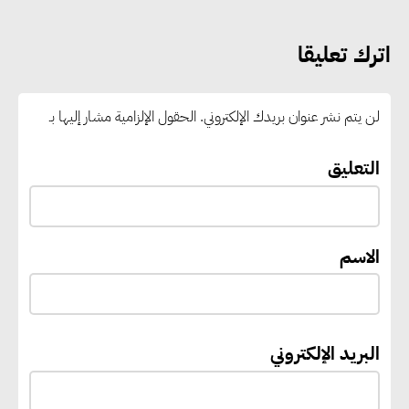
الانتظار حتى نهاية المرحلة
اترك تعليقا
رئيس الوزراء يستقبل المدير العام
لمنظمة اليونسكو
لن يتم نشر عنوان بريدك الإلكتروني.
الحقول الإلزامية مشار إليها بـ
“القومي للأشخاص ذوي الإعاقة”
التعليق
يعمل على تطوير موقعه الإلكتروني
ليصبح منصة رقمية متكاملة تدعم
حوكمة ملف الإعاقة في مصر
الاسم
إيفل تستثمر ما يصل إلى 130
مليون جنيه إسترليني لدعم توسع
البريد الإلكتروني
“بي إس آر” في مشروعات الطاقة
المتجددة