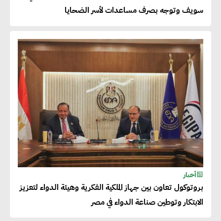
سويف وتوجه بصرف مساعدات لأسر الضحايا
50% من حجم إنتاجها
عصام النجار : القطاع الخاص هو
قاطرة التنمية في مصر
خالد أبو المكارم : نستهدف زيادة
حجم الصادرات المصرية إلى 140
مليار دولار خلال السنوات المقبلة
أحمد كمال : فتح أسواق جديدة
أخبار
للصادرات المصرية يتطلب الاهتمام
بروتوكول تعاون بين جهاز الملكية الفكرية وهيئة الدواء لتعزيز
بالمنتجات ومراعاة المواصفات
الابتكار وتوطين صناعة الدواء في مصر
العالمية