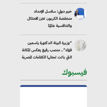
خبير دولي: سلاسل الإمداد
منخفضة الكربون تعزز الامتثال
والتنافسية عالميًا
“وزيرة البيئة الدكتورة ياسمين
فؤاد”.. منصب رفيع يعكس المكانة
التي باتت تحتلها الكفاءات المصرية
على الساحة الدولية
فيسبوك
محلب : المباني الخضراء إضافة
هامة للسوق المصري
محمد الصرف : تحقيق الاستدامة