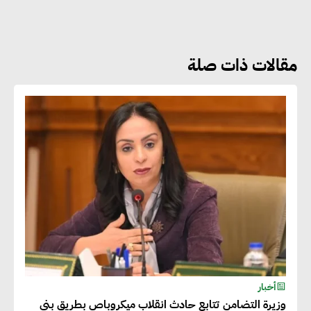
نوعية غير عادية في الطاقة المتجددة
مقالات ذات صلة
جوج ريديل : ستفرض تعريفة على
المنتجات كثيفة الكربون المصدرة
للاتحاد الأوروبي بداية من يناير
2026
أحمد وفيق : الشركات بحاجة
للحصول على الشهادات التي تتيح
لها التصدير وتؤكد التزامها
بالاستدامة
شريف الصياد : شركات عديدة
أخبار
وزيرة التضامن تتابع حادث انقلاب ميكروباص بطريق بني
تسعى لرفع نسبة صادراتها إلى