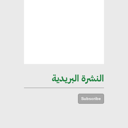
هند فروح : قطاع التشييد والبناء
ركيزة أساسية في حجم الناتج المحلي
الإجمالي المصري
إليني بوليخرونيادو : البنية التحتية
مستدامة ليس لها آثار سلبية على
الأبنية والمجتمعات
النشرة البريدية
أماني عرفة : الاستدامة لم تعد خيارا
بل ضرورة أساسية لتحقيق التطور
Subscribe
والنمو
هشام الجمل : مصر شهدت نقلة