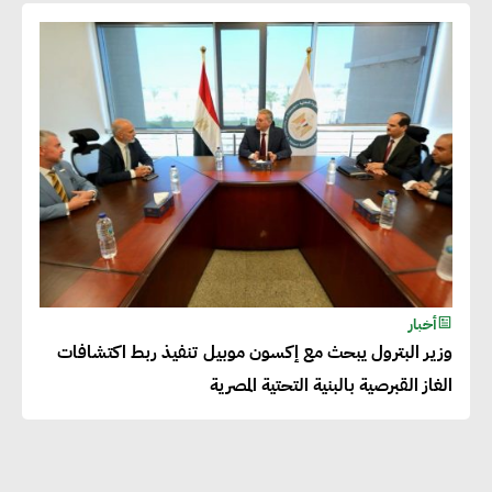
دينا الكيالي : يمكن للشركات
المساهمة في التنمية الاجتماعية
طويلة الأجل من خلال التركيز على
التعليم والبنية التحتية
إيزابيل باراسرام : تطبيق القيم
الاجتماعية بطريقة فعالة سيؤدي
لرفاهية وسعادة الجميع على
أخبار
كوكب الأرض
وزير البترول يبحث مع إكسون موبيل تنفيذ ربط اكتشافات
الغاز القبرصية بالبنية التحتية المصرية
راشا القلي :ضرورة اتخاذ خطوات
جادة وسريعة نحو حوكمة المناخ