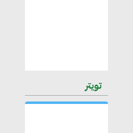
يتطلب تعاونًا وثيقًا بين جميع
الأطراف المعنية
عمرو نادر : سلاسل التوريد
الخضراء العمود الفقري
لاستراتيجية مصر في مواجهة
التغيرات المناخية وتحقيق التنمية
المستدامة
تويتر
محمد حكيم : التجاري الدولي يتلقى
طلبات متزايدة من الشركات
العقارية لاعتماد معايير دعم المباني
الخضراء