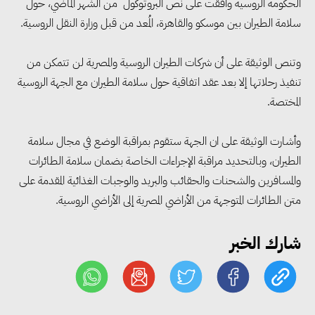
الحكومة الروسية وافقت على نص البروتوكول من الشهر الماضي، حول
سلامة الطيران بين موسكو والقاهرة، المُعد من قبل وزارة النقل الروسية.
وتنص الوثيقة على أن شركات الطيران الروسية والمصرية لن تتمكن من
مجلس الوزراء: تراجع معدل
تنفيذ رحلاتها إلا بعد عقد اتفاقية حول سلامة الطيران مع الجهة الروسية
البطالة في مصر إلى 5.8% خلال
المختصة.
الربع الثاني من 2026
وأشارت الوثيقة على ان الجهة ستقوم بمراقبة الوضع في مجال سلامة
الطيران، وبالتحديد مراقبة الإجراءات الخاصة بضمان سلامة الطائرات
وزير الصناعة يبحث مع البرازيل و
والمسافرين والشحنات والحقائب والبريد والوجبات الغذائية المقدمة على
الصين تعزيز الشراكات الصناعية
متن الطائرات المتوجهة من الأراضي المصرية إلى الأراضي الروسية.
وجذب استثمارات جديدة إلى مصر
شارك الخبر
التعليم العالي: استمرار تسجيل
رغبات المرحلة الأولى.. والوزارة تدعو
الطلاب إلى سرعة التسجيل وعدم