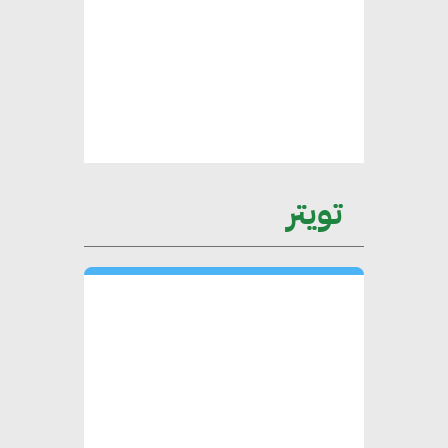
عمرو نادر : سلاسل التوريد
الخضراء العمود الفقري
لاستراتيجية مصر في مواجهة
التغيرات المناخية وتحقيق التنمية
المستدامة
تويتر
محمد حكيم : التجاري الدولي يتلقى
طلبات متزايدة من الشركات
العقارية لاعتماد معايير دعم المباني
الخضراء
هند فروح : قطاع التشييد والبناء
ركيزة أساسية في حجم الناتج المحلي