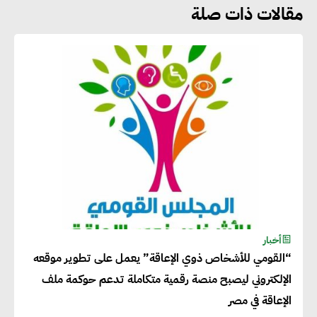
مقالات ذات صلة
جوج ريديل : ستفرض تعريفة على
المنتجات كثيفة الكربون المصدرة
للاتحاد الأوروبي بداية من يناير
2026
أحمد وفيق : الشركات بحاجة
للحصول على الشهادات التي تتيح
لها التصدير وتؤكد التزامها
بالاستدامة
شريف الصياد : شركات عديدة
أخبار
“القومي للأشخاص ذوي الإعاقة” يعمل على تطوير موقعه
تسعى لرفع نسبة صادراتها إلى
الإلكتروني ليصبح منصة رقمية متكاملة تدعم حوكمة ملف
50% من حجم إنتاجها
الإعاقة في مصر