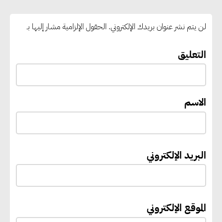
التنمية المستدامة حتى 2027
لن يتم نشر عنوان بريدك الإلكتروني.
الحقول الإلزامية مشار إليها بـ
وزير النقل يدشن 10 ميني باصات
لربط حدائق وزهرة العاصمة
التعليق
بمحطة القطار الكهربائي الخفيف..
وأكتا تحقق 101.4 مليون جنيه
أرباحًا
الاسم
إيفل تستثمر ما يصل إلى 130
مليون جنيه إسترليني لدعم توسع
البريد الإلكتروني
“بي إس آر” في مشروعات الطاقة
المتجددة
الموقع الإلكتروني
جوجل تعلن إضافة 12 جيجاوات