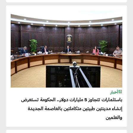
عصام النجار : القطاع الخاص هو
قاطرة التنمية في مصر
خالد أبو المكارم : نستهدف زيادة
حجم الصادرات المصرية إلى 140
مليار دولار خلال السنوات المقبلة
أحمد كمال : فتح أسواق جديدة
للصادرات المصرية يتطلب الاهتمام
أخبار
بالمنتجات ومراعاة المواصفات
باستثمارات تتجاوز 5 مليارات دولار.. الحكومة تستعرض
العالمية
إنشاء مدينتين طبيتين متكاملتين بالعاصمة الجديدة
والعلمين
دينا الكيالي : يمكن للشركات