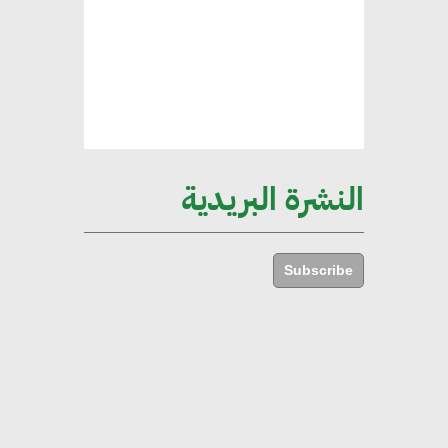
الإجمالي المصري
إليني بوليخرونيادو : البنية التحتية
مستدامة ليس لها آثار سلبية على
الأبنية والمجتمعات
النشرة البريدية
أماني عرفة : الاستدامة لم تعد خيارا
بل ضرورة أساسية لتحقيق التطور
Subscribe
والنمو
هشام الجمل : مصر شهدت نقلة
نوعية غير عادية في الطاقة المتجددة