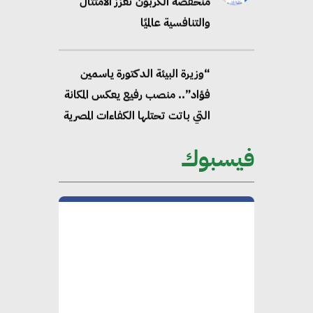
منخفضة الكربون تعزز الامتثال
والتنافسية عالميًا
“وزيرة البيئة الدكتورة ياسمين
فؤاد”.. منصب رفيع يعكس المكانة
التي باتت تحتلها الكفاءات المصرية
على الساحة الدولية
فيسبوك
محلب : المباني الخضراء إضافة
هامة للسوق المصري
محمد الصرف : تحقيق الاستدامة
يتطلب تعاونًا وثيقًا بين جميع
الأطراف المعنية