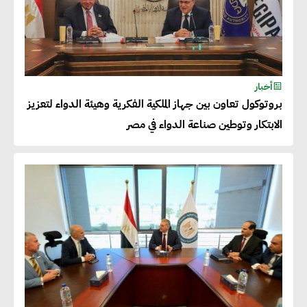
عصام النجار : القطاع الخاص هو
قاطرة التنمية في مصر
خالد أبو المكارم : نستهدف زيادة
أخبار
حجم الصادرات المصرية إلى 140
بروتوكول تعاون بين جهاز الملكية الفكرية وهيئة الدواء لتعزيز
مليار دولار خلال السنوات المقبلة
الابتكار وتوطين صناعة الدواء في مصر
أحمد كمال : فتح أسواق جديدة
للصادرات المصرية يتطلب الاهتمام
بالمنتجات ومراعاة المواصفات
العالمية
دينا الكيالي : يمكن للشركات
المساهمة في التنمية الاجتماعية