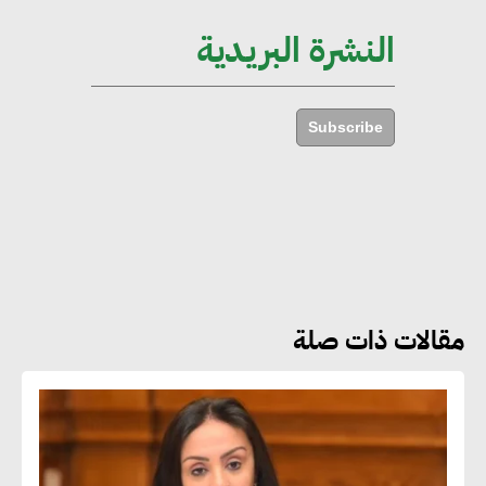
الإجمالي المصري
النشرة البريدية
إليني بوليخرونيادو : البنية التحتية
مستدامة ليس لها آثار سلبية على
Subscribe
الأبنية والمجتمعات
أماني عرفة : الاستدامة لم تعد خيارا
بل ضرورة أساسية لتحقيق التطور
والنمو
مقالات ذات صلة
هشام الجمل : مصر شهدت نقلة
نوعية غير عادية في الطاقة المتجددة
جوج ريديل : ستفرض تعريفة على