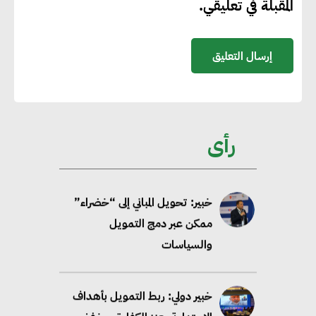
المقبلة في تعليقي.
58 مليون طن من مكافئ ثاني
أكسيد الكربون
تحالف عالمي يطلق حملة لتسريع
الاعتماد على الكهرباء المولدة من
مصادر الطاقة المتجددة بحلول
رأى
2035
خبير: تحويل المباني إلى “خضراء”
ممكن عبر دمج التمويل
والسياسات
خبير دولي: ربط التمويل بأهداف