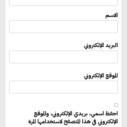
لمنظمة اليونسكو
الاسم
“القومي للأشخاص ذوي الإعاقة”
يعمل على تطوير موقعه الإلكتروني
ليصبح منصة رقمية متكاملة تدعم
البريد الإلكتروني
حوكمة ملف الإعاقة في مصر
إيفل تستثمر ما يصل إلى 130
الموقع الإلكتروني
مليون جنيه إسترليني لدعم توسع
“بي إس آر” في مشروعات الطاقة
المتجددة
احفظ اسمي، بريدي الإلكتروني، والموقع
جوجل تعلن إضافة 12 جيجاوات
الإلكتروني في هذا المتصفح لاستخدامها المرة
من الطاقة النظيفة وتجنب انبعاث