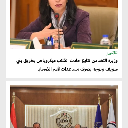
المنتجات كثيفة الكربون المصدرة
للاتحاد الأوروبي بداية من يناير
2026
أحمد وفيق : الشركات بحاجة
للحصول على الشهادات التي تتيح
أخبار
وزيرة التضامن تتابع حادث انقلاب ميكروباص بطريق بني
لها التصدير وتؤكد التزامها
سويف وتوجه بصرف مساعدات لأسر الضحايا
بالاستدامة
شريف الصياد : شركات عديدة
تسعى لرفع نسبة صادراتها إلى
50% من حجم إنتاجها