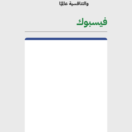
والتنافسية عالميًا
فيسبوك
“وزيرة البيئة الدكتورة ياسمين
فؤاد”.. منصب رفيع يعكس المكانة
التي باتت تحتلها الكفاءات المصرية
على الساحة الدولية
محلب : المباني الخضراء إضافة
هامة للسوق المصري
محمد الصرف : تحقيق الاستدامة
يتطلب تعاونًا وثيقًا بين جميع
الأطراف المعنية