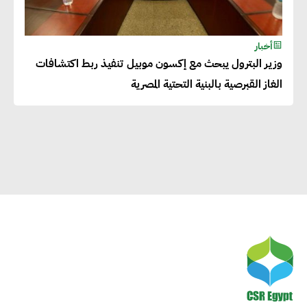
طويلة الأجل من خلال التركيز على
التعليم والبنية التحتية
أخبار
وزير البترول يبحث مع إكسون موبيل تنفيذ ربط اكتشافات
إيزابيل باراسرام : تطبيق القيم
الغاز القبرصية بالبنية التحتية المصرية
الاجتماعية بطريقة فعالة سيؤدي
لرفاهية وسعادة الجميع على
كوكب الأرض
راشا القلي :ضرورة اتخاذ خطوات
جادة وسريعة نحو حوكمة المناخ
خبراء تنمية مستدامة : تأسيس
الاستراتيجيات بناء على المعطيات
والاحتياجات الواقعية يساعد في