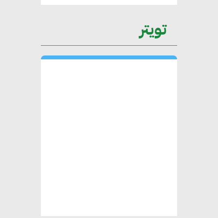
عمرو نادر : سلاسل التوريد
تويتر
الخضراء العمود الفقري
لاستراتيجية مصر في مواجهة
التغيرات المناخية وتحقيق التنمية
المستدامة
محمد حكيم : التجاري الدولي يتلقى
طلبات متزايدة من الشركات
العقارية لاعتماد معايير دعم المباني
الخضراء
هند فروح : قطاع التشييد والبناء
ركيزة أساسية في حجم الناتج المحلي