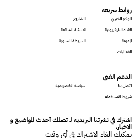
استدامة المشروعات التنموية
روابط سريعة
الموقع الخبري
المشاريع
الرئيس التنفيذي لشركة لسكيما :
القناة التليفزيونية
الاسئلة الشائعة
أطلقنا أول برنامج معتمد لقياس
المدونة
الخريطة التنموية
الأثر البيئي والمجتمعي
الفعاليات
ميسون علي : ضرورة تقييم
الدعم الفني
الفرص المتاحة للتمويل المستدام
اتصل بنا
سياسة الخصوصية
للتأكد من كونها تتماشى مع المعايير
شروط الاستخدام
الدولية
اشترك في نشرتنا البريدية لـ تصلك أحدث المواضيع و
دينا مختار : نعمل مع الحكومات في
الاخبار.
الإصلاح والتمويل
يمكنك الغاء الاشتراك في أي وقت