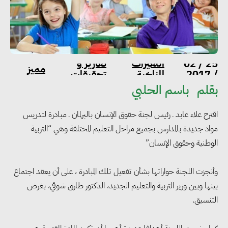
التغيرات
تقارير و
م
25 / 02
مميز
/ 2017
المناخية
تحقيقات
ا
بقلم
باسم الحلبي
اقترح علاء عابد ـ رئيس لجنة حقوق الإنسان بالبرلمان ـ مبادرة لتدريس
مواد جديدة بالمدارس بجميع مراحل التعليم المختلفة وهي “التربية
الوطنية وحقوق الإنسان”
وأنجزت اللجنة حواراتها بشأن تفعيل تلك المبادرة ، على أن يعقد اجتماع
بينها وبين وزير التربية والتعليم الجديد، الدكتور طارق شوقي، بغرض
التنسيق.