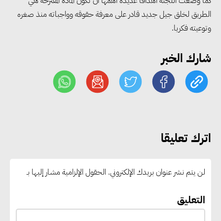
كما وضعت اللجنة أهدافا عديدة أهمها أن تكون المادة المقترحة هي
مجلس الوزراء: تراجع معدل
الطريق لخلق جيل جديد قادر على معرفة حقوقه وواجباته منذ صغره
البطالة في مصر إلى 5.8% خلال
وتوعيته فكريا.
الربع الثاني من 2026
شارك الخبر
وزير الصناعة يبحث مع البرازيل و
الصين تعزيز الشراكات الصناعية
وجذب استثمارات جديدة إلى مصر
التعليم العالي: استمرار تسجيل
اترك تعليقا
رغبات المرحلة الأولى.. والوزارة تدعو
الطلاب إلى سرعة التسجيل وعدم
لن يتم نشر عنوان بريدك الإلكتروني.
الحقول الإلزامية مشار إليها بـ
الانتظار حتى نهاية المرحلة
التعليق
رئيس الوزراء يستقبل المدير العام