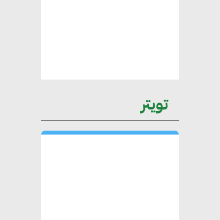
محمد الصرف : تحقيق الاستدامة
يتطلب تعاونًا وثيقًا بين جميع
الأطراف المعنية
عمرو نادر : سلاسل التوريد
تويتر
الخضراء العمود الفقري
لاستراتيجية مصر في مواجهة
التغيرات المناخية وتحقيق التنمية
المستدامة
محمد حكيم : التجاري الدولي يتلقى
طلبات متزايدة من الشركات
العقارية لاعتماد معايير دعم المباني