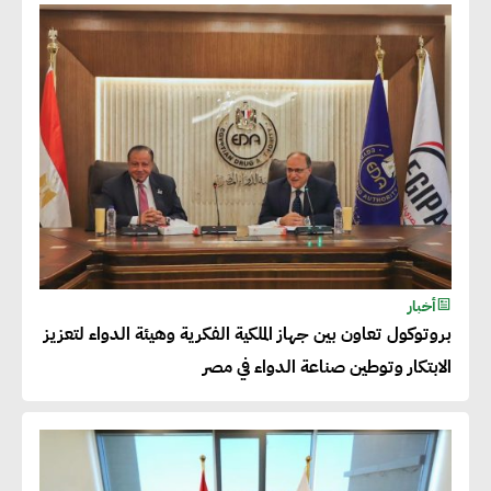
شريف الصياد : شركات عديدة
تسعى لرفع نسبة صادراتها إلى
50% من حجم إنتاجها
عصام النجار : القطاع الخاص هو
قاطرة التنمية في مصر
خالد أبو المكارم : نستهدف زيادة
أخبار
حجم الصادرات المصرية إلى 140
بروتوكول تعاون بين جهاز الملكية الفكرية وهيئة الدواء لتعزيز
مليار دولار خلال السنوات المقبلة
الابتكار وتوطين صناعة الدواء في مصر
أحمد كمال : فتح أسواق جديدة
للصادرات المصرية يتطلب الاهتمام