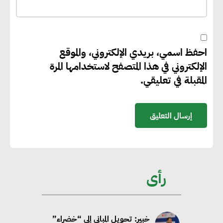
“بي إس آر” في مشروعات الطاقة
المتجددة
احفظ اسمي، بريدي الإلكتروني، والموقع
جوجل تعلن إضافة 12 جيجاوات
الإلكتروني في هذا المتصفح لاستخدامها المرة
من الطاقة النظيفة وتجنب انبعاث
المقبلة في تعليقي.
58 مليون طن من مكافئ ثاني
أكسيد الكربون
تحالف عالمي يطلق حملة لتسريع
الاعتماد على الكهرباء المولدة من
مصادر الطاقة المتجددة بحلول
رأى
2035
خبير: تحويل المباني إلى “خضراء”