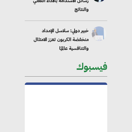
رسائل الاستدامة بالاداء الفعلي
والنتائج
خبير دولي: سلاسل الإمداد
منخفضة الكربون تعزز الامتثال
والتنافسية عالميًا
فيسبوك
“وزيرة البيئة الدكتورة ياسمين
فؤاد”.. منصب رفيع يعكس المكانة
التي باتت تحتلها الكفاءات المصرية
على الساحة الدولية
محلب : المباني الخضراء إضافة
هامة للسوق المصري