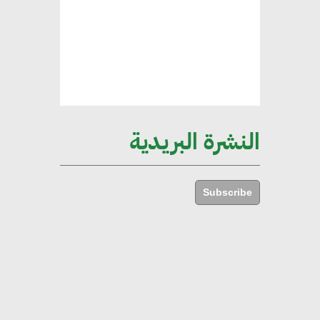
الخضراء
هند فروح : قطاع التشييد والبناء
ركيزة أساسية في حجم الناتج المحلي
الإجمالي المصري
النشرة البريدية
إليني بوليخرونيادو : البنية التحتية
مستدامة ليس لها آثار سلبية على
Subscribe
الأبنية والمجتمعات
أماني عرفة : الاستدامة لم تعد خيارا
بل ضرورة أساسية لتحقيق التطور
والنمو