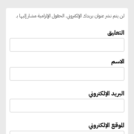
رغبات المرحلة الأولى.. والوزارة تدعو
الطلاب إلى سرعة التسجيل وعدم
لن يتم نشر عنوان بريدك الإلكتروني.
الحقول الإلزامية مشار إليها بـ
الانتظار حتى نهاية المرحلة
التعليق
رئيس الوزراء يستقبل المدير العام
لمنظمة اليونسكو
الاسم
“القومي للأشخاص ذوي الإعاقة”
يعمل على تطوير موقعه الإلكتروني
ليصبح منصة رقمية متكاملة تدعم
البريد الإلكتروني
حوكمة ملف الإعاقة في مصر
إيفل تستثمر ما يصل إلى 130
الموقع الإلكتروني
مليون جنيه إسترليني لدعم توسع