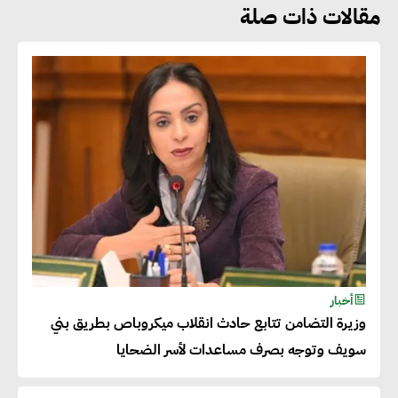
مقالات ذات صلة
هشام الجمل : مصر شهدت نقلة
نوعية غير عادية في الطاقة المتجددة
جوج ريديل : ستفرض تعريفة على
المنتجات كثيفة الكربون المصدرة
للاتحاد الأوروبي بداية من يناير
2026
أحمد وفيق : الشركات بحاجة
للحصول على الشهادات التي تتيح
أخبار
وزيرة التضامن تتابع حادث انقلاب ميكروباص بطريق بني
لها التصدير وتؤكد التزامها
سويف وتوجه بصرف مساعدات لأسر الضحايا
بالاستدامة