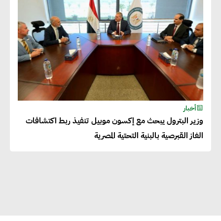
بالمنتجات ومراعاة المواصفات
العالمية
دينا الكيالي : يمكن للشركات
المساهمة في التنمية الاجتماعية
طويلة الأجل من خلال التركيز على
التعليم والبنية التحتية
أخبار
وزير البترول يبحث مع إكسون موبيل تنفيذ ربط اكتشافات
إيزابيل باراسرام : تطبيق القيم
الغاز القبرصية بالبنية التحتية المصرية
الاجتماعية بطريقة فعالة سيؤدي
لرفاهية وسعادة الجميع على
كوكب الأرض
راشا القلي :ضرورة اتخاذ خطوات