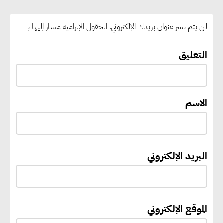
تراخيص التدوير وتعزيز الاقتصاد
الدائري
لن يتم نشر عنوان بريدك الإلكتروني.
الحقول الإلزامية مشار إليها بـ
3 وزارات تتوافق على منظومة
التعليق
وطنية للإدارة المستدامة للمياه في
الصناعة وتوطين تقنيات إعادة
الاستخدام
الاسم
إيفل تستثمر ما يصل إلى 130
مليون جنيه إسترليني لدعم توسع
البريد الإلكتروني
“بي إس آر” في مشروعات الطاقة
المتجددة
الموقع الإلكتروني
جوجل تعلن إضافة 12 جيجاوات