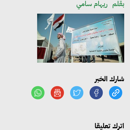
بقلم
ريهام سامي
غير المنتظمة
131 ألف مستفيد من أنشطة
وحدات السكان خلال يوليو..
ووزارة التنمية المحلية تحقق 71%
من مستهدفات خطة 2026
وزيرا الصحة والإنتاج الحربي
شارك الخبر
يبحثان تسريع تنفيذ المشروعات
الصحية القومية
التنمية المحلية والبيئة تبحث مع
الصناعات الكيماوية تسريع
اترك تعليقا