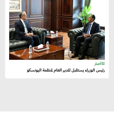
المساهمة في التنمية الاجتماعية
طويلة الأجل من خلال التركيز على
التعليم والبنية التحتية
إيزابيل باراسرام : تطبيق القيم
الاجتماعية بطريقة فعالة سيؤدي
لرفاهية وسعادة الجميع على
كوكب الأرض
أخبار
رئيس الوزراء يستقبل المدير العام لمنظمة اليونسكو
راشا القلي :ضرورة اتخاذ خطوات
جادة وسريعة نحو حوكمة المناخ
خبراء تنمية مستدامة : تأسيس
الاستراتيجيات بناء على المعطيات