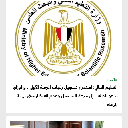
عصام النجار : القطاع الخاص هو
قاطرة التنمية في مصر
خالد أبو المكارم : نستهدف زيادة
حجم الصادرات المصرية إلى 140
مليار دولار خلال السنوات المقبلة
أحمد كمال : فتح أسواق جديدة
أخبار
للصادرات المصرية يتطلب الاهتمام
التعليم العالي: استمرار تسجيل رغبات المرحلة الأولى.. والوزارة
بالمنتجات ومراعاة المواصفات
تدعو الطلاب إلى سرعة التسجيل وعدم الانتظار حتى نهاية
العالمية
المرحلة
دينا الكيالي : يمكن للشركات