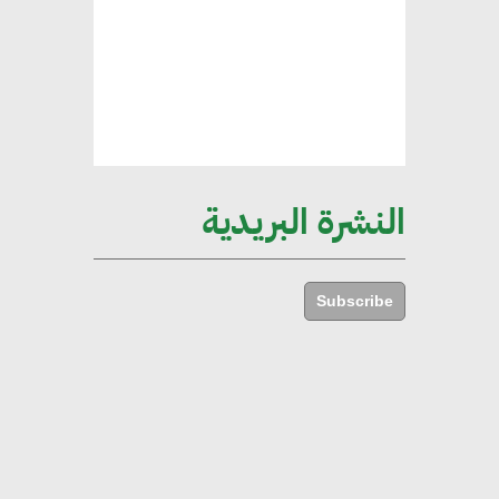
الإجمالي المصري
إليني بوليخرونيادو : البنية التحتية
مستدامة ليس لها آثار سلبية على
الأبنية والمجتمعات
النشرة البريدية
أماني عرفة : الاستدامة لم تعد خيارا
بل ضرورة أساسية لتحقيق التطور
Subscribe
والنمو
هشام الجمل : مصر شهدت نقلة
نوعية غير عادية في الطاقة المتجددة