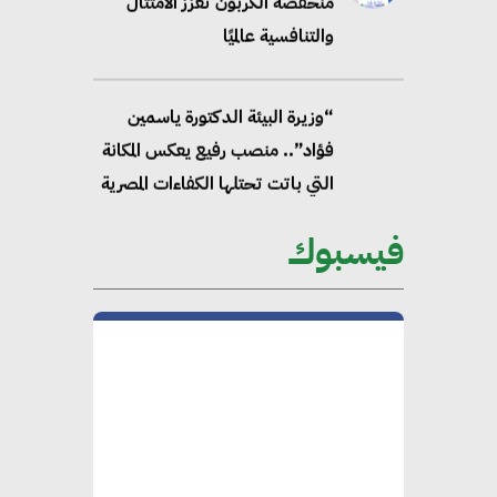
منخفضة الكربون تعزز الامتثال
والتنافسية عالميًا
“وزيرة البيئة الدكتورة ياسمين
فؤاد”.. منصب رفيع يعكس المكانة
التي باتت تحتلها الكفاءات المصرية
على الساحة الدولية
فيسبوك
محلب : المباني الخضراء إضافة
هامة للسوق المصري
محمد الصرف : تحقيق الاستدامة
يتطلب تعاونًا وثيقًا بين جميع
الأطراف المعنية