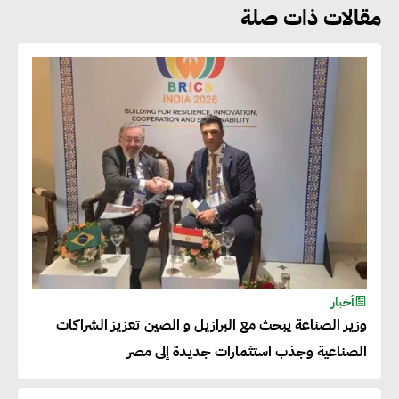
مقالات ذات صلة
جوج ريديل : ستفرض تعريفة على
المنتجات كثيفة الكربون المصدرة
للاتحاد الأوروبي بداية من يناير
2026
أحمد وفيق : الشركات بحاجة
للحصول على الشهادات التي تتيح
لها التصدير وتؤكد التزامها
بالاستدامة
شريف الصياد : شركات عديدة
أخبار
وزير الصناعة يبحث مع البرازيل و الصين تعزيز الشراكات
تسعى لرفع نسبة صادراتها إلى
الصناعية وجذب استثمارات جديدة إلى مصر
50% من حجم إنتاجها