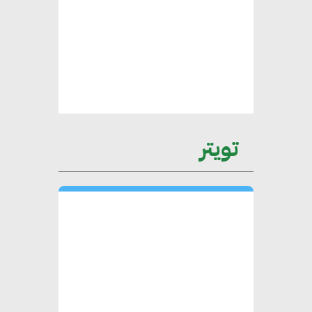
عمرو نادر : سلاسل التوريد
الخضراء العمود الفقري
لاستراتيجية مصر في مواجهة
التغيرات المناخية وتحقيق التنمية
المستدامة
تويتر
محمد حكيم : التجاري الدولي يتلقى
طلبات متزايدة من الشركات
العقارية لاعتماد معايير دعم المباني
الخضراء
هند فروح : قطاع التشييد والبناء
ركيزة أساسية في حجم الناتج المحلي