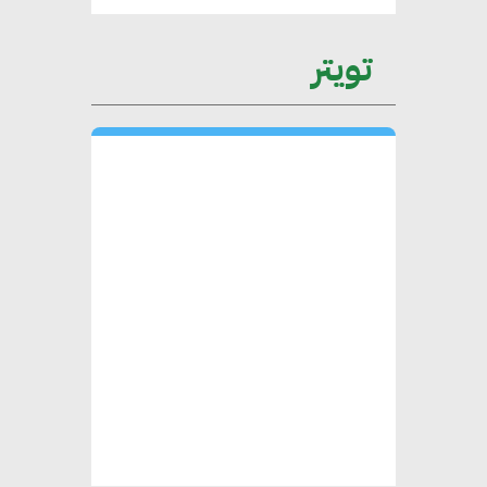
عمرو نادر : سلاسل التوريد
تويتر
الخضراء العمود الفقري
لاستراتيجية مصر في مواجهة
التغيرات المناخية وتحقيق التنمية
المستدامة
محمد حكيم : التجاري الدولي يتلقى
طلبات متزايدة من الشركات
العقارية لاعتماد معايير دعم المباني
الخضراء
هند فروح : قطاع التشييد والبناء
ركيزة أساسية في حجم الناتج المحلي