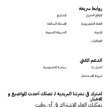
استدامة المشروعات التنموية
روابط سريعة
الموقع الخبري
المشاريع
الرئيس التنفيذي لشركة لسكيما :
القناة التليفزيونية
الاسئلة الشائعة
أطلقنا أول برنامج معتمد لقياس
المدونة
الخريطة التنموية
الأثر البيئي والمجتمعي
الفعاليات
ميسون علي : ضرورة تقييم
الدعم الفني
الفرص المتاحة للتمويل المستدام
اتصل بنا
سياسة الخصوصية
للتأكد من كونها تتماشى مع المعايير
شروط الاستخدام
الدولية
اشترك في نشرتنا البريدية لـ تصلك أحدث المواضيع و
دينا مختار : نعمل مع الحكومات في
الاخبار.
الإصلاح والتمويل
يمكنك الغاء الاشتراك في أي وقت