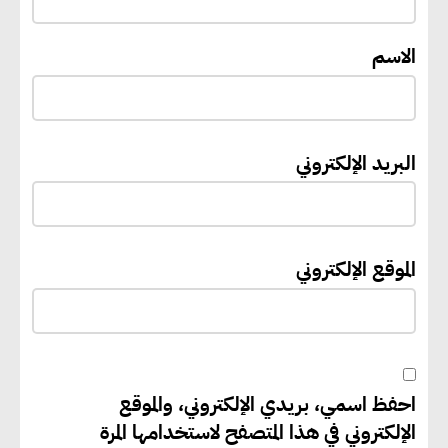
الاسم
«التنمية المحلية والبيئة» تعلن
الانتهاء من المخطط التفصيلي
لمدينتي المنيا ويوسف الصديق
لتعزيز التنمية العمرانية وضبط
البريد الإلكتروني
النمو الحضري
إيفل تستثمر ما يصل إلى 130
الموقع الإلكتروني
مليون جنيه إسترليني لدعم توسع
“بي إس آر” في مشروعات الطاقة
المتجددة
احفظ اسمي، بريدي الإلكتروني، والموقع
جوجل تعلن إضافة 12 جيجاوات
الإلكتروني في هذا المتصفح لاستخدامها المرة
من الطاقة النظيفة وتجنب انبعاث