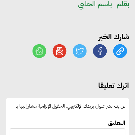
بقلم
باسم الحلبي
خلال يوليو.. إنقاذ كبار بلا مأوى ولم
شمل مواطن بأسرته وحماية سيدة
مسنة
شارك الخبر
«التضامن» تطلق مبادرة «بكرة
المدرسة.. الخير في مصر» لتوفير
المستلزمات الدراسية للأسر الأولى
بالرعاية
اترك تعليقا
مصر والبرازيل تبحثان تعزيز
التجارة والاستثمارات والتعاون في
لن يتم نشر عنوان بريدك الإلكتروني.
الحقول الإلزامية مشار إليها بـ
الطاقة.. ومقترح لتحويل مصر إلى
مركز إقليمي لتموين السفن
التعليق
بالوقود منخفض الكربون