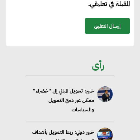
المقبلة في تعليقي.
58 مليون طن من مكافئ ثاني
أكسيد الكربون
تحالف عالمي يطلق حملة لتسريع
الاعتماد على الكهرباء المولدة من
مصادر الطاقة المتجددة بحلول
رأى
2035
خبير: تحويل المباني إلى “خضراء”
ممكن عبر دمج التمويل
والسياسات
خبير دولي: ربط التمويل بأهداف