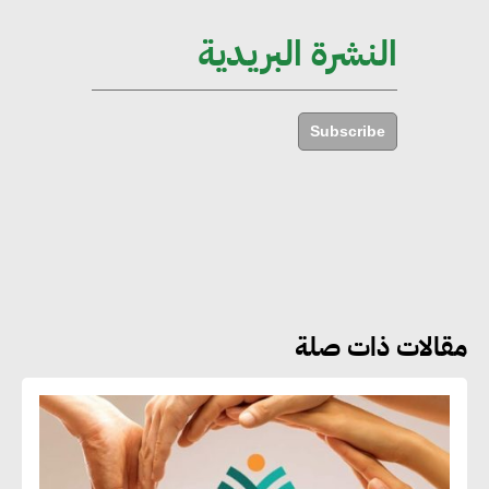
الإجمالي المصري
النشرة البريدية
إليني بوليخرونيادو : البنية التحتية
مستدامة ليس لها آثار سلبية على
Subscribe
الأبنية والمجتمعات
أماني عرفة : الاستدامة لم تعد خيارا
بل ضرورة أساسية لتحقيق التطور
والنمو
مقالات ذات صلة
هشام الجمل : مصر شهدت نقلة
نوعية غير عادية في الطاقة المتجددة
جوج ريديل : ستفرض تعريفة على