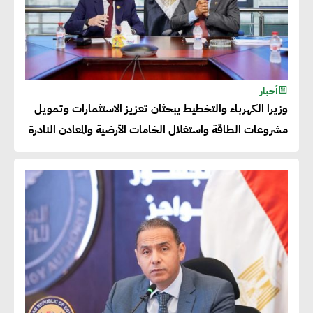
عصام النجار : القطاع الخاص هو
قاطرة التنمية في مصر
خالد أبو المكارم : نستهدف زيادة
أخبار
حجم الصادرات المصرية إلى 140
وزيرا الكهرباء والتخطيط يبحثان تعزيز الاستثمارات وتمويل
مليار دولار خلال السنوات المقبلة
مشروعات الطاقة واستغلال الخامات الأرضية والمعادن النادرة
أحمد كمال : فتح أسواق جديدة
للصادرات المصرية يتطلب الاهتمام
بالمنتجات ومراعاة المواصفات
العالمية
دينا الكيالي : يمكن للشركات
المساهمة في التنمية الاجتماعية