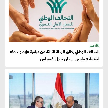
المنتجات كثيفة الكربون المصدرة
للاتحاد الأوروبي بداية من يناير
2026
أحمد وفيق : الشركات بحاجة
للحصول على الشهادات التي تتيح
أخبار
التحالف الوطني يطلق المرحلة الثالثة من مبادرة «إيد واحدة»
لها التصدير وتؤكد التزامها
لخدمة 3 ملايين مواطن خلال أغسطس
بالاستدامة
شريف الصياد : شركات عديدة
تسعى لرفع نسبة صادراتها إلى
50% من حجم إنتاجها