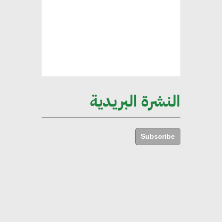
الإجمالي المصري
إليني بوليخرونيادو : البنية التحتية
مستدامة ليس لها آثار سلبية على
الأبنية والمجتمعات
النشرة البريدية
أماني عرفة : الاستدامة لم تعد خيارا
بل ضرورة أساسية لتحقيق التطور
Subscribe
والنمو
هشام الجمل : مصر شهدت نقلة
نوعية غير عادية في الطاقة المتجددة