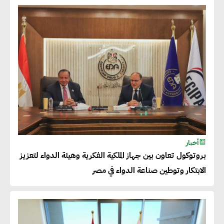
عصام النجار : القطاع الخاص هو
قاطرة التنمية في مصر
خالد أبو المكارم : نستهدف زيادة
حجم الصادرات المصرية إلى 140
مليار دولار خلال السنوات المقبلة
أحمد كمال : فتح أسواق جديدة
أخبار
للصادرات المصرية يتطلب الاهتمام
بروتوكول تعاون بين جهاز الملكية الفكرية وهيئة الدواء لتعزيز
بالمنتجات ومراعاة المواصفات
الابتكار وتوطين صناعة الدواء في مصر
العالمية
دينا الكيالي : يمكن للشركات