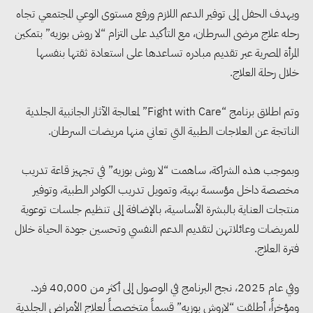
ويهدف الحفل إلى توفير الدعم اللازم ورفع مستوى الوعي المجتمعي تجاه
رحله علاج مرضى السرطان، مع التأكيد على التزام “لا روش بوزيه” بتمكين
المرأة المصرية عبر تقديم مبادره تساعدها على استعادة ثقتها بنفسها
خلال رحلة العلاج.
وتم اطلاق برنامج “Fight with Care” لمعالجة الآثار الجانبية الجلدية
الناتجة عن العلاجات الطبية التي تعاني منها مريضات السرطان.
وبموجب هذه الشراكة، ساهمت “لا روش بوزيه” في تجهيز قاعة تدريب
مخصصة داخل مؤسسة بهية، وتمويل تدريب الكوادر الطبية، وتوفير
منتجات العناية بالبشرة الأساسية، بالإضافة إلى تنظيم جلسات توعوية
للمريضات وعائلاتهن لتقديم الدعم النفسي وتحسين جودة الحياة خلال
فترة العلاج.
وفي عام 2025، نجح البرنامج في الوصول إلى أكثر من 40,000 فرد.
ومؤخراً، أطلقت “لاروش بوزيه” قسماً متخصصاً لعلاج الأمراض الجلدية