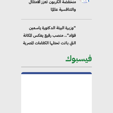
منخفضة الكربون تعزز الامتثال
والتنافسية عالميًا
“وزيرة البيئة الدكتورة ياسمين
فؤاد”.. منصب رفيع يعكس المكانة
التي باتت تحتلها الكفاءات المصرية
على الساحة الدولية
فيسبوك
محلب : المباني الخضراء إضافة
هامة للسوق المصري
محمد الصرف : تحقيق الاستدامة
يتطلب تعاونًا وثيقًا بين جميع
الأطراف المعنية