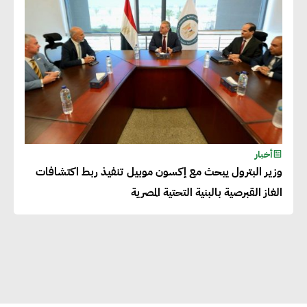
المساهمة في التنمية الاجتماعية
طويلة الأجل من خلال التركيز على
التعليم والبنية التحتية
إيزابيل باراسرام : تطبيق القيم
الاجتماعية بطريقة فعالة سيؤدي
لرفاهية وسعادة الجميع على
أخبار
كوكب الأرض
وزير البترول يبحث مع إكسون موبيل تنفيذ ربط اكتشافات
الغاز القبرصية بالبنية التحتية المصرية
راشا القلي :ضرورة اتخاذ خطوات
جادة وسريعة نحو حوكمة المناخ
خبراء تنمية مستدامة : تأسيس
الاستراتيجيات بناء على المعطيات