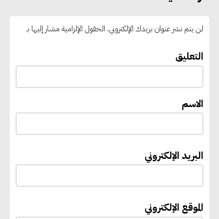
رئيس الوزراء يستقبل المدير العام
لمنظمة اليونسكو
لن يتم نشر عنوان بريدك الإلكتروني.
الحقول الإلزامية مشار إليها بـ
“القومي للأشخاص ذوي الإعاقة”
التعليق
يعمل على تطوير موقعه الإلكتروني
ليصبح منصة رقمية متكاملة تدعم
حوكمة ملف الإعاقة في مصر
الاسم
إيفل تستثمر ما يصل إلى 130
مليون جنيه إسترليني لدعم توسع
البريد الإلكتروني
“بي إس آر” في مشروعات الطاقة
المتجددة
الموقع الإلكتروني
جوجل تعلن إضافة 12 جيجاوات