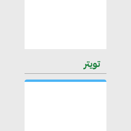
عمرو نادر : سلاسل التوريد
الخضراء العمود الفقري
لاستراتيجية مصر في مواجهة
التغيرات المناخية وتحقيق التنمية
المستدامة
تويتر
محمد حكيم : التجاري الدولي يتلقى
طلبات متزايدة من الشركات
العقارية لاعتماد معايير دعم المباني
الخضراء
هند فروح : قطاع التشييد والبناء
ركيزة أساسية في حجم الناتج المحلي