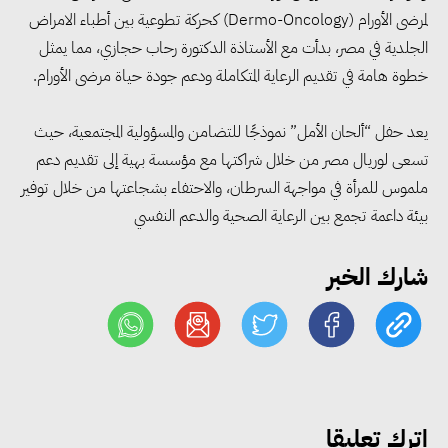
لمرضى الأورام (Dermo-Oncology) كحركة تطوعية بين أطباء الامراض
مجلس الوزراء: تراجع معدل
الجلدية في مصر، بدأت مع الأستاذة الدكتورة رحاب حجازي، مما يمثل
البطالة في مصر إلى 5.8% خلال
خطوة هامة في تقديم الرعاية المتكاملة ودعم جودة حياة مرضى الأورام.
الربع الثاني من 2026
يعد حفل “ألحان الأمل” نموذجًا للتضامن والمسؤولية المجتمعية، حيث
تسعى لوريال مصر من خلال شراكتها مع مؤسسة بهية إلى تقديم دعم
وزير الصناعة يبحث مع البرازيل و
ملموس للمرأة في مواجهة السرطان، والاحتفاء بشجاعتها من خلال توفير
الصين تعزيز الشراكات الصناعية
بيئة داعمة تجمع بين الرعاية الصحية والدعم النفسي
وجذب استثمارات جديدة إلى مصر
شارك الخبر
التعليم العالي: استمرار تسجيل
رغبات المرحلة الأولى.. والوزارة تدعو
الطلاب إلى سرعة التسجيل وعدم
الانتظار حتى نهاية المرحلة
اترك تعليقا