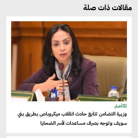
مقالات ذات صلة
جوج ريديل : ستفرض تعريفة على
المنتجات كثيفة الكربون المصدرة
للاتحاد الأوروبي بداية من يناير
2026
أحمد وفيق : الشركات بحاجة
للحصول على الشهادات التي تتيح
لها التصدير وتؤكد التزامها
بالاستدامة
شريف الصياد : شركات عديدة
أخبار
وزيرة التضامن تتابع حادث انقلاب ميكروباص بطريق بني
تسعى لرفع نسبة صادراتها إلى
سويف وتوجه بصرف مساعدات لأسر الضحايا
50% من حجم إنتاجها