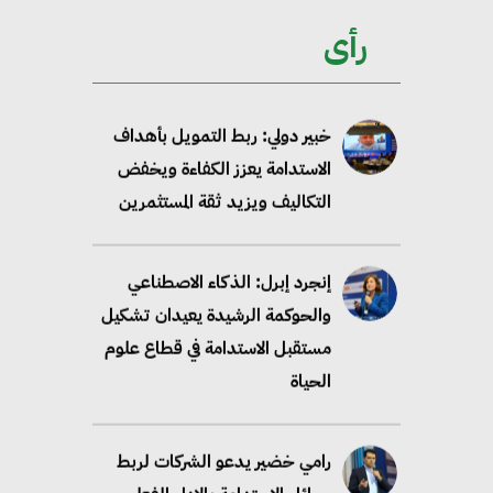
ممكن عبر دمج التمويل
رأى
والسياسات
خبير دولي: ربط التمويل بأهداف
الاستدامة يعزز الكفاءة ويخفض
التكاليف ويزيد ثقة المستثمرين
إنجرد إبرل: الذكاء الاصطناعي
والحوكمة الرشيدة يعيدان تشكيل
مستقبل الاستدامة في قطاع علوم
الحياة
رامي خضير يدعو الشركات لربط