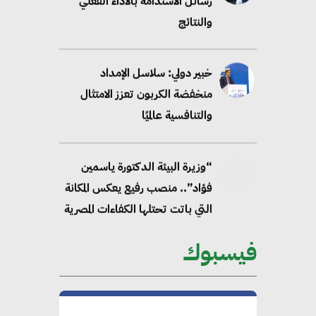
رسائل الاستدامة بالاداء الفعلي
والنتائج
خبير دولي: سلاسل الإمداد
منخفضة الكربون تعزز الامتثال
والتنافسية عالميًا
“وزيرة البيئة الدكتورة ياسمين
فؤاد”.. منصب رفيع يعكس المكانة
التي باتت تحتلها الكفاءات المصرية
على الساحة الدولية
فيسبوك
محلب : المباني الخضراء إضافة
هامة للسوق المصري