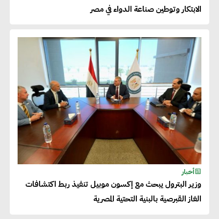
بالمنتجات ومراعاة المواصفات
الابتكار وتوطين صناعة الدواء في مصر
العالمية
دينا الكيالي : يمكن للشركات
المساهمة في التنمية الاجتماعية
طويلة الأجل من خلال التركيز على
التعليم والبنية التحتية
إيزابيل باراسرام : تطبيق القيم
الاجتماعية بطريقة فعالة سيؤدي
لرفاهية وسعادة الجميع على
أخبار
كوكب الأرض
وزير البترول يبحث مع إكسون موبيل تنفيذ ربط اكتشافات
الغاز القبرصية بالبنية التحتية المصرية
راشا القلي :ضرورة اتخاذ خطوات