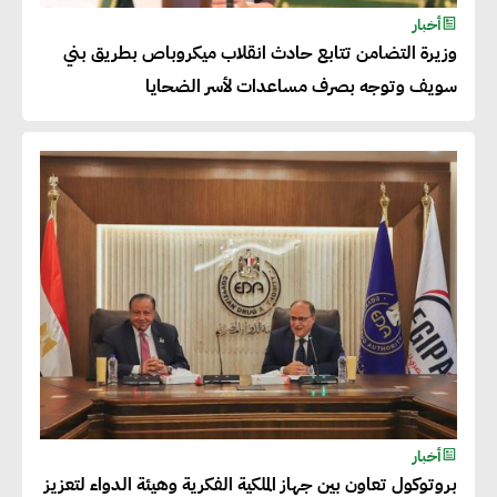
شريف الصياد : شركات عديدة
أخبار
وزيرة التضامن تتابع حادث انقلاب ميكروباص بطريق بني
تسعى لرفع نسبة صادراتها إلى
سويف وتوجه بصرف مساعدات لأسر الضحايا
50% من حجم إنتاجها
عصام النجار : القطاع الخاص هو
قاطرة التنمية في مصر
خالد أبو المكارم : نستهدف زيادة
حجم الصادرات المصرية إلى 140
مليار دولار خلال السنوات المقبلة
أحمد كمال : فتح أسواق جديدة
أخبار
للصادرات المصرية يتطلب الاهتمام
بروتوكول تعاون بين جهاز الملكية الفكرية وهيئة الدواء لتعزيز