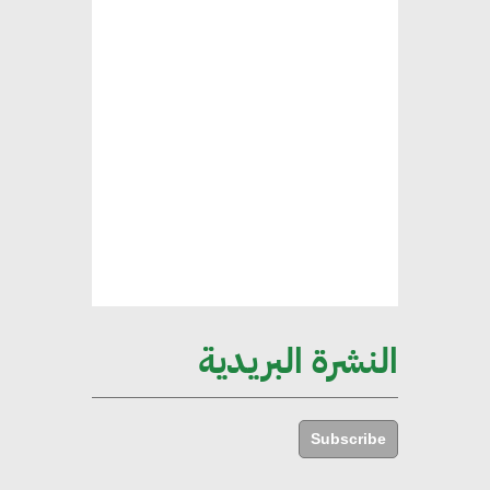
الخضراء
هند فروح : قطاع التشييد والبناء
ركيزة أساسية في حجم الناتج المحلي
الإجمالي المصري
إليني بوليخرونيادو : البنية التحتية
مستدامة ليس لها آثار سلبية على
الأبنية والمجتمعات
النشرة البريدية
أماني عرفة : الاستدامة لم تعد خيارا
بل ضرورة أساسية لتحقيق التطور
Subscribe
والنمو