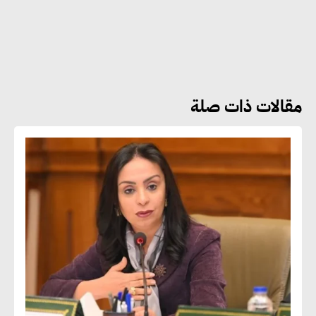
هشام الجمل : مصر شهدت نقلة
نوعية غير عادية في الطاقة المتجددة
مقالات ذات صلة
جوج ريديل : ستفرض تعريفة على
المنتجات كثيفة الكربون المصدرة
للاتحاد الأوروبي بداية من يناير
2026
أحمد وفيق : الشركات بحاجة
للحصول على الشهادات التي تتيح
لها التصدير وتؤكد التزامها
بالاستدامة