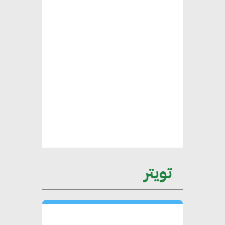
محمد الصرف : تحقيق الاستدامة
يتطلب تعاونًا وثيقًا بين جميع
الأطراف المعنية
عمرو نادر : سلاسل التوريد
الخضراء العمود الفقري
لاستراتيجية مصر في مواجهة
التغيرات المناخية وتحقيق التنمية
المستدامة
تويتر
محمد حكيم : التجاري الدولي يتلقى
طلبات متزايدة من الشركات
العقارية لاعتماد معايير دعم المباني