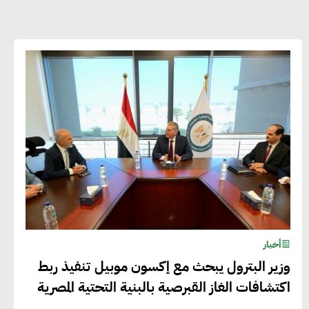
أحمد وفيق : الشركات بحاجة للحصول
على الشهادات التي تتيح لها التصدير
وتؤكد التزامها بالاستدامة
شريف الصياد : شركات عديدة تسعى لرفع
نسبة صادراتها إلى 50% من حجم إنتاجها
عصام النجار : القطاع الخاص هو قاطرة
التنمية في مصر
أخبار
خالد أبو المكارم : نستهدف زيادة حجم
وزير البترول يبحث مع إكسون موبيل تنفيذ ربط
الصادرات المصرية إلى 140 مليار دولار خلال
اكتشافات الغاز القبرصية بالبنية التحتية المصرية
السنوات المقبلة