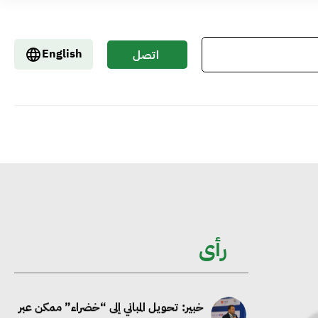
إيفل تستثمر ما يصل إلى 130 مليون جنيه
إسترليني لدعم توسع “بي إس آر” في
English
اتصل
مشروعات الطاقة المتجددة
بنا
جوجل تعلن إضافة 12 جيجاوات من
الطاقة النظيفة وتجنب انبعاث 58 مليون
طن من مكافئ ثاني أكسيد الكربون
تحالف عالمي يطلق حملة لتسريع الاعتماد
على الكهرباء المولدة من مصادر الطاقة
رأى
المتجددة بحلول 2035
خبير: تحويل المباني إلى “خضراء” ممكن عبر