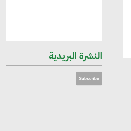
مستدامة ليس لها آثار سلبية على الأبنية
والمجتمعات
أماني عرفة : الاستدامة لم تعد خيارا بل
ضرورة أساسية لتحقيق التطور والنمو
النشرة البريدية
هشام الجمل : مصر شهدت نقلة نوعية
غير عادية في الطاقة المتجددة
Subscribe
جوج ريديل : ستفرض تعريفة على
المنتجات كثيفة الكربون المصدرة للاتحاد
الأوروبي بداية من يناير 2026