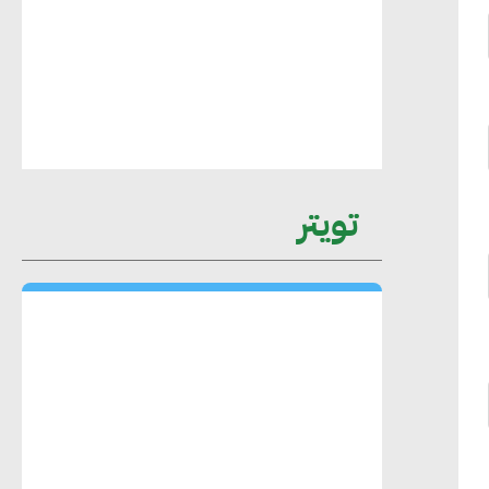
عمرو نادر : سلاسل التوريد الخضراء
العمود الفقري لاستراتيجية مصر في مواجهة
التغيرات المناخية وتحقيق التنمية المستدامة
محمد حكيم : التجاري الدولي يتلقى طلبات
تويتر
متزايدة من الشركات العقارية لاعتماد
معايير دعم المباني الخضراء
هند فروح : قطاع التشييد والبناء ركيزة
أساسية في حجم الناتج المحلي الإجمالي
المصري
إليني بوليخرونيادو : البنية التحتية