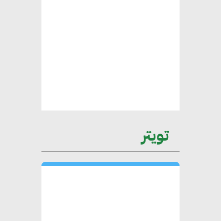
يتطلب تعاونًا وثيقًا بين جميع
الأطراف المعنية
عمرو نادر : سلاسل التوريد
الخضراء العمود الفقري
لاستراتيجية مصر في مواجهة
التغيرات المناخية وتحقيق التنمية
المستدامة
تويتر
محمد حكيم : التجاري الدولي يتلقى
طلبات متزايدة من الشركات
العقارية لاعتماد معايير دعم المباني
الخضراء