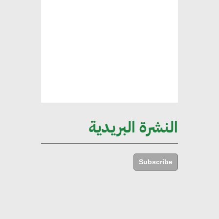
هند فروح : قطاع التشييد والبناء
ركيزة أساسية في حجم الناتج المحلي
الإجمالي المصري
إليني بوليخرونيادو : البنية التحتية
مستدامة ليس لها آثار سلبية على
الأبنية والمجتمعات
النشرة البريدية
أماني عرفة : الاستدامة لم تعد خيارا
بل ضرورة أساسية لتحقيق التطور
Subscribe
والنمو
هشام الجمل : مصر شهدت نقلة