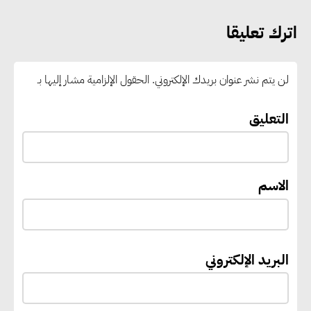
اترك تعليقا
رئيس الوزراء يستقبل المدير العام
لمنظمة اليونسكو
لن يتم نشر عنوان بريدك الإلكتروني.
الحقول الإلزامية مشار إليها بـ
“القومي للأشخاص ذوي الإعاقة”
التعليق
يعمل على تطوير موقعه الإلكتروني
ليصبح منصة رقمية متكاملة تدعم
حوكمة ملف الإعاقة في مصر
الاسم
إيفل تستثمر ما يصل إلى 130
مليون جنيه إسترليني لدعم توسع
البريد الإلكتروني
“بي إس آر” في مشروعات الطاقة
المتجددة