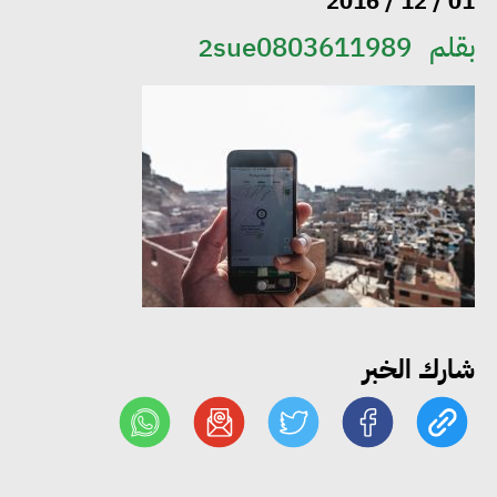
01 / 12 / 2016
بقلم
2sue0803611989
مجلس الوزراء: تراجع معدل
البطالة في مصر إلى 5.8% خلال
الربع الثاني من 2026
وزير الصناعة يبحث مع البرازيل و
الصين تعزيز الشراكات الصناعية
وجذب استثمارات جديدة إلى مصر
شارك الخبر
التعليم العالي: استمرار تسجيل
رغبات المرحلة الأولى.. والوزارة تدعو
الطلاب إلى سرعة التسجيل وعدم
الانتظار حتى نهاية المرحلة