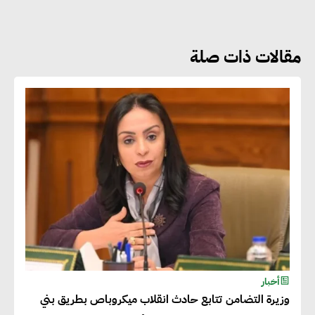
نوعية غير عادية في الطاقة المتجددة
مقالات ذات صلة
جوج ريديل : ستفرض تعريفة على
المنتجات كثيفة الكربون المصدرة
للاتحاد الأوروبي بداية من يناير
2026
أحمد وفيق : الشركات بحاجة
للحصول على الشهادات التي تتيح
لها التصدير وتؤكد التزامها
بالاستدامة
شريف الصياد : شركات عديدة
أخبار
وزيرة التضامن تتابع حادث انقلاب ميكروباص بطريق بني
تسعى لرفع نسبة صادراتها إلى