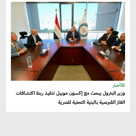
دينا الكيالي : يمكن للشركات
المساهمة في التنمية الاجتماعية
طويلة الأجل من خلال التركيز على
التعليم والبنية التحتية
إيزابيل باراسرام : تطبيق القيم
الاجتماعية بطريقة فعالة سيؤدي
لرفاهية وسعادة الجميع على
أخبار
كوكب الأرض
وزير البترول يبحث مع إكسون موبيل تنفيذ ربط اكتشافات
الغاز القبرصية بالبنية التحتية المصرية
راشا القلي :ضرورة اتخاذ خطوات
جادة وسريعة نحو حوكمة المناخ