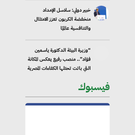
خبير دولي: سلاسل الإمداد
منخفضة الكربون تعزز الامتثال
والتنافسية عالميًا
“وزيرة البيئة الدكتورة ياسمين
فؤاد”.. منصب رفيع يعكس المكانة
التي باتت تحتلها الكفاءات المصرية
على الساحة الدولية
فيسبوك
محلب : المباني الخضراء إضافة
هامة للسوق المصري
محمد الصرف : تحقيق الاستدامة