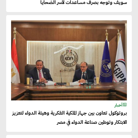
سويف وتوجه بصرف مساعدات لأسر الضحايا
50% من حجم إنتاجها
عصام النجار : القطاع الخاص هو
قاطرة التنمية في مصر
خالد أبو المكارم : نستهدف زيادة
حجم الصادرات المصرية إلى 140
مليار دولار خلال السنوات المقبلة
أحمد كمال : فتح أسواق جديدة
أخبار
للصادرات المصرية يتطلب الاهتمام
بروتوكول تعاون بين جهاز الملكية الفكرية وهيئة الدواء لتعزيز
بالمنتجات ومراعاة المواصفات
الابتكار وتوطين صناعة الدواء في مصر
العالمية