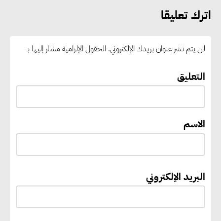
يبحثان مع الأمم المتحدة أولويات
اترك تعليقا
التنمية المستدامة حتى 2027
لن يتم نشر عنوان بريدك الإلكتروني.
الحقول الإلزامية مشار إليها بـ
وزير النقل يدشن 10 ميني باصات
لربط حدائق وزهرة العاصمة
التعليق
بمحطة القطار الكهربائي الخفيف..
وأكتا تحقق 101.4 مليون جنيه
أرباحًا
الاسم
إيفل تستثمر ما يصل إلى 130
مليون جنيه إسترليني لدعم توسع
البريد الإلكتروني
“بي إس آر” في مشروعات الطاقة
المتجددة