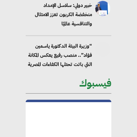
خبير دولي: سلاسل الإمداد
منخفضة الكربون تعزز الامتثال
والتنافسية عالميًا
“وزيرة البيئة الدكتورة ياسمين
فؤاد”.. منصب رفيع يعكس المكانة
التي باتت تحتلها الكفاءات المصرية
على الساحة الدولية
فيسبوك
محلب : المباني الخضراء إضافة
هامة للسوق المصري
محمد الصرف : تحقيق الاستدامة
يتطلب تعاونًا وثيقًا بين جميع