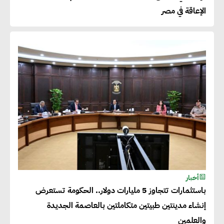
الإعاقة في مصر
عصام النجار : القطاع الخاص هو
قاطرة التنمية في مصر
خالد أبو المكارم : نستهدف زيادة
حجم الصادرات المصرية إلى 140
مليار دولار خلال السنوات المقبلة
أحمد كمال : فتح أسواق جديدة
للصادرات المصرية يتطلب الاهتمام
أخبار
بالمنتجات ومراعاة المواصفات
باستثمارات تتجاوز 5 مليارات دولار.. الحكومة تستعرض
العالمية
إنشاء مدينتين طبيتين متكاملتين بالعاصمة الجديدة
والعلمين