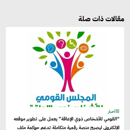
مقالات ذات صلة
جوج ريديل : ستفرض تعريفة على
المنتجات كثيفة الكربون المصدرة
للاتحاد الأوروبي بداية من يناير
2026
أحمد وفيق : الشركات بحاجة
للحصول على الشهادات التي تتيح
لها التصدير وتؤكد التزامها
بالاستدامة
شريف الصياد : شركات عديدة
أخبار
“القومي للأشخاص ذوي الإعاقة” يعمل على تطوير موقعه
تسعى لرفع نسبة صادراتها إلى
الإلكتروني ليصبح منصة رقمية متكاملة تدعم حوكمة ملف
50% من حجم إنتاجها