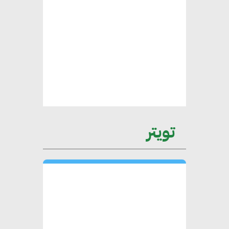
الأطراف المعنية
عمرو نادر : سلاسل التوريد
الخضراء العمود الفقري
لاستراتيجية مصر في مواجهة
التغيرات المناخية وتحقيق التنمية
المستدامة
تويتر
محمد حكيم : التجاري الدولي يتلقى
طلبات متزايدة من الشركات
العقارية لاعتماد معايير دعم المباني
الخضراء