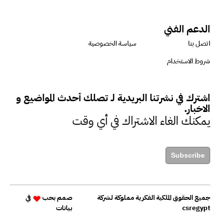
دينا مختار : نعمل مع الحكومات في
الإصلاح والتمويل
الدعم الفني
اتصل بنا
سياسة الخصوصية
بشارة يؤكد على ضرورة تنفيذ
شروط الاستخدام
المشروعات بشكل يراعي الأثر البيئي
والاجتماعي
اشترك في نشرتنا البريدية لـ تصلك أحدث المواضيع و
الاخبار.
يمكنك الغاء الاشتراك في أي وقت
حزين : التمويل عنصر مهم في
مواجهة التحديات البيئية
Subscribe
داليا عبد القادر: التركيز على
الاقتصاد منخفض الكربون أصبح
جميع الحقوق الملكية الفكرية مملوكة لشركة
صمم بحب
في
ضرورة ملحة في الوقت الحالي
csregypt
بيانات