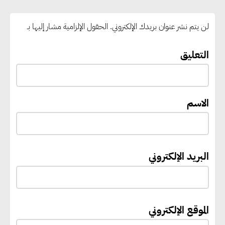
بالوقود منخفض الكربون
لن يتم نشر عنوان بريدك الإلكتروني.
الحقول الإلزامية مشار إليها بـ
«التنمية المحلية والبيئة» تعلن
الانتهاء من المخطط التفصيلي
التعليق
لمدينتي المنيا ويوسف الصديق
لتعزيز التنمية العمرانية وضبط
النمو الحضري
الاسم
إيفل تستثمر ما يصل إلى 130
مليون جنيه إسترليني لدعم توسع
البريد الإلكتروني
“بي إس آر” في مشروعات الطاقة
المتجددة
الموقع الإلكتروني
جوجل تعلن إضافة 12 جيجاوات