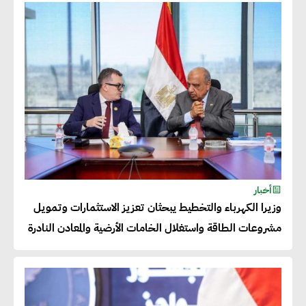
عصام النجار : القطاع الخاص هو
قاطرة التنمية في مصر
خالد أبو المكارم : نستهدف زيادة
حجم الصادرات المصرية إلى 140
مليار دولار خلال السنوات المقبلة
أحمد كمال : فتح أسواق جديدة
أخبار
للصادرات المصرية يتطلب الاهتمام
وزيرا الكهرباء والتخطيط يبحثان تعزيز الاستثمارات وتمويل
بالمنتجات ومراعاة المواصفات
مشروعات الطاقة واستغلال الخامات الأرضية والمعادن النادرة
العالمية
دينا الكيالي : يمكن للشركات