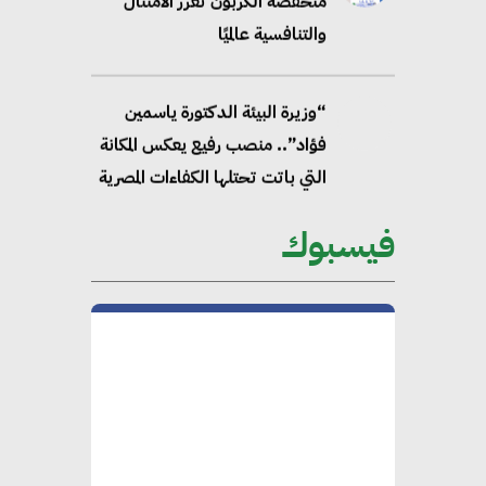
منخفضة الكربون تعزز الامتثال
والتنافسية عالميًا
“وزيرة البيئة الدكتورة ياسمين
فؤاد”.. منصب رفيع يعكس المكانة
التي باتت تحتلها الكفاءات المصرية
على الساحة الدولية
فيسبوك
محلب : المباني الخضراء إضافة
هامة للسوق المصري
محمد الصرف : تحقيق الاستدامة
يتطلب تعاونًا وثيقًا بين جميع
الأطراف المعنية