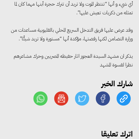
«التضامن» تتعامل مع 552 بلاغًا
أي شيء و أنها “تنتظر الموت ولا تريد أن تترك حجرة أبنها مهما كان لما
خلال يوليو.. إنقاذ كبار بلا مأوى ولم
تمثله من ذكريات تعيش عليها”.
شمل مواطن بأسرته وحماية سيدة
مسنة
وقد عرض عليها فريق التدخل السريع المحلي بالقليوبية مساعدات من
وزارة التضامن لكنها رفضتها، مؤكدة أنها “مستورة ولا تريد شيئًا”.
«التضامن» تطلق مبادرة «بكرة
يذكر ان مشهد السيدة العجوز اثار حفيظه المصريين وحرك مشاعرهم
المدرسة.. الخير في مصر» لتوفير
نظرا لقسوة المشهد
المستلزمات الدراسية للأسر الأولى
بالرعاية
شارك الخبر
مصر والبرازيل تبحثان تعزيز
التجارة والاستثمارات والتعاون في
الطاقة.. ومقترح لتحويل مصر إلى
مركز إقليمي لتموين السفن
اترك تعليقا