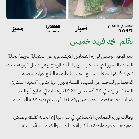
شمال
30 / 01 /
أخبار
مميز
2017
وجنوب
بقلم
محمد فريد خميس
نشر الموقع الرسمي لوزارة التضامن الاجتماعي، عن استجابة سريعة لحالة
السيدة العجوز التي تم نشر صورتها بأحد المواقع وهي داخل كرتونة، حيث
تحرك فريق التدخل السريع المحلي بالقليوبية التابع لوزارة التضامن
الاجتماعي للبحث عن السيدة المسنة وتبين أنها تدعى “ستيته البندارى
العبد” مولودة في 20 أغسطس 1924، وقاطنة في شارع أبو العلا
كساب عطفة نعيم الخولي منزل رقم 10 في بهتيم بمحافظة القليوبية.
وقالت وزارة التضامن الاجتماعي في بيان لها إن الحالة كفيفة وتعيش
بمفردها بحجرة واحدة بها كل الاحتياجات والخدمات الأساسية.