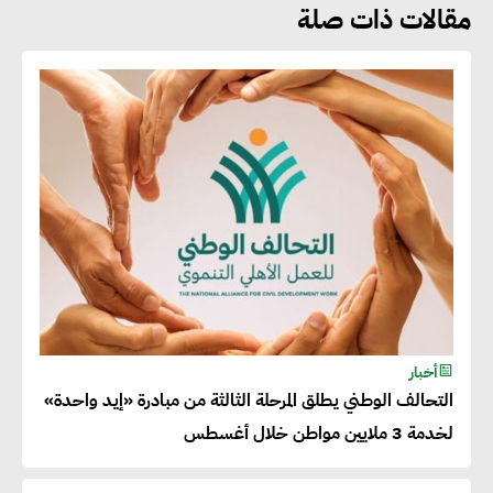
مقالات ذات صلة
جوج ريديل : ستفرض تعريفة على
المنتجات كثيفة الكربون المصدرة
للاتحاد الأوروبي بداية من يناير
2026
أحمد وفيق : الشركات بحاجة
للحصول على الشهادات التي تتيح
لها التصدير وتؤكد التزامها
بالاستدامة
شريف الصياد : شركات عديدة
أخبار
التحالف الوطني يطلق المرحلة الثالثة من مبادرة «إيد واحدة»
تسعى لرفع نسبة صادراتها إلى
لخدمة 3 ملايين مواطن خلال أغسطس
50% من حجم إنتاجها