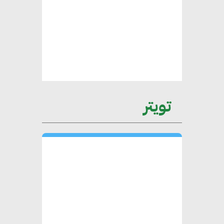
عمرو نادر : سلاسل التوريد
الخضراء العمود الفقري
لاستراتيجية مصر في مواجهة
التغيرات المناخية وتحقيق التنمية
المستدامة
تويتر
محمد حكيم : التجاري الدولي يتلقى
طلبات متزايدة من الشركات
العقارية لاعتماد معايير دعم المباني
الخضراء
هند فروح : قطاع التشييد والبناء
ركيزة أساسية في حجم الناتج المحلي