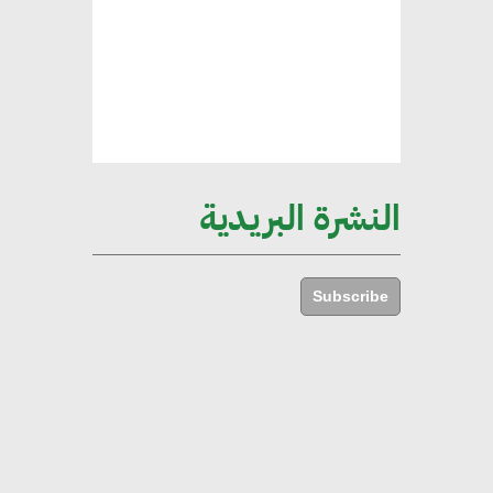
الإجمالي المصري
إليني بوليخرونيادو : البنية التحتية
مستدامة ليس لها آثار سلبية على
الأبنية والمجتمعات
النشرة البريدية
أماني عرفة : الاستدامة لم تعد خيارا
بل ضرورة أساسية لتحقيق التطور
Subscribe
والنمو
هشام الجمل : مصر شهدت نقلة
نوعية غير عادية في الطاقة المتجددة