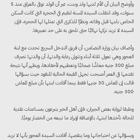
وأوضح البيان أن الأم لديها ولد وبنت، غير أن الولد توفى بالعراق منذ 5
سنوات، وقد انتقلت السيدة المسنة لتقيم في الحجرة التي كانت السكن
الخاص بابنها قبل وفاته، ونظرًا للذكرى التي تمثلها لها الحجرة، فإن
السيدة لا تريد تركها نهائيًا حتى تلحق به على حد تعبيرها.
وأضاف بيان وزارة التضامن، أن فريق التدخل السريع تحدث مع ابنة
العجوز وهي تعول ثلاثة أبناء وتتولى رعاية والدتها، أن والدتها تصرف
مبلغ 300 جنيه معاشًا ضمانيًا وتعطيهم لأحفادها، ويظهر أنها نتيجة
تقدمها في العمر أصبحت تجهل القيمة الحالية للنقود حيث بسؤالها
قالت إن المعاش 30 جنيها فقط بينما أفادت ابنتها بأن مبلغ المعاش
وزيرا التخطيط والبترول يبحثان
300 جنيه.
تعزيز أمن الطاقة وزيادة الإنتاج
وطبقا لرواية بعض الجيران، فإن أهل الخير يتبرعون بمساعدات نقدية
والاستثمارات ضمن خطة التنمية
للحالة تأخذها ابنتها، بالإضافة لإيراد ما تبيعه من الخضار يوميًا.
الاقتصادية لعام 2026/2027
وبسؤالها عن احتياجاتها وما ينقصها، أفادت السيدة العجوز بأنها لا تريد