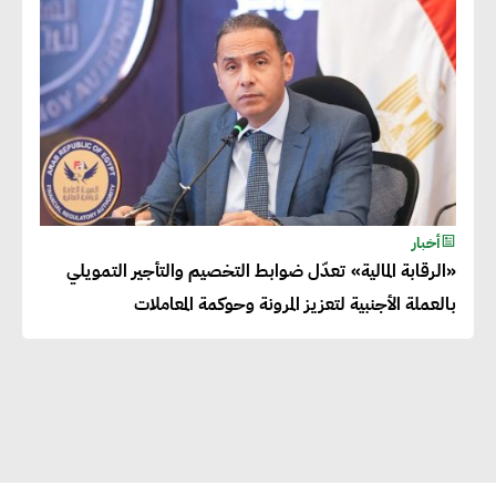
المساهمة في التنمية الاجتماعية
طويلة الأجل من خلال التركيز على
التعليم والبنية التحتية
إيزابيل باراسرام : تطبيق القيم
الاجتماعية بطريقة فعالة سيؤدي
لرفاهية وسعادة الجميع على
أخبار
كوكب الأرض
«الرقابة المالية» تعدّل ضوابط التخصيم والتأجير التمويلي
بالعملة الأجنبية لتعزيز المرونة وحوكمة المعاملات
راشا القلي :ضرورة اتخاذ خطوات
جادة وسريعة نحو حوكمة المناخ
خبراء تنمية مستدامة : تأسيس
الاستراتيجيات بناء على المعطيات