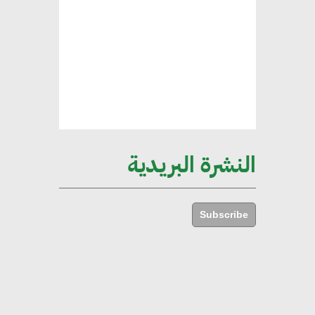
ركيزة أساسية في حجم الناتج المحلي
الإجمالي المصري
إليني بوليخرونيادو : البنية التحتية
مستدامة ليس لها آثار سلبية على
الأبنية والمجتمعات
النشرة البريدية
أماني عرفة : الاستدامة لم تعد خيارا
بل ضرورة أساسية لتحقيق التطور
Subscribe
والنمو
هشام الجمل : مصر شهدت نقلة
نوعية غير عادية في الطاقة المتجددة