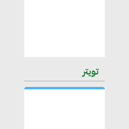
الأطراف المعنية
عمرو نادر : سلاسل التوريد
الخضراء العمود الفقري
لاستراتيجية مصر في مواجهة
التغيرات المناخية وتحقيق التنمية
المستدامة
تويتر
محمد حكيم : التجاري الدولي يتلقى
طلبات متزايدة من الشركات
العقارية لاعتماد معايير دعم المباني
الخضراء
هند فروح : قطاع التشييد والبناء