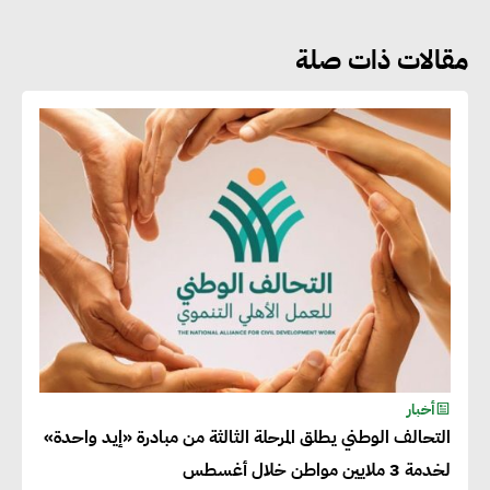
مقالات ذات صلة
جوج ريديل : ستفرض تعريفة على
المنتجات كثيفة الكربون المصدرة
للاتحاد الأوروبي بداية من يناير
2026
أحمد وفيق : الشركات بحاجة
للحصول على الشهادات التي تتيح
لها التصدير وتؤكد التزامها
بالاستدامة
شريف الصياد : شركات عديدة
أخبار
التحالف الوطني يطلق المرحلة الثالثة من مبادرة «إيد واحدة»
تسعى لرفع نسبة صادراتها إلى
لخدمة 3 ملايين مواطن خلال أغسطس
50% من حجم إنتاجها