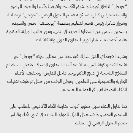
“جوجل” لمناطق أوروبا والشرق الأوسط وأفريقيا وآسيا والمحيط الهادئ،
والسيدة جراس كيلي، مسئولة قسم التحول الرقمي بـ”جوجل” بريطانيا،
وشيراز شاكرا، رئيس قسم التعليم بمنظمة “يونيسف” مصر، والسيدة
ياسمين سامي من السفارة المصرية في لندن، ومن جانب الوزارة، الدكتورة
هانم أحمد، مستشار الوزير للتعاون الدولي والاتفاقيات.
وشهد الاجتماع، الذي شارك فيه عدد من ممثلي شركة “جوجل” عبر
تقنية الفيديو كونفرانس، مناقشة آليات التعاون المشترك لتفعيل استخدام
النماذج الناجحة في دمج التكنولوجيا داخل المدارس، وتخفيف الأعباء
الإدارية والتعليمية على المعلمين، وتوفير الوقت من خلال توظيف تقنيات
الذكاء الاصطناعي في العملية التعليمية.
وزيرا التخطيط والبترول يبحثان
تعزيز أمن الطاقة وزيادة الإنتاج
كما تناول اللقاء سبل تطوير أدوات متابعة الأداء الأكاديمي للطلاب على
المستوى القومي، والاستغلال الذكي للموارد البشرية في تتبع الأداء وقياس
والاستثمارات ضمن خطة التنمية
حجم التحول الرقمي في التعليم.
الاقتصادية لعام 2026/2027