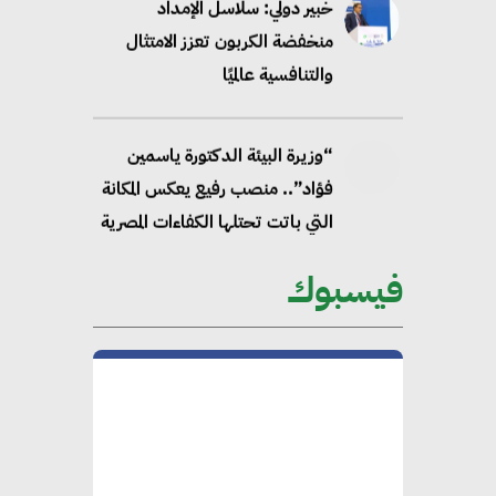
خبير دولي: سلاسل الإمداد
منخفضة الكربون تعزز الامتثال
والتنافسية عالميًا
“وزيرة البيئة الدكتورة ياسمين
فؤاد”.. منصب رفيع يعكس المكانة
التي باتت تحتلها الكفاءات المصرية
على الساحة الدولية
فيسبوك
محلب : المباني الخضراء إضافة
هامة للسوق المصري
محمد الصرف : تحقيق الاستدامة
يتطلب تعاونًا وثيقًا بين جميع