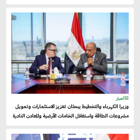
عصام النجار : القطاع الخاص هو
قاطرة التنمية في مصر
خالد أبو المكارم : نستهدف زيادة
حجم الصادرات المصرية إلى 140
مليار دولار خلال السنوات المقبلة
أحمد كمال : فتح أسواق جديدة
أخبار
للصادرات المصرية يتطلب الاهتمام
وزيرا الكهرباء والتخطيط يبحثان تعزيز الاستثمارات وتمويل
بالمنتجات ومراعاة المواصفات
مشروعات الطاقة واستغلال الخامات الأرضية والمعادن النادرة
العالمية