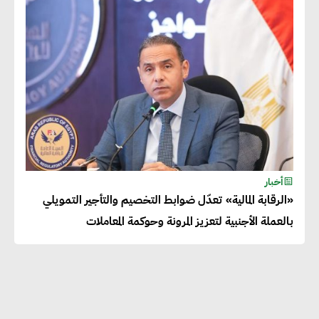
دينا الكيالي : يمكن للشركات
المساهمة في التنمية الاجتماعية
طويلة الأجل من خلال التركيز على
التعليم والبنية التحتية
إيزابيل باراسرام : تطبيق القيم
الاجتماعية بطريقة فعالة سيؤدي
لرفاهية وسعادة الجميع على
أخبار
كوكب الأرض
«الرقابة المالية» تعدّل ضوابط التخصيم والتأجير التمويلي
بالعملة الأجنبية لتعزيز المرونة وحوكمة المعاملات
راشا القلي :ضرورة اتخاذ خطوات
جادة وسريعة نحو حوكمة المناخ
خبراء تنمية مستدامة : تأسيس