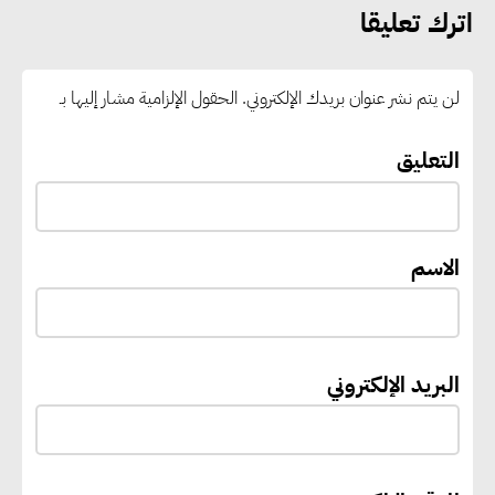
مركز إقليمي لتموين السفن
اترك تعليقا
بالوقود منخفض الكربون
لن يتم نشر عنوان بريدك الإلكتروني.
الحقول الإلزامية مشار إليها بـ
«التنمية المحلية والبيئة» تعلن
الانتهاء من المخطط التفصيلي
التعليق
لمدينتي المنيا ويوسف الصديق
لتعزيز التنمية العمرانية وضبط
النمو الحضري
الاسم
إيفل تستثمر ما يصل إلى 130
مليون جنيه إسترليني لدعم توسع
البريد الإلكتروني
“بي إس آر” في مشروعات الطاقة
المتجددة