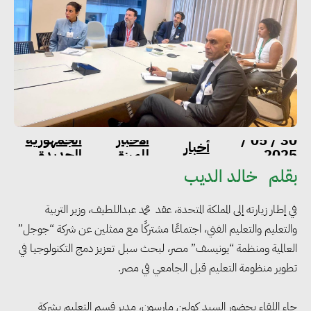
الاخبار
الجمهورية
30 / 05 /
أخبار
2025
المميزة
الجديدة
بقلم
خالد الديب
في إطار زيارته إلى المملكة المتحدة، عقد محمد عبداللطيف، وزير التربية
والتعليم والتعليم الفني، اجتماعًا مشتركًا مع ممثلين عن شركة “جوجل”
العالمية ومنظمة “يونيسف” مصر، لبحث سبل تعزيز دمج التكنولوجيا في
تطوير منظومة التعليم قبل الجامعي في مصر.
جاء اللقاء بحضور السيد كولين مارسون، مدير قسم التعليم بشركة