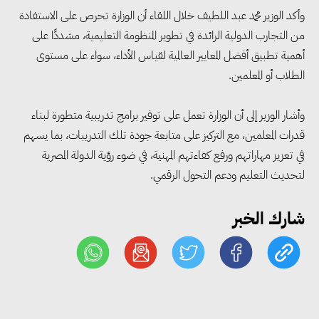
وأكد الوزير محمد عبد اللطيف خلال اللقاء أن الوزارة تحرص على الاستفادة
«التضامن» تتعامل مع 552 بلاغًا
من التجارب الدولية الرائدة في تطوير المنظومة التعليمية، مشددًا على
خلال يوليو.. إنقاذ كبار بلا مأوى ولم
أهمية تطبيق أفضل المعايير العالمية لقياس الأداء، سواء على مستوى
شمل مواطن بأسرته وحماية سيدة
الطلاب أو المعلمين.
مسنة
وأشار الوزير إلى أن الوزارة تعمل على توفير برامج تدريبية متطورة لبناء
قدرات المعلمين، مع التركيز على متابعة جودة تلك التدريبات، بما يسهم
«التضامن» تطلق مبادرة «بكرة
في تعزيز مهاراتهم ورفع كفاءتهم المهنية، في ضوء رؤية الدولة المصرية
المدرسة.. الخير في مصر» لتوفير
لتحديث التعليم ودعم التحول الرقمي.
المستلزمات الدراسية للأسر الأولى
بالرعاية
شارك الخبر
مصر والبرازيل تبحثان تعزيز
التجارة والاستثمارات والتعاون في
الطاقة.. ومقترح لتحويل مصر إلى