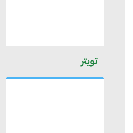
عمرو نادر : سلاسل التوريد الخضراء
العمود الفقري لاستراتيجية مصر في مواجهة
التغيرات المناخية وتحقيق التنمية المستدامة
محمد حكيم : التجاري الدولي يتلقى طلبات
تويتر
متزايدة من الشركات العقارية لاعتماد
معايير دعم المباني الخضراء
هند فروح : قطاع التشييد والبناء ركيزة
أساسية في حجم الناتج المحلي الإجمالي
المصري
إليني بوليخرونيادو : البنية التحتية