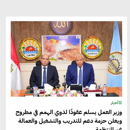
أحمد وفيق : الشركات بحاجة للحصول
على الشهادات التي تتيح لها التصدير
وتؤكد التزامها بالاستدامة
شريف الصياد : شركات عديدة تسعى لرفع
نسبة صادراتها إلى 50% من حجم إنتاجها
عصام النجار : القطاع الخاص هو قاطرة
التنمية في مصر
أخبار
خالد أبو المكارم : نستهدف زيادة حجم
وزير العمل يسلم عقودًا لذوي الهمم في مطروح
الصادرات المصرية إلى 140 مليار دولار خلال
ويعلن حزمة دعم للتدريب والتشغيل والعمالة
السنوات المقبلة
غير المنتظمة