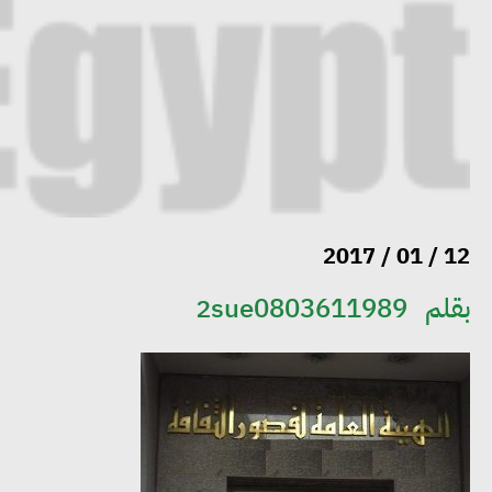
12 / 01 / 2017
بقلم
2sue0803611989