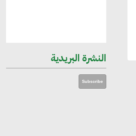
مستدامة ليس لها آثار سلبية على الأبنية
والمجتمعات
أماني عرفة : الاستدامة لم تعد خيارا بل
ضرورة أساسية لتحقيق التطور والنمو
النشرة البريدية
هشام الجمل : مصر شهدت نقلة نوعية
غير عادية في الطاقة المتجددة
Subscribe
جوج ريديل : ستفرض تعريفة على
المنتجات كثيفة الكربون المصدرة للاتحاد
الأوروبي بداية من يناير 2026