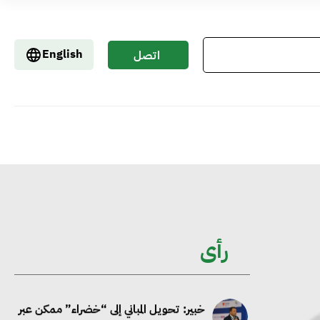
إيفل تستثمر ما يصل إلى 130 مليون جنيه
إسترليني لدعم توسع “بي إس آر” في
English
اتصل
مشروعات الطاقة المتجددة
بنا
جوجل تعلن إضافة 12 جيجاوات من
الطاقة النظيفة وتجنب انبعاث 58 مليون
طن من مكافئ ثاني أكسيد الكربون
تحالف عالمي يطلق حملة لتسريع الاعتماد
على الكهرباء المولدة من مصادر الطاقة
رأى
المتجددة بحلول 2035
خبير: تحويل المباني إلى “خضراء” ممكن عبر