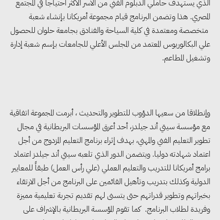
الذي يستهدف حاملي الدبلوم الفني من الأسر الأكثر احتياجا في المجتمع
المصري. هذا وتضمن البرنامج قيام مجموعة أمريكانا بإنشاء شعبة
متخصصة ومعتمدة في كلية السياحة والفنادق بجامعة حلوان للحصول
علي البكالوريوس المعتمد من المجلس الأعلي للجامعات بإسم شعبة إدارة
وتشغيل المطاعم.
وإنطلاقا من سعيها الدؤوب للتطوير والتحديث ، أبرمت المجموعة اتفاقية
مع مؤسسة سيتي أند جيلدز، أحد أعرق المؤسسات البريطانية في مجال
تطوير التعليم الفني والمهني، بهدف إثراء برنامج التعليم المزدوج من أجل
اعتماد شهادته دوليا. ويتضمن الدور الذي تلعبه سيتي أند جيلدز اعتماد
برامج أمريكانا للتدريب والتعليم العملي (علي رأس العمل) طبقاً للمعايير
الدولية وكذلك بتدريب وتأهيل القائمين على البرنامج من أجل الارتقاء
بخبراتهم وتطوير قدراتهم حتى يتسنى لهم تقديم تجربة تعليمية مميزة
وفريدة لطلاب البرنامج. كما تقوم المؤسسة البريطانية بالإشراف على