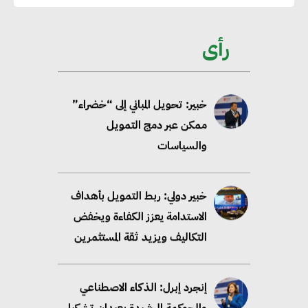
خبير: تحويل المباني إلى “خضراء”
ممكن عبر دمج التمويل
رأى
والسياسات
خبير دولي: ربط التمويل بأهداف
الاستدامة يعزز الكفاءة ويخفض
التكاليف ويزيد ثقة المستثمرين
إنجرد إبرل: الذكاء الاصطناعي
والحوكمة الرشيدة يعيدان تشكيل
مستقبل الاستدامة في قطاع علوم
الحياة
رامي خضير يدعو الشركات لربط