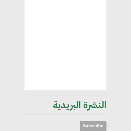
العقارية لاعتماد معايير دعم المباني
الخضراء
هند فروح : قطاع التشييد والبناء
ركيزة أساسية في حجم الناتج المحلي
الإجمالي المصري
إليني بوليخرونيادو : البنية التحتية
مستدامة ليس لها آثار سلبية على
الأبنية والمجتمعات
النشرة البريدية
أماني عرفة : الاستدامة لم تعد خيارا
بل ضرورة أساسية لتحقيق التطور
Subscribe
والنمو