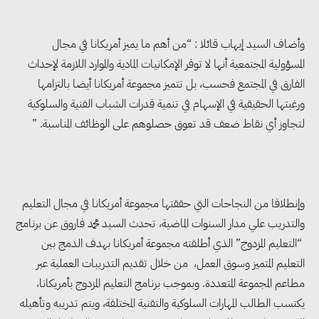
وأضاف السيد إيهاب قائلا : “من أهم ما يميز أمريكانا في مجال
المسؤولية المجتمعية أنها لا توفر الإمكانيات المادية والموارد اللازمة لإحداث
الفارق في المجتمع فحسب، بل تتميز مجموعة أمريكانا أيضا بالتزامها
ورغبتها الحقيقية في الإسهام في تنمية قدرات الشباب الفنية والسلوكية
لتجاوز أي نقاط ضعف قد تعوق حصلوهم على الوظائف المناسبة. ”
وإنطلاقا من النجاحات التي حققتها مجموعة أمريكانا في مجال التعليم
والتدريب علي مدار السنوات الماضية، تحدث السيد محمد فاروق عن برنامج
“التعليم المزدوج” الذي أطلقته مجموعة أمريكانا بهدف الدمج بين
التعليم المتميز وسوق العمل، من خلال تقديم التدريبات العملية عبر
مطاعم المجموعة المتعددة. وبموجب برنامج التعليم المزدوج بأمريكانا،
يكتسب الطالب المهارات السلوكية والتقنية المختلفة، ويتم تدريبه وتأهيله