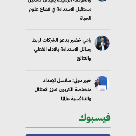
رسائل الاستدامة بالاداء الفعلي
والنتائج
خبير دولي: سلاسل الإمداد
منخفضة الكربون تعزز الامتثال
والتنافسية عالميًا
“وزيرة البيئة الدكتورة ياسمين
فؤاد”.. منصب رفيع يعكس المكانة
التي باتت تحتلها الكفاءات المصرية
على الساحة الدولية
فيسبوك
محلب : المباني الخضراء إضافة