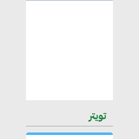
هامة للسوق المصري
محمد الصرف : تحقيق الاستدامة
يتطلب تعاونًا وثيقًا بين جميع
الأطراف المعنية
عمرو نادر : سلاسل التوريد
الخضراء العمود الفقري
لاستراتيجية مصر في مواجهة
التغيرات المناخية وتحقيق التنمية
المستدامة
تويتر
محمد حكيم : التجاري الدولي يتلقى
طلبات متزايدة من الشركات