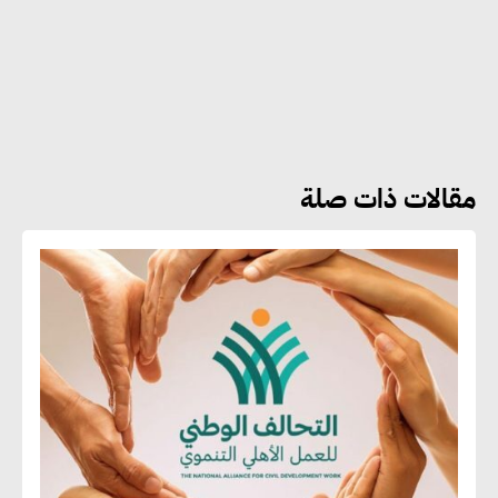
هشام الجمل : مصر شهدت نقلة
نوعية غير عادية في الطاقة المتجددة
مقالات ذات صلة
جوج ريديل : ستفرض تعريفة على
المنتجات كثيفة الكربون المصدرة
للاتحاد الأوروبي بداية من يناير
2026
أحمد وفيق : الشركات بحاجة
للحصول على الشهادات التي تتيح
لها التصدير وتؤكد التزامها
بالاستدامة