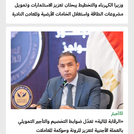
للصادرات المصرية يتطلب الاهتمام
وزيرا الكهرباء والتخطيط يبحثان تعزيز الاستثمارات وتمويل
بالمنتجات ومراعاة المواصفات
مشروعات الطاقة واستغلال الخامات الأرضية والمعادن النادرة
العالمية
دينا الكيالي : يمكن للشركات
المساهمة في التنمية الاجتماعية
طويلة الأجل من خلال التركيز على
التعليم والبنية التحتية
إيزابيل باراسرام : تطبيق القيم
الاجتماعية بطريقة فعالة سيؤدي
لرفاهية وسعادة الجميع على
أخبار
كوكب الأرض
«الرقابة المالية» تعدّل ضوابط التخصيم والتأجير التمويلي
بالعملة الأجنبية لتعزيز المرونة وحوكمة المعاملات