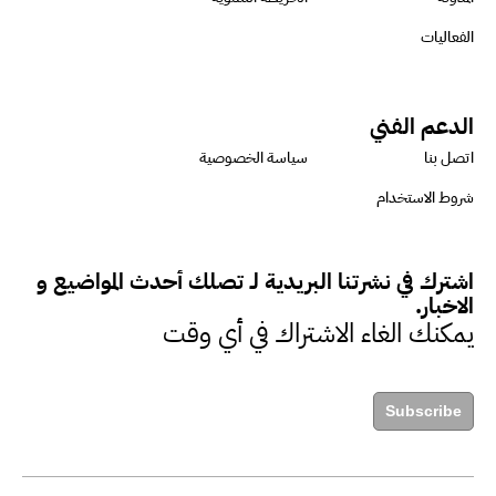
للتأكد من كونها تتماشى مع المعايير
الفعاليات
الدولية
الدعم الفني
دينا مختار : نعمل مع الحكومات في
اتصل بنا
سياسة الخصوصية
الإصلاح والتمويل
شروط الاستخدام
بشارة يؤكد على ضرورة تنفيذ
اشترك في نشرتنا البريدية لـ تصلك أحدث المواضيع و
المشروعات بشكل يراعي الأثر البيئي
الاخبار.
والاجتماعي
يمكنك الغاء الاشتراك في أي وقت
حزين : التمويل عنصر مهم في
Subscribe
مواجهة التحديات البيئية