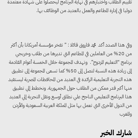
وزيرا التخطيط والبترول يبحثان
تقييم الطلاب واختبارهم في نهاية البرنامج ليحصلوا على شهادة معتمدة
تعزيز أمن الطاقة وزيادة الإنتاج
دوليا في إدارة المطاعم والعمل بالعديد من الوظائف بها.
والاستثمارات ضمن خطة التنمية
الاقتصادية لعام 2026/2027
وفي هذا الصدد أكد محمد فاروق قائلا : ” تفخر مؤسسة أمريكانا بأن أكثر
«التضامن» تتعامل مع 552 بلاغًا
من 20% من العاملين في المطاعم التي تديرها من طلاب وخريجي
خلال يوليو.. إنقاذ كبار بلا مأوى ولم
برنامج “التعليم المزدوج”. وتهدف المجموعة خلال الخمسة أعوام القادمة
شمل مواطن بأسرته وحماية سيدة
إلى زيادة هذه النسبة لتصل إلى 50% كما تسعى المجموعة إلى تطبيق
مسنة
هذه التجربة التعليمية الرائدة في العديد من المحافظات المصرية ليستفيد
منها أكبر قدر ممكن من الطلاب حول الجمهورية. ونخطط إلي تطبيق
هذا البرنامج التعليمي الناجح علي نطاق أوسع ونقل التجربة إلي العديد
«التضامن» تطلق مبادرة «بكرة
من الدول الأخرى التي تعمل بها مثل المملكة العربية السعودية والأردن
المدرسة.. الخير في مصر» لتوفير
والمغرب
المستلزمات الدراسية للأسر الأولى
بالرعاية
شارك الخبر