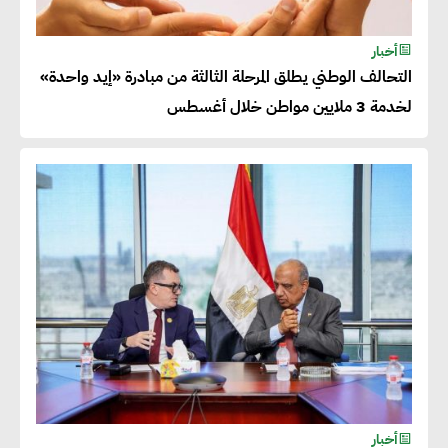
شريف الصياد : شركات عديدة
أخبار
التحالف الوطني يطلق المرحلة الثالثة من مبادرة «إيد واحدة»
تسعى لرفع نسبة صادراتها إلى
لخدمة 3 ملايين مواطن خلال أغسطس
50% من حجم إنتاجها
عصام النجار : القطاع الخاص هو
قاطرة التنمية في مصر
خالد أبو المكارم : نستهدف زيادة
حجم الصادرات المصرية إلى 140
مليار دولار خلال السنوات المقبلة
أحمد كمال : فتح أسواق جديدة
أخبار