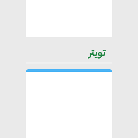
عمرو نادر : سلاسل التوريد
الخضراء العمود الفقري
لاستراتيجية مصر في مواجهة
التغيرات المناخية وتحقيق التنمية
المستدامة
تويتر
محمد حكيم : التجاري الدولي يتلقى
طلبات متزايدة من الشركات
العقارية لاعتماد معايير دعم المباني
الخضراء
هند فروح : قطاع التشييد والبناء
ركيزة أساسية في حجم الناتج المحلي
الإجمالي المصري