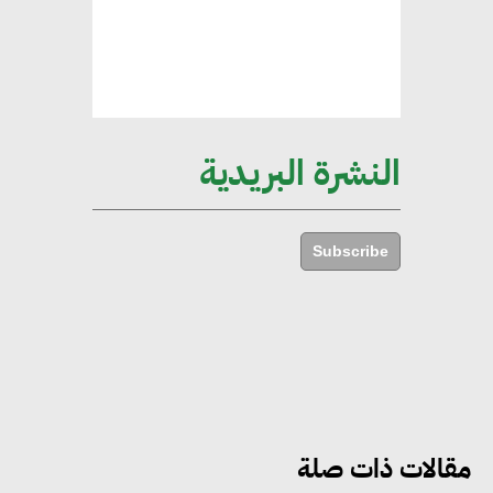
إليني بوليخرونيادو : البنية التحتية
مستدامة ليس لها آثار سلبية على
الأبنية والمجتمعات
النشرة البريدية
أماني عرفة : الاستدامة لم تعد خيارا
بل ضرورة أساسية لتحقيق التطور
Subscribe
والنمو
هشام الجمل : مصر شهدت نقلة
نوعية غير عادية في الطاقة المتجددة
مقالات ذات صلة
جوج ريديل : ستفرض تعريفة على