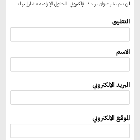
لن يتم نشر عنوان بريدك الإلكتروني.
الحقول الإلزامية مشار إليها بـ
“القومي للأشخاص ذوي الإعاقة”
التعليق
يعمل على تطوير موقعه الإلكتروني
ليصبح منصة رقمية متكاملة تدعم
حوكمة ملف الإعاقة في مصر
الاسم
إيفل تستثمر ما يصل إلى 130
مليون جنيه إسترليني لدعم توسع
البريد الإلكتروني
“بي إس آر” في مشروعات الطاقة
المتجددة
الموقع الإلكتروني
جوجل تعلن إضافة 12 جيجاوات
من الطاقة النظيفة وتجنب انبعاث