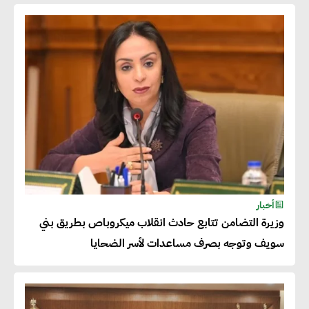
المنتجات كثيفة الكربون المصدرة
للاتحاد الأوروبي بداية من يناير
2026
أحمد وفيق : الشركات بحاجة
للحصول على الشهادات التي تتيح
لها التصدير وتؤكد التزامها
بالاستدامة
شريف الصياد : شركات عديدة
أخبار
وزيرة التضامن تتابع حادث انقلاب ميكروباص بطريق بني
تسعى لرفع نسبة صادراتها إلى
سويف وتوجه بصرف مساعدات لأسر الضحايا
50% من حجم إنتاجها
عصام النجار : القطاع الخاص هو