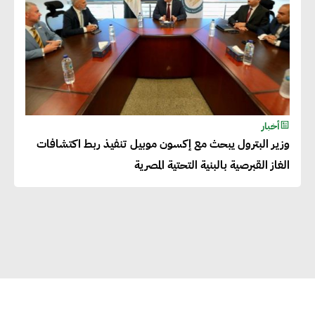
التعليم والبنية التحتية
إيزابيل باراسرام : تطبيق القيم
الاجتماعية بطريقة فعالة سيؤدي
لرفاهية وسعادة الجميع على
أخبار
كوكب الأرض
وزير البترول يبحث مع إكسون موبيل تنفيذ ربط اكتشافات
الغاز القبرصية بالبنية التحتية المصرية
راشا القلي :ضرورة اتخاذ خطوات
جادة وسريعة نحو حوكمة المناخ
خبراء تنمية مستدامة : تأسيس
الاستراتيجيات بناء على المعطيات
والاحتياجات الواقعية يساعد في