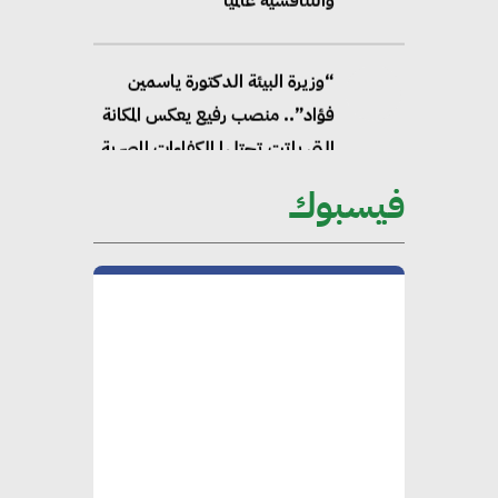
“وزيرة البيئة الدكتورة ياسمين
فؤاد”.. منصب رفيع يعكس المكانة
التي باتت تحتلها الكفاءات المصرية
على الساحة الدولية
فيسبوك
محلب : المباني الخضراء إضافة
هامة للسوق المصري
محمد الصرف : تحقيق الاستدامة
يتطلب تعاونًا وثيقًا بين جميع
الأطراف المعنية