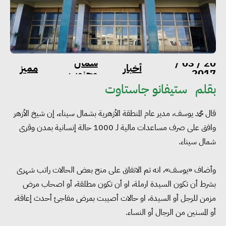
شمال
20 / 03 /
أخبار
مميز
2017
وجنوب
بقلم
ستيفانو جاستاوت
قال محمد يوسف، مدير عام المنطقة الأزهرية بشمال سيناء، إن شيخ الأزهر
وافق على صرف مساعدات مالية لـ 1000 حالة إنسانية بمدن وقرى
شمال سيناء.
وأضاف «يوسف»، انه تم الاتفاق على منح بعض الحالات راتب شهرى
بشرط أن تكون السيدة ارملة، او أن تكون مطلقة، أو اصحاب مرض
مزمن للرجل أو السيدة، او حالات أصيبت بمرض مفاجئ أحدث إعاقة،
أو المسنين من الرجال أو النساء.
مجلس الوزراء: تراجع معدل