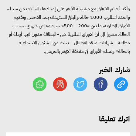
البطالة في مصر إلى 5.8% خلال
وأكد أنه تم الاتفاق مع مشيخة الأزهر على إمدادها بالحالات من سيناء،
الربع الثاني من 2026
والعدد المطلوب 1000 حالة، والمبلغ المستهدف بعد الفحص وتقديم
الأوراق المطلوبة، ما بين «200 – 500» جنيه معاش شهرى بحسب
الحالة، مشيرا الى أن الاوراق المطلوبة هي «البطاقة مدون فيها أرملة أو
وزير الصناعة يبحث مع البرازيل و
مطلقة– شهادات ميلاد الاطفال – بحث من الشئون الاجتماعية
الصين تعزيز الشراكات الصناعية
بالحالة» وتسلم الأوراق فى منطقة الازهر بالعريش.
وجذب استثمارات جديدة إلى مصر
شارك الخبر
التعليم العالي: استمرار تسجيل
رغبات المرحلة الأولى.. والوزارة تدعو
الطلاب إلى سرعة التسجيل وعدم
الانتظار حتى نهاية المرحلة
اترك تعليقا
رئيس الوزراء يستقبل المدير العام
لمنظمة اليونسكو