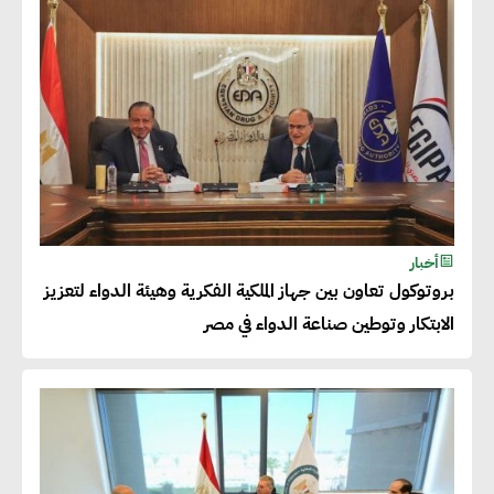
قاطرة التنمية في مصر
خالد أبو المكارم : نستهدف زيادة
حجم الصادرات المصرية إلى 140
مليار دولار خلال السنوات المقبلة
أحمد كمال : فتح أسواق جديدة
أخبار
للصادرات المصرية يتطلب الاهتمام
بروتوكول تعاون بين جهاز الملكية الفكرية وهيئة الدواء لتعزيز
بالمنتجات ومراعاة المواصفات
الابتكار وتوطين صناعة الدواء في مصر
العالمية
دينا الكيالي : يمكن للشركات
المساهمة في التنمية الاجتماعية
طويلة الأجل من خلال التركيز على