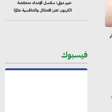
“وزيرة البيئة الدكتورة ياسمين فؤاد”..
منصب رفيع يعكس المكانة التي باتت
تحتلها الكفاءات المصرية على الساحة
الدولية
ر
محلب : المباني الخضراء إضافة هامة
فيسبوك
للسوق المصري
محمد الصرف : تحقيق الاستدامة يتطلب
تعاونًا وثيقًا بين جميع الأطراف المعنية
عمرو نادر : سلاسل التوريد الخضراء
العمود الفقري لاستراتيجية مصر في مواجهة
التغيرات المناخية وتحقيق التنمية المستدامة