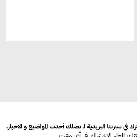
الاستراتيجيات بناء على المعطيات
والاحتياجات الواقعية يساعد في استدامة
المشروعات التنموية
الرئيس التنفيذي لشركة لسكيما : أطلقنا
أول برنامج معتمد لقياس الأثر البيئي
والمجتمعي
ميسون علي : ضرورة تقييم الفرص المتاحة
للتمويل المستدام للتأكد من كونها تتماشى
مع المعايير الدولية
ك في نشرتنا البريدية لـ تصلك أحدث المواضيع و الاخبار.
دينا مختار : نعمل مع الحكومات في
نك الغاء الاشتراك في أي وقت