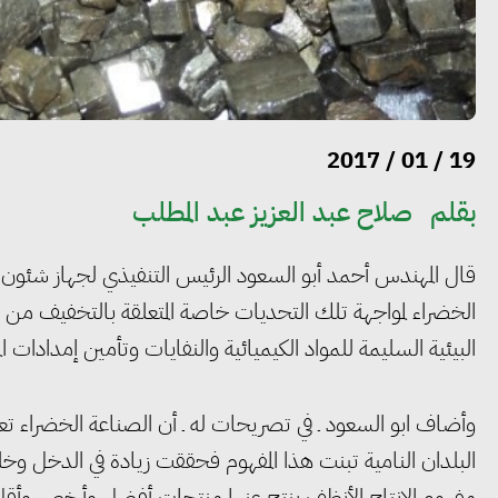
19 / 01 / 2017
بقلم
صلاح عبد العزيز عبد المطلب
قال المهندس أحمد أبو السعود الرئيس التنفيذي لجهاز شئون ال
الخضراء لمواجهة تلك التحديات خاصة المتعلقة بالتخفيف من انب
البيئية السليمة للمواد الكيميائية والنفايات وتأمين إمدادات الم
وأضاف ابو السعود ـ في تصريحات له ـ أن الصناعة الخضراء تع
البلدان النامية تبنت هذا المفهوم فحققت زيادة في الدخل وخ
مفهوم الإنتاج الأنظف ينتج عنها منتجات أفضل وأرخص وأقل ت