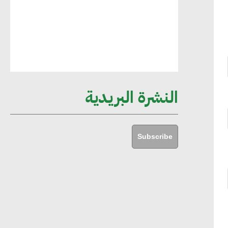
أماني عرفة : الاستدامة لم تعد خيارا بل
ضرورة أساسية لتحقيق التطور والنمو
هشام الجمل : مصر شهدت نقلة نوعية
غير عادية في الطاقة المتجددة
النشرة البريدية
جوج ريديل : ستفرض تعريفة على
المنتجات كثيفة الكربون المصدرة للاتحاد
Subscribe
الأوروبي بداية من يناير 2026
أحمد وفيق : الشركات بحاجة للحصول
على الشهادات التي تتيح لها التصدير
وتؤكد التزامها بالاستدامة