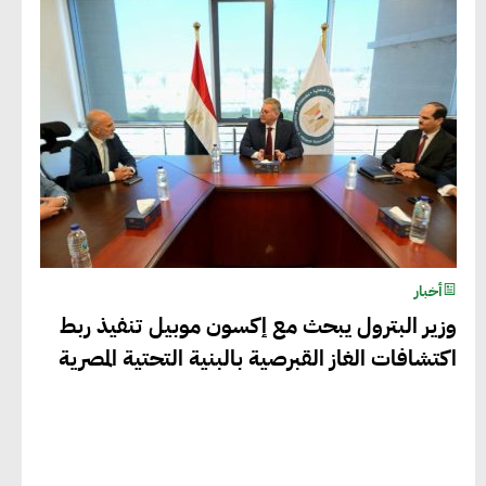
بالمنتجات ومراعاة المواصفات العالمية
دينا الكيالي : يمكن للشركات المساهمة في
التنمية الاجتماعية طويلة الأجل من خلال
التركيز على التعليم والبنية التحتية
إيزابيل باراسرام : تطبيق القيم الاجتماعية
بطريقة فعالة سيؤدي لرفاهية وسعادة
أخبار
الجميع على كوكب الأرض
وزير البترول يبحث مع إكسون موبيل تنفيذ ربط
اكتشافات الغاز القبرصية بالبنية التحتية المصرية
راشا القلي :ضرورة اتخاذ خطوات جادة
وسريعة نحو حوكمة المناخ
خبراء تنمية مستدامة : تأسيس