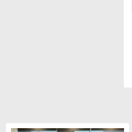
شريف الصياد : شركات عديدة تسعى لرفع
نسبة صادراتها إلى 50% من حجم إنتاجها
عصام النجار : القطاع الخاص هو قاطرة
التنمية في مصر
خالد أبو المكارم : نستهدف زيادة حجم
الصادرات المصرية إلى 140 مليار دولار خلال
السنوات المقبلة
أحمد كمال : فتح أسواق جديدة
للصادرات المصرية يتطلب الاهتمام